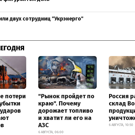
или двух сотрудниц "Укрэнерго"
СЕГОДНЯ
е потери
"Рынок пройдет по
Россия 
 убытки
краю". Почему
склад Bo
 ударов
дорожает топливо
продукц
ают
и хватит ли его на
уничтож
ов
АЗС
6 АВГУСТА, 10:50
6 АВГУСТА, 06:00