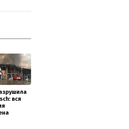
разрушила
sch: вся
ия
ена