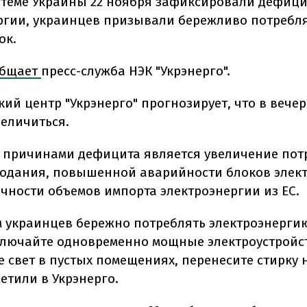
стеме Украины 22 ноября зафиксировали дефици
ргии, украинцев призывали бережливо потребля
ок.
общает
пресс-служба НЭК "Укрэнерго".
кий центр "Укрэнерго" прогнозирует, что в вече
величиться.
причинами дефицита является увеличение пот
лодания, повышенной аварийности блоков элек
очности объемов импорта электроэнергии из ЕС.
 украинцев бережно потреблять электроэнергию
включайте одновременно мощные электроустройс
 свет в пустых помещениях, перенесите стирку
метили в Укрэнерго.