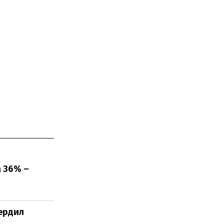
а 36% –
вердил