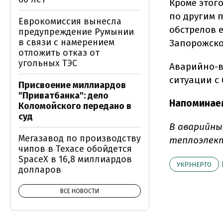
Кроме этого
по другим п
Еврокомиссия вынесла
обстрелов 
предупреждение Румынии
в связи с намерением
Запорожско
отложить отказ от
угольных ТЭС
Аварийно-в
ситуации с
Присвоение миллиардов
"Приватбанка": дело
Напоминае
Коломойского передано в
суд
В аварийны
Мегазавод по производству
теплоэлект
чипов в Техасе обойдется
SpaceX в 16,8 миллиардов
УКРЭНЕРГО
долларов
ВСЕ НОВОСТИ