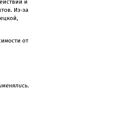
действий и
тов. Из-за
нецкой,
симости от
именялись.