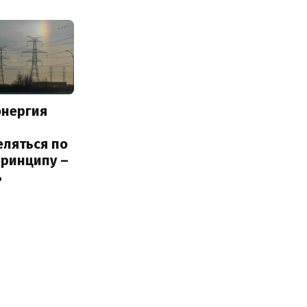
энергия
еляться по
принципу –
ь