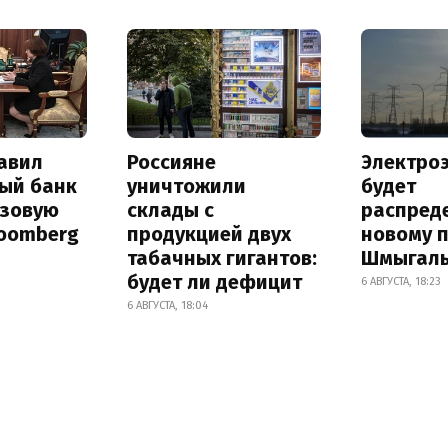
авил
Россияне
Электро
ый банк
уничтожили
будет
азовую
склады с
распред
loomberg
продукцией двух
новому 
табачных гигантов:
Шмыгал
будет ли дефицит
6 АВГУСТА, 18:23
6 АВГУСТА, 18:04