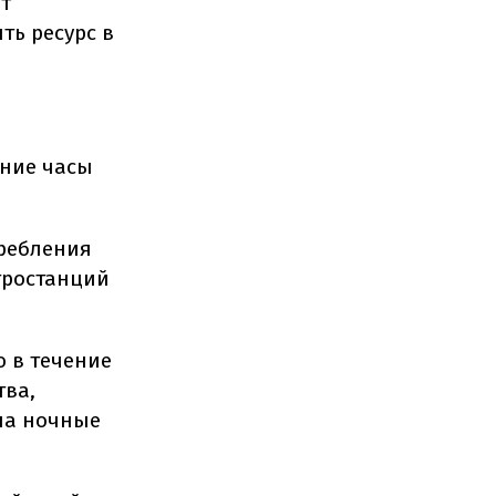
т
ть ресурс в
рние часы
ребления
тростанций
 в течение
тва,
 на ночные