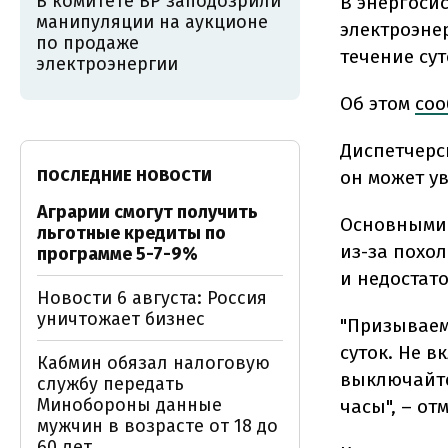
В комитете ВР заподозрили
В энергоси
манипуляции на аукционе
электроэне
по продаже
течение сут
электроэнергии
Об этом
со
Диспетчерс
ПОСЛЕДНИЕ НОВОСТИ
он может у
Аграрии смогут получить
Основными 
льготные кредиты по
из-за похо
программе 5-7-9%
и недостат
Новости 6 августа: Россия
уничтожает бизнес
"Призываем
суток. Не 
Кабмин обязал налоговую
выключайте
службу передать
Минобороны данные
часы", – от
мужчин в возрасте от 18 до
60 лет