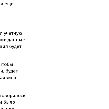
ли еще
ил учетную
дние данные
яция будет
 чтобы
и, будет
заявила
 говорилось
 и было
следним