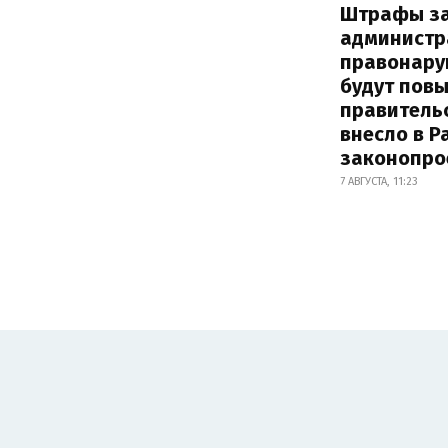
Штрафы з
администр
правонару
будут пов
правитель
внесло в Р
законопро
7 АВГУСТА, 11:23