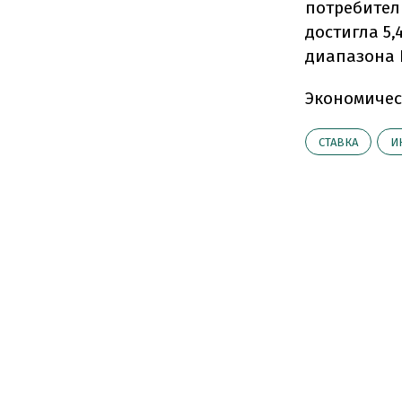
потребител
достигла 5
диапазона Р
Экономичес
СТАВКА
И