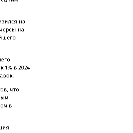
изился на
ючерсы на
ейшего
него
к 1% в 2024
авок.
ов, что
ным
лом в
яция