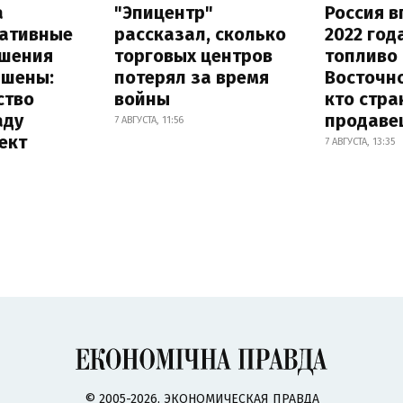
а
"Эпицентр"
Россия в
ативные
рассказал, сколько
2022 год
шения
торговых центров
топливо 
ышены:
потерял за время
Восточно
ство
войны
кто стра
аду
продаве
7 АВГУСТА, 11:56
ект
7 АВГУСТА, 13:35
© 2005-2026, ЭКОНОМИЧЕСКАЯ ПРАВДА