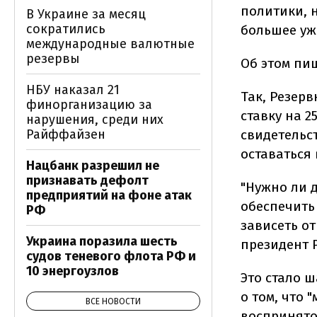
политики, 
В Украине за месяц
сократились
большее уж
международные валютные
резервы
Об этом пи
НБУ наказал 21
Так, Резер
финорганизацию за
ставку на 2
нарушения, среди них
Райффайзен
свидетельст
оставаться
Нацбанк разрешил не
признавать дефолт
"Нужно ли 
предприятий на фоне атак
обеспечить
РФ
зависеть от
Украина поразила шесть
президент 
судов теневого флота РФ и
10 энергоузлов
Это стало 
о том, что 
ВСЕ НОВОСТИ
воспринято