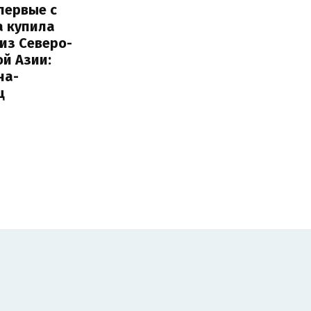
первые с
а купила
из Северо-
й Азии:
на-
ц