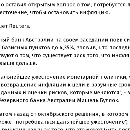
но оставил открытым вопрос о том, потребуется 
есточение, чтобы остановить инфляцию.
шет
Reuters.
вный банк Австралии на своем заседании повыс
5 базисных пунктов до 4,35%, заявив, что после
вуют о том, что существует риск того, что инфл
 выше дольше.
дальнейшее ужесточение монетарной политики,
 возвращение инфляции к цели в разумные срок
 данных и оценки рисков, которые меняются", - 
Резервного банка Австралии Мишель Буллок.
шагом назад от октябрьского решения, в котором
"может потребоваться дальнейшее ужесточение",
 рынками как знак того, что это может быть по