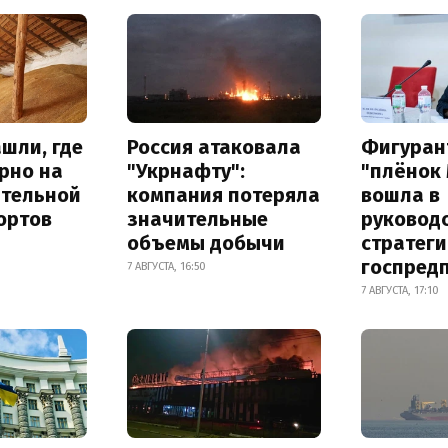
шли, где
Россия атаковала
Фигуран
рно на
"Укрнафту":
"плёнок
ительной
компания потеряла
вошла в
ортов
значительные
руковод
объемы добычи
стратег
госпред
7 АВГУСТА, 16:50
7 АВГУСТА, 17:10