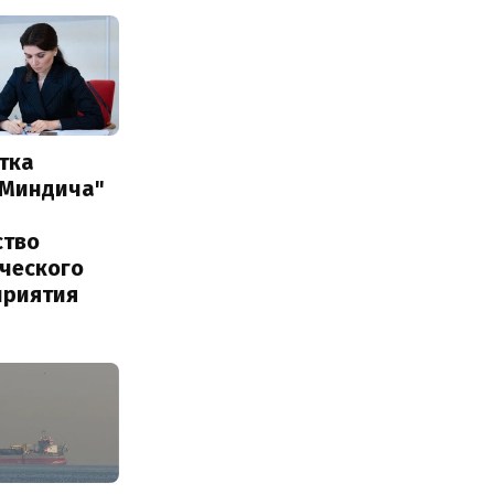
тка
 Миндича"
ство
ического
приятия