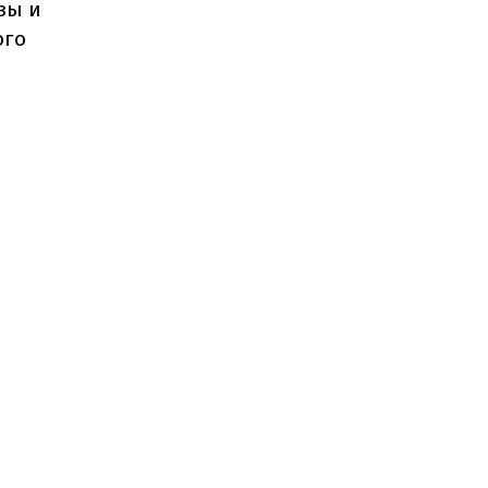
зы и
ого