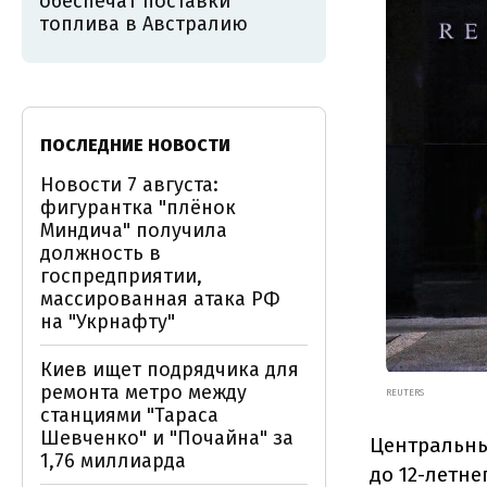
обеспечат поставки
топлива в Австралию
ПОСЛЕДНИЕ НОВОСТИ
Новости 7 августа:
фигурантка "плёнок
Миндича" получила
должность в
госпредприятии,
массированная атака РФ
на "Укрнафту"
Киев ищет подрядчика для
ремонта метро между
REUTERS
станциями "Тараса
Шевченко" и "Почайна" за
Центральны
1,76 миллиарда
до 12-летн