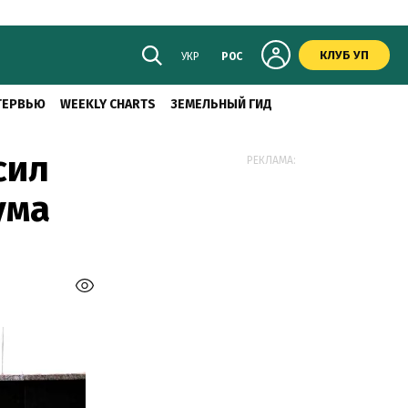
КЛУБ УП
УКР
РОС
ТЕРВЬЮ
WEEKLY CHARTS
ЗЕМЕЛЬНЫЙ ГИД
сил
РЕКЛАМА:
ума