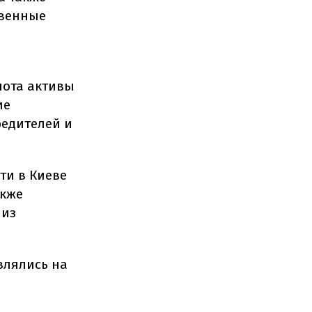
твенные
лота активы
ие
редителей и
ти в Киеве
акже
 из
влялись на