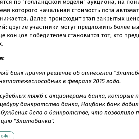
оятся по "голландской модели" аукциона, на по
ремя которого начальная стоимость лота автома
нижается. Далее происходит этап закрытых цен
й: другие участники могут предложить более в
нце концов победителем становится тот, кто пре
х.
м:
ый банк принял решение об отнесении "Златоб
неплатежеспособных в феврале 2015 года.
 судебных тяжб с акционерами банка, которые
цедуру банкротства банка, Нацбанк банк добилс
буждения дела о банкротстве, что позволило
ацию "Златобанка".
ГВФЛ