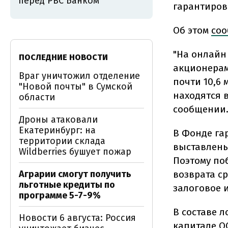
перед РВС Банком
гарантирова
Об этом
соо
"На онлайн
ПОСЛЕДНИЕ НОВОСТИ
акционерам
Враг уничтожил отделение
почти 10,6
"Новой почты" в Сумской
находятся 
области
сообщении
Дроны атаковали
Екатеринбург: на
В Фонде га
территории склада
выставлены
Wildberries бушует пожар
Поэтому по
Аграрии смогут получить
возврата с
льготные кредиты по
залоговое и
программе 5-7-9%
В составе 
Новости 6 августа: Россия
капитале О