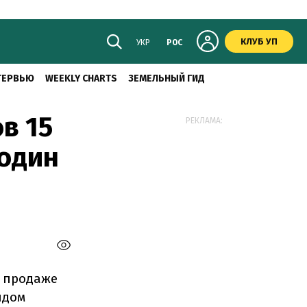
КЛУБ УП
УКР
РОС
ТЕРВЬЮ
WEEKLY CHARTS
ЗЕМЕЛЬНЫЙ ГИД
в 15
РЕКЛАМА:
 один
о продаже
ндом