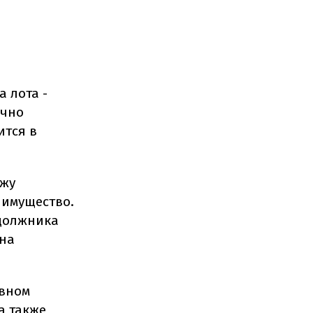
 лота -
ично
ится в
ажу
 имущество.
 должника
 на
авном
а также