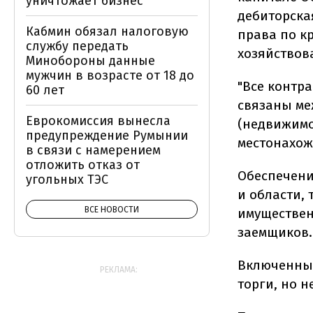
уничтожает бизнес
дебиторска
Кабмин обязал налоговую
права по к
службу передать
хозяйствов
Минобороны данные
мужчин в возрасте от 18 до
"Все контр
60 лет
связаны ме
Еврокомиссия вынесла
(недвижимо
предупреждение Румынии
местонахож
в связи с намерением
отложить отказ от
Обеспечени
угольных ТЭС
и области, 
ВСЕ НОВОСТИ
имуществен
заемщиков.
Включенные
РЕКЛАМА:
торги, но н