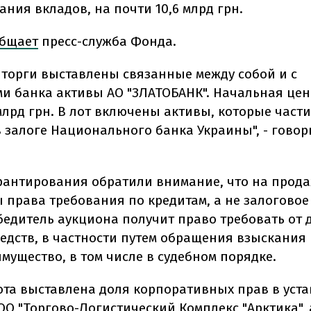
ния вкладов, на почти 10,6 млрд грн.
бщает
пресс-служба Фонда.
 торги выставлены связанные между собой и с
и банка активы АО "ЗЛАТОБАНК". Начальная цена
 млрд грн. В лот включены активы, которые част
в залоге Национального банка Украины", - говор
.
рантирования обратили внимание, что на прод
 права требования по кредитам, а не залоговое
бедитель аукциона получит право требовать от
редств, в частности путем обращения взыскания
мущество, в том числе в судебном порядке.
лота выставлена доля корпоративных прав в уст
ОО "Торгово-Логистический Комплекс "Арктика", 