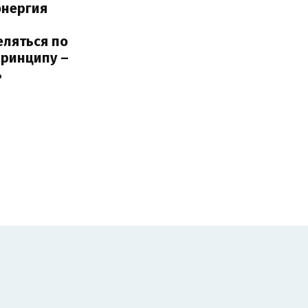
энергия
еляться по
принципу –
ь