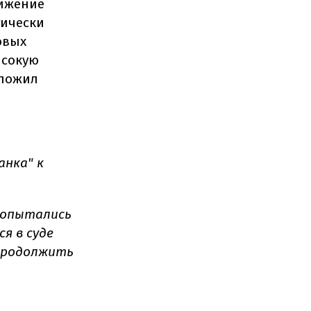
нижение
тически
овых
ысокую
дложил
анка" к
 попытались
я в суде
 продолжить