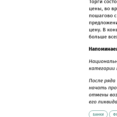
Торги сост
цены, во в
пошагово с
предложени
цену. В ко
больше все
Напоминае
Национальн
категории 
После ряда
начать про
отмены воз
его ликвид
БАНКИ
Ф