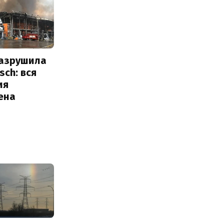
разрушила
sch: вся
ия
ена