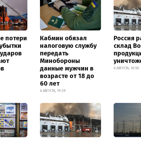
е потери
Кабмин обязал
Россия 
 убытки
налоговую службу
склад Bo
 ударов
передать
продукц
ают
Минобороны
уничтож
ов
данные мужчин в
6 АВГУСТА, 10:50
возрасте от 18 до
60 лет
6 АВГУСТА, 19:39