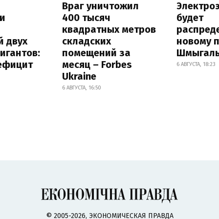
Враг уничтожил
Электро
и
400 тысяч
будет
квадратных метров
распред
й двух
складских
новому 
игантов:
помещений за
Шмыгал
дефицит
месяц – Forbes
6 АВГУСТА, 18:23
Ukraine
6 АВГУСТА, 16:50
© 2005-2026, ЭКОНОМИЧЕСКАЯ ПРАВДА