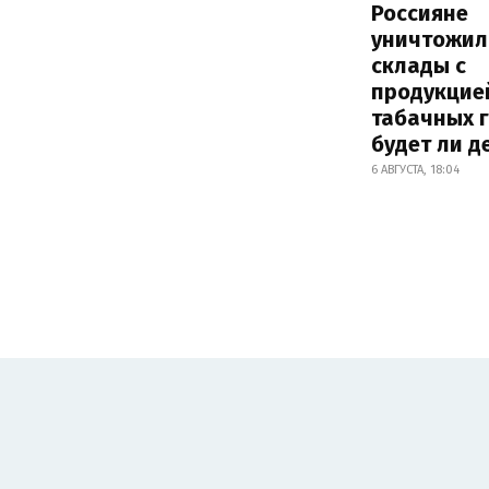
Россияне
уничтожил
склады с
продукцие
табачных г
будет ли 
6 АВГУСТА, 18:04