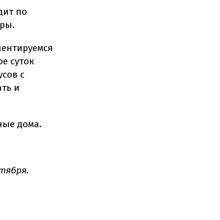
дит по
ры.
иентируемся
ое суток
усов с
ть и
ные дома.
тября.