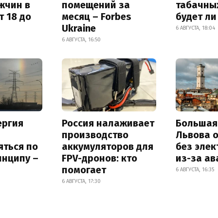
жчин в
помещений за
табачных
т 18 до
месяц – Forbes
будет л
Ukraine
6 АВГУСТА, 18:04
6 АВГУСТА, 16:50
ергия
Россия налаживает
Большая
производство
Львова 
яться по
аккумуляторов для
без элек
инципу –
FPV-дронов: кто
из-за ав
помогает
6 АВГУСТА, 16:35
6 АВГУСТА, 17:30