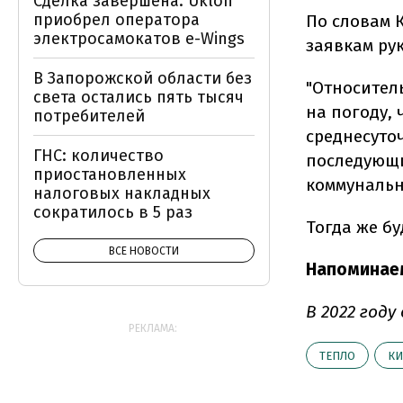
Сделка завершена: Uklon
приобрел оператора
По словам 
электросамокатов e-Wings
заявкам ру
В Запорожской области без
"Относител
света остались пять тысяч
на погоду, 
потребителей
среднесуточ
ГНС: количество
последующи
приостановленных
коммунальны
налоговых накладных
сократилось в 5 раз
Тогда же б
ВСЕ НОВОСТИ
Напоминае
В 2022 год
РЕКЛАМА:
ТЕПЛО
КИ