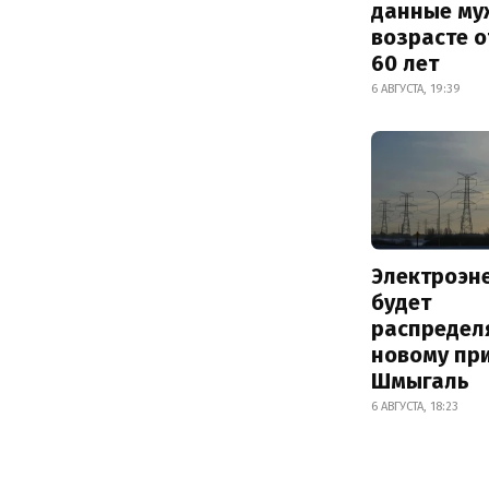
данные му
возрасте о
60 лет
6 АВГУСТА, 19:39
Электроэн
будет
распредел
новому пр
Шмыгаль
6 АВГУСТА, 18:23