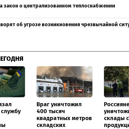
а закон о централизованном теплоснабжении
оворят об угрозе возникновения чрезвычайной ситу
СЕГОДНЯ
язал
Враг уничтожил
Россиян
 службу
400 тысяч
уничтож
квадратных метров
склады 
ны
складских
продукц