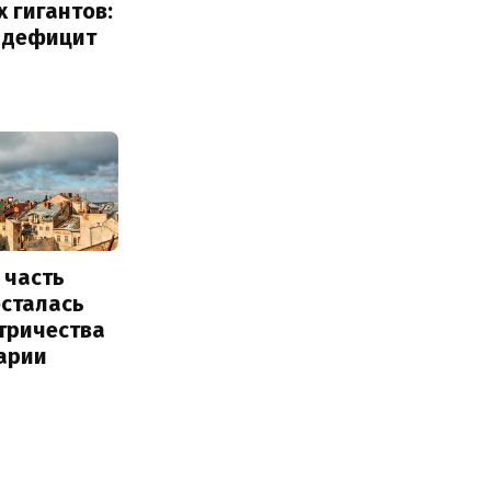
 гигантов:
и дефицит
 часть
осталась
тричества
арии