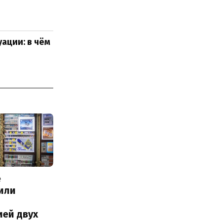
ации: в чём
е
или
с
ией двух