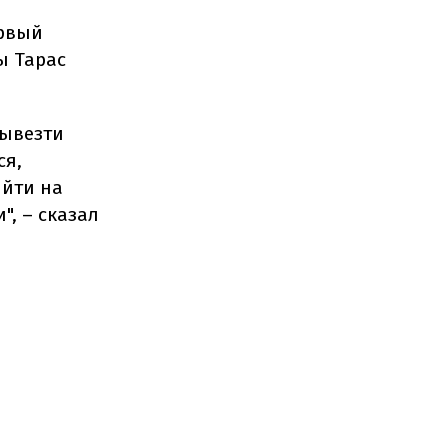
ервый
ы Тарас
вывезти
ся,
ыйти на
, – сказал