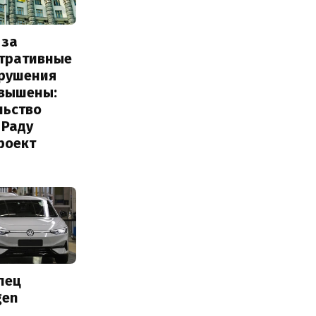
 за
тративные
рушения
овышены:
льство
 Раду
роект
лец
gen