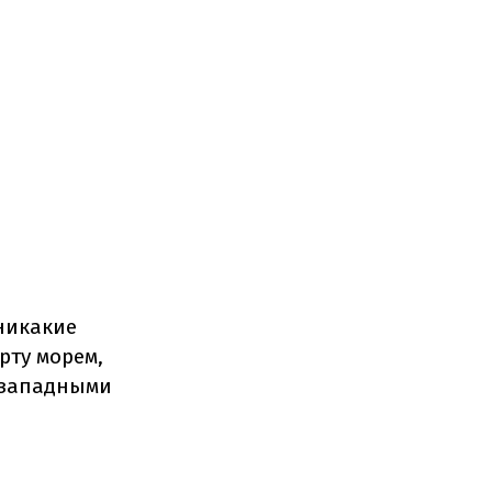
никакие
рту морем,
и западными