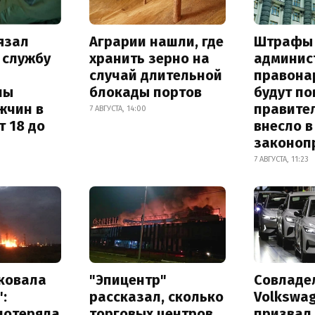
язал
Аграрии нашли, где
Штрафы
 службу
хранить зерно на
админис
случай длительной
правона
ны
блокады портов
будут п
жчин в
правите
7 АВГУСТА, 14:00
т 18 до
внесло в
законоп
7 АВГУСТА, 11:23
аковала
"Эпицентр"
Совладе
:
рассказал, сколько
Volkswa
потеряла
торговых центров
призвал