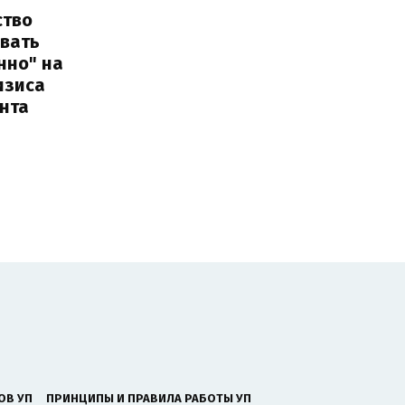
ство
овать
нно" на
изиса
нта
ОВ УП
ПРИНЦИПЫ И ПРАВИЛА РАБОТЫ УП