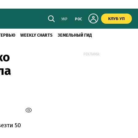
КЛУБ УП
УКР
РОС
ТЕРВЬЮ
WEEKLY CHARTS
ЗЕМЕЛЬНЫЙ ГИД
ко
РЕКЛАМА:
ла
езти 50