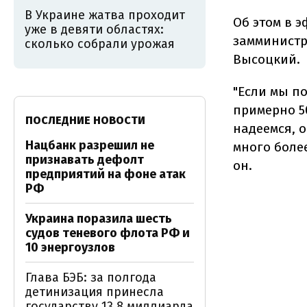
В Украине жатва проходит
Об этом в 
уже в девяти областях:
замминистр
сколько собрали урожая
Высоцкий.
"Если мы по
примерно 50
ПОСЛЕДНИЕ НОВОСТИ
надеемся, 
Нацбанк разрешил не
много боле
признавать дефолт
он.
предприятий на фоне атак
РФ
Украина поразила шесть
судов теневого флота РФ и
10 энергоузлов
Глава БЭБ: за полгода
детинизация принесла
государству 13,8 миллиарда