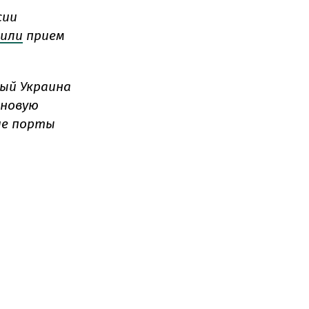
сии
вили
прием
рый Украина
рновую
ие порты