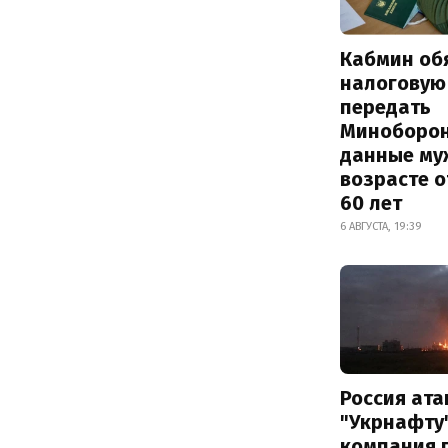
Кабмин об
налоговую
передать
Миноборо
данные му
возрасте о
60 лет
6 АВГУСТА, 19:39
Россия ат
"Укрнафту"
компания 