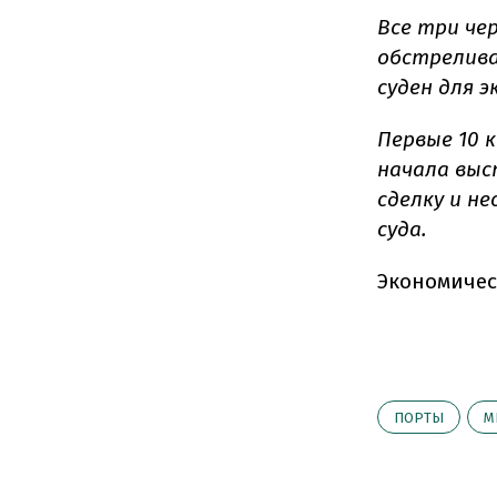
Все три че
обстрелива
суден для э
Первые 10 
начала выс
сделку и н
суда.
Экономичес
ПОРТЫ
М