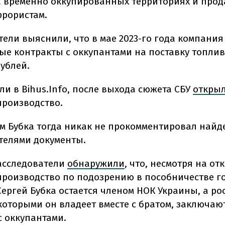
а временно оккупированных территориях и прод
ррористам.
тели выяснили, что в мае 2023-го года компани
е контракты с оккупантами на поставку топлив
рублей.
ли в Bihus.Info, после выхода сюжета СБУ
откры
производство.
ам Бубка тогда никак не прокомментировал най
телями документы.
расследователи
обнаружили
, что, несмотря на от
производство по подозрению в пособничестве го
Сергей Бубка остается членом НОК Украины, а ро
которыми он владеет вместе с братом, заключаю
с оккупантами.