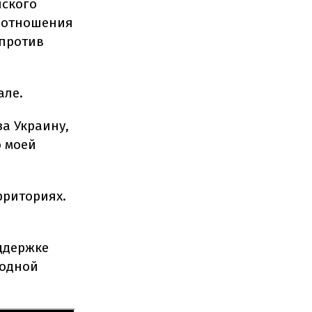
йского
т отношения
 против
але.
за Украину,
ю моей
рриториях.
ддержке
родной