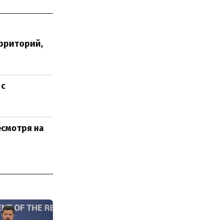
рриторий,
 с
есмотря на