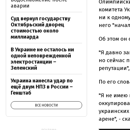
Олимпийски
аварии
комитета У
ни к одном
Суд вернул государству
Октябрьский дворец
него "нача
стоимостью около
миллиарда
Об этом он 
В Украине не осталось ни
"Я давно за
одной неповрежденной
но сейчас 
электростанции –
Зеленский
репутации",
Украина нанесла удар по
По его слов
ещё двум НПЗ в России –
Генштаб
"Я не имею
оккупирова
ВСЕ НОВОСТИ
украинских
арене", - ск