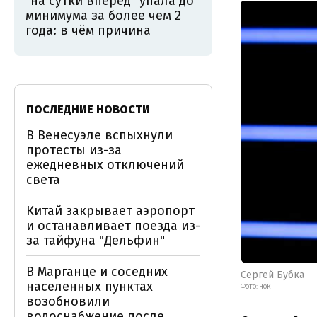
"на сутки вперед" упала до
минимума за более чем 2
года: в чём причина
ПОСЛЕДНИЕ НОВОСТИ
В Венесуэле вспыхнули
протесты из-за
ежедневных отключений
света
Китай закрывает аэропорт
и останавливает поезда из-
за тайфуна "Дельфин"
В Марганце и соседних
Сергей Бубка
населенных пунктах
ФОТО: НОК
возобновили
водоснабжение после