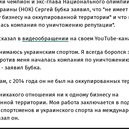
й чемпион и экс-глава Национального олимпи
краины (НОК) Сергей Бубка заявил, что "не имее
у бизнесу на оккупированной территории" и что
лась компания по уничтожению репутации".
сказал в
видеообращении
на своем YouTube-кан
нимаюсь украинским спортом. Я всегда боролся 
против меня началась компания по уничтожени
 - заявил Бубка.
ам, с 2014 года он не был на оккупированных те
 никакого отношения ни к одному бизнесу на
нной территории. Моя работа заключается в по
 спортсменов и украинского спорта на междуна
азал он.