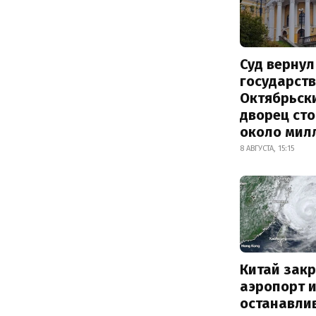
Суд вернул
государств
Октябрьск
дворец ст
около мил
8 АВГУСТА, 15:15
Китай зак
аэропорт 
останавли