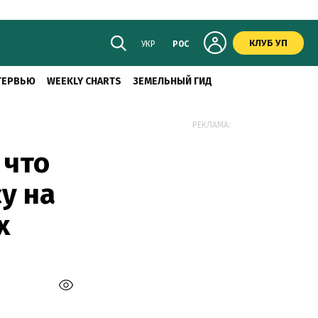
КЛУБ УП
УКР
РОС
ТЕРВЬЮ
WEEKLY CHARTS
ЗЕМЕЛЬНЫЙ ГИД
РЕКЛАМА:
 что
у на
х