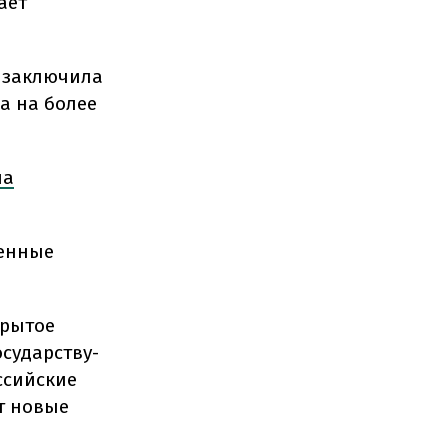
ает
я заключила
а на более
ла
денные
крытое
сударству-
ссийские
т новые