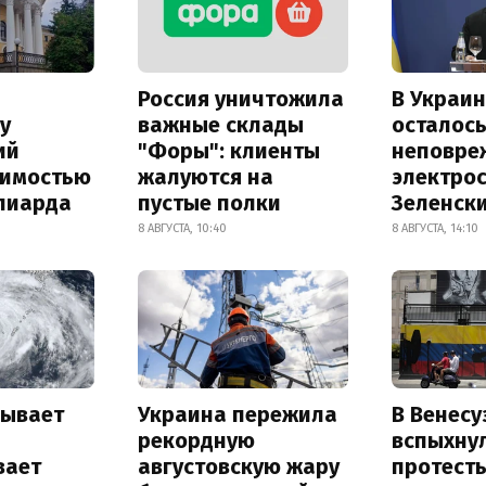
Россия уничтожила
В Украин
у
важные склады
осталось
ий
"Форы": клиенты
неповре
оимостью
жалуются на
электро
лиарда
пустые полки
Зеленск
8 АВГУСТА, 10:40
8 АВГУСТА, 14:10
рывает
Украина пережила
В Венесу
и
рекордную
вспыхну
вает
августовскую жару
протесты