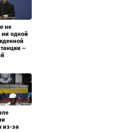
е не
 ни одной
жденной
станции –
ий
эле
ли
 из-за