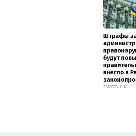
Штрафы з
администр
правонару
будут пов
правитель
внесло в Р
законопро
7 АВГУСТА, 11:23