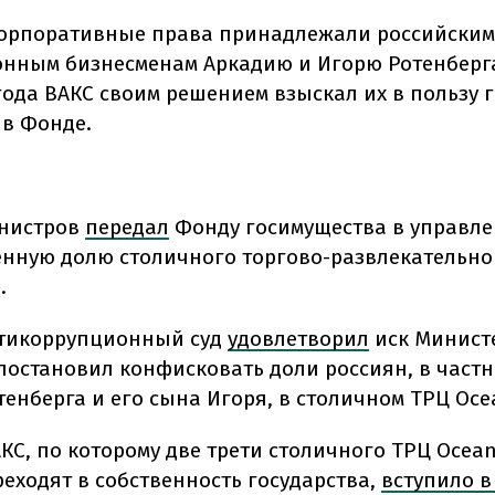
корпоративные права принадлежали российским
нным бизнесменам Аркадию и Игорю Ротенберга
года ВАКС своим решением взыскал их в пользу г
в Фонде.
инистров
передал
Фонду госимущества в управл
енную долю столичного торгово-развлекательно
.
тикоррупционный суд
удовлетворил
иск Минист
постановил конфисковать доли россиян, в частн
енберга и его сына Игоря, в столичном ТРЦ Ocea
С, по которому две трети столичного ТРЦ Ocean
реходят в собственность государства,
вступило в