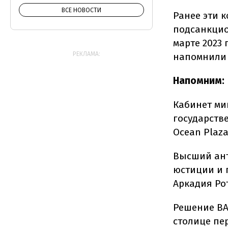
ВСЕ НОВОСТИ
Ранее эти 
подсанкцио
марте 2023 
РЕКЛАМА:
напомнили 
Напомним:
Кабинет м
государств
Ocean Plaza
Высший ан
юстиции и 
Аркадия Рот
Решение ВАК
столице пе