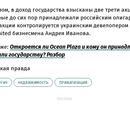
зом, в доход государства взысканы две трети ак
орые до сих пор принадлежали российским олига
акции контролируется украинским девелопером
mited бизнесмена Андрея Иванова.
кже:
Откроется ли Ocean Plaza и кому он принад
или государству? Разбор
кая правда
ФГИУ
НЕДВИЖИМОСТЬ
ПРИВАТИЗАЦИЯ
РЕКЛАМА: