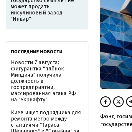
государство семь лет не
может продать
инсулиновый завод
"Индар"
ПОСЛЕДНИЕ НОВОСТИ
Новости 7 августа:
фигурантка "плёнок
Миндича" получила
должность в
госпредприятии,
массированная атака РФ
на "Укрнафту"
Киев ищет подрядчика для
Фонд госим
ремонта метро между
государстве
станциями "Тараса
Шевченко" и "Почайна" за