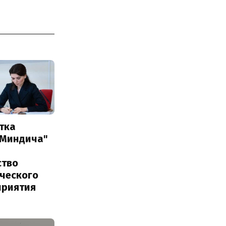
тка
 Миндича"
ство
ического
приятия