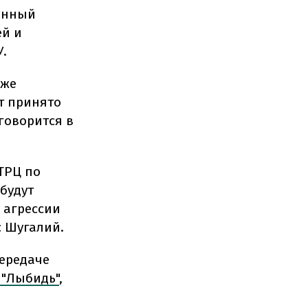
венный
ей и
.
кже
т принято
говорится в
ТРЦ по
будут
 агрессии
с Шугалий.
передаче
 "Лыбидь"
,