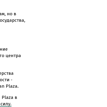
м, но в
осударства,
ение
го центра
ерства
ости -
n Plaza.
 Plaza в
 силу.