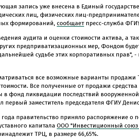
ующая запись уже внесена в Единый государст
дических лиц, физических лиц-предпринимател
ных формирований,
сообщает
пресс-служба ФГИУ
ведения аудита и оценки стоимости актива, а та
ругих предприватизационных мер, Фондом буде
дальнейшей судьбе этих корпоративных прав", - 
.
сматриваться все возможные варианты продажи 
тоимости. Все полученные от продажи средства 
 в фонд ликвидации последствий вооруженной
вил первый заместитель председателя ФГИУ Дени
3 года правительство приняло распоряжение о 
уставного капитала
ООО "Инвестиционный союз
ринадлежит ТРЦ, в размере 66,65%.