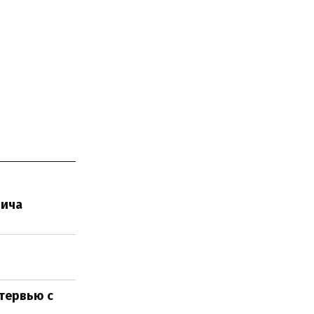
вича
нтервью с