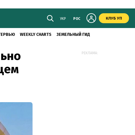
КЛУБ УП
УКР
РОС
ТЕРВЬЮ
WEEKLY CHARTS
ЗЕМЕЛЬНЫЙ ГИД
льно
РЕКЛАМА:
цем