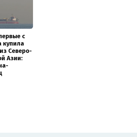
первые с
а купила
из Северо-
й Азии:
на-
ц