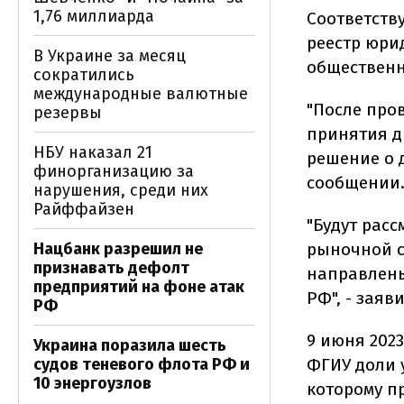
1,76 миллиарда
Соответств
реестр юри
В Украине за месяц
обществен
сократились
международные валютные
"После про
резервы
принятия д
НБУ наказал 21
решение о 
финорганизацию за
сообщении
нарушения, среди них
Райффайзен
"Будут рас
рыночной с
Нацбанк разрешил не
признавать дефолт
направлены
предприятий на фоне атак
РФ", - зая
РФ
9 июня 202
Украина поразила шесть
ФГИУ доли 
судов теневого флота РФ и
10 энергоузлов
которому п