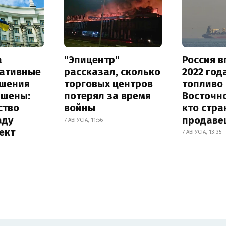
а
"Эпицентр"
Россия в
ативные
рассказал, сколько
2022 год
шения
торговых центров
топливо 
ышены:
потерял за время
Восточно
ство
войны
кто стра
аду
продаве
7 АВГУСТА, 11:56
ект
7 АВГУСТА, 13:35