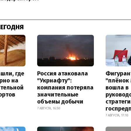
СЕГОДНЯ
шли, где
Россия атаковала
Фигуран
рно на
"Укрнафту":
"плёнок
ительной
компания потеряла
вошла в
ортов
значительные
руковод
объемы добычи
стратег
госпред
7 АВГУСТА, 16:50
7 АВГУСТА, 17:10