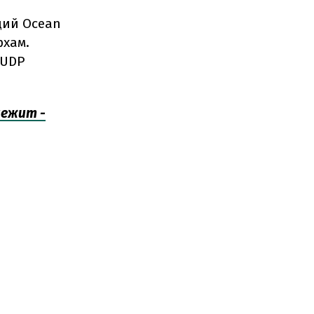
ций Ocean
рхам.
 UDP
лежит -