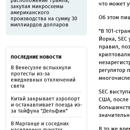
расположение Трампа,
что может 
закупая микросхемы
американского
Об этом пи
производства на сумму 30
миллиардов долларов
"В 101-стр
Йорка, SEC 
правил, по
криптовалю
ПОСЛЕДНИЕ НОВОСТИ
незарегист
В Венесуэле вспыхнули
регулятор п
протесты из-за
многочисле
ежедневных отключений
света
SEC выступ
Китай закрывает аэропорт
США, после 
и останавливает поезда из-
большинств
за тайфуна "Дельфин"
значительн
В Марганце и соседних
В то же вр
населенных пунктах