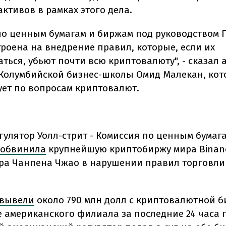
ктивов в рамках этого дела.
по ценным бумагам и биржам под руководством 
троена на внедрение правил, которые, если их
ться, убьют почти всю криптовалюту", - сказал 
Колумбийской бизнес-школы Омид Малекан, ко
ует по вопросам криптовалют.
гулятор Уолл-стрит - Комиссия по ценным бумаг
обвинила
крупнейшую криптобиржу мира Binanc
ра Чанпена Чжао в нарушении правил торговл
вывели
около 790 млн долл с криптовалютной 
е американского филиала за последние 24 часа п