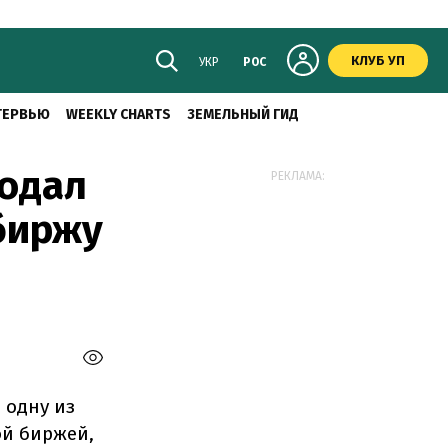
КЛУБ УП
УКР
РОС
ТЕРВЬЮ
WEEKLY CHARTS
ЗЕМЕЛЬНЫЙ ГИД
подал
РЕКЛАМА:
биржу
 одну из
ой биржей,