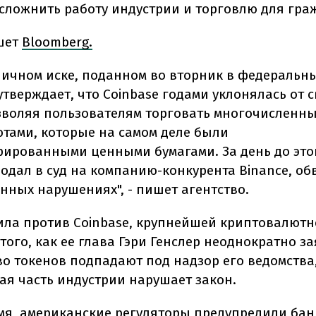
усложнить работу индустрии и торговлю для гра
шет
Bloomberg.
аничном иске, поданном во вторник в федеральн
утверждает, что Coinbase годами уклонялась от 
зволяя пользователям торговать многочисленн
тами, которые на самом деле были
рированными ценными бумагами. За день до это
одал в суд на компанию-конкурента Binance, об
нных нарушениях", - пишет агентство.
ила против Coinbase, крупнейшей криптовалют
того, как ее глава Гэри Генслер неоднократно за
о токенов подпадают под надзор его ведомства,
ая часть индустрии нарушает закон.
емя, американские регуляторы предупредили бан