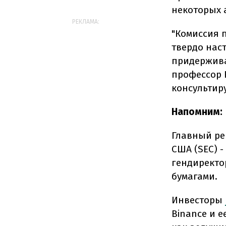
некоторых а
РЕКЛАМА:
"Комиссия 
твердо нас
придержива
профессор 
консультир
Напомним:
Главный ре
США (SEC) -
гендиректо
бумагами.
Инвесторы
Binance и е