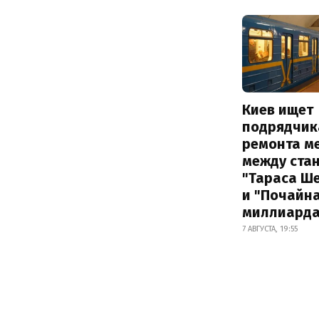
Киев ищет
подрядчик
ремонта м
между ста
"Тараса Ш
и "Почайна
миллиард
7 АВГУСТА, 19:55