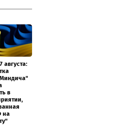
7 августа:
тка
 Миндича"
а
ть в
приятии,
ванная
Ф на
ту"