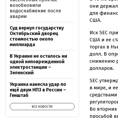
возобновили
они держал
водоснабжение после
для финанс
аварии
США.
Суд вернул государству
Иск SEC пр
Октябрьский дворец
стоимостью около
США и ее с
миллиарда
торгах в Нь
долл. В оп
В Украине не осталось ни
снижению р
одной неповрежденной
электростанции –
долларов.
Зеленский
SEC утверж
Украина нанесла удар по
в мире, и 
ещё двум НПЗ в России –
средствами
Генштаб
регуляторо
ВСЕ НОВОСТИ
Во вторник
просьбой в