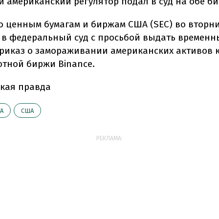
й американский регулятор подал в суд на обе б
о ценным бумагам и биржам США (SEC) во вторн
в федеральный суд с просьбой выдать времен
риказ о замораживании американских активов
тной биржи Binance.
кая правда
А
США
РЕКЛАМА: