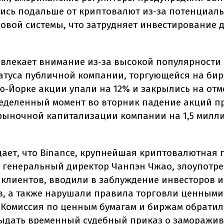
ись подальше от криптовалют из-за потенциал
овой системы, что затрудняет инвестирование 
ивлекает внимание из-за высокой популярности 
татуса публичной компании, торгующейся на бир
ю-Йорке акции упали на 12% и закрылись на отме
ределенный момент во вторник падение акций п
ыночной капитализации компании на 1,5 милл
дает, что Binance, крупнейшая криптовалютная
ее генеральный директор Чанпэн Чжао, злоупотр
 клиентов, вводили в заблуждение инвесторов и
в, а также нарушали правила торговли ценными
 Комиссия по ценным бумагам и биржам обратила
ыдать временный судебный приказ о заморажи