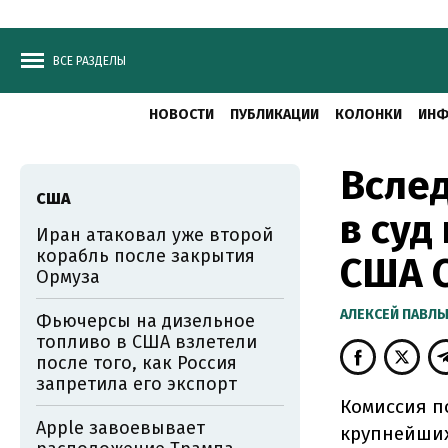
ВСЕ РАЗДЕЛЫ
НОВОСТИ
ПУБЛИКАЦИИ
КОЛОНКИ
ИНФ
Вслед
США
в суд
Иран атаковал уже второй
корабль после закрытия
США C
Ормуза
АЛЕКСЕЙ ПАВЛ
Фьючерсы на дизельное
топливо в США взлетели
после того, как Россия
запретила его экспорт
Комиссия п
Apple завоевывает
крупнейших