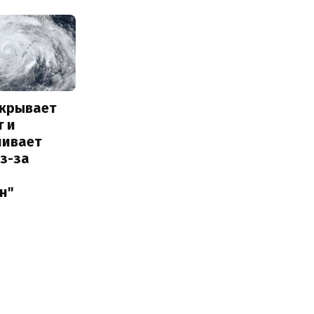
акрывает
т и
ливает
з-за
н"