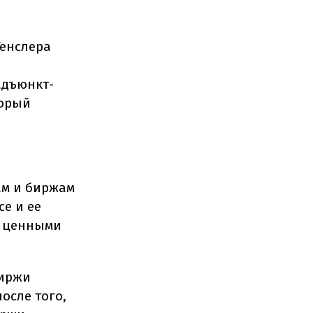
Генслера
адъюнкт-
торый
ам и биржам
e и ее
и ценными
биржи
осле того,