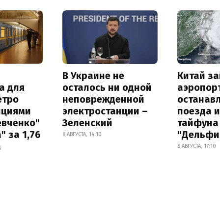
В Украине не
Китай з
а для
осталось ни одной
аэропор
етро
неповрежденной
останав
нциями
электростанции –
поезда и
евченко"
Зеленский
тайфуна
" за 1,76
"Дельфи
8 АВГУСТА, 14:10
а
8 АВГУСТА, 17:10