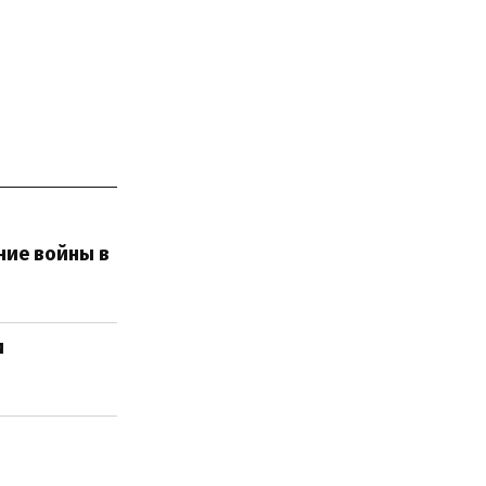
ние войны в
и