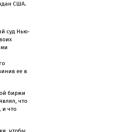
ждан США.
ый суд Нью-
своих
ыми
го
винив ее в
ной биржи
являл, что
 и что
ки, чтобы