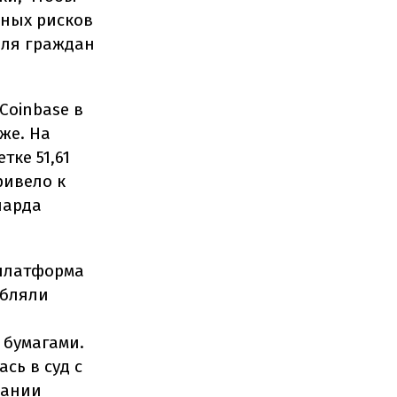
ьных рисков
для граждан
Coinbase в
же. На
тке 51,61
ривело к
иарда
 платформа
ебляли
 бумагами.
сь в суд с
вании