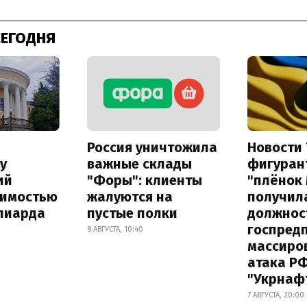
СЕГОДНЯ
Россия уничтожила
Новости 
у
важные склады
фигуран
ий
"Форы": клиенты
"плёнок
оимостью
жалуются на
получил
лиарда
пустые полки
должнос
госпред
8 АВГУСТА, 10:40
массиро
атака Р
"Укрнаф
7 АВГУСТА, 20:00