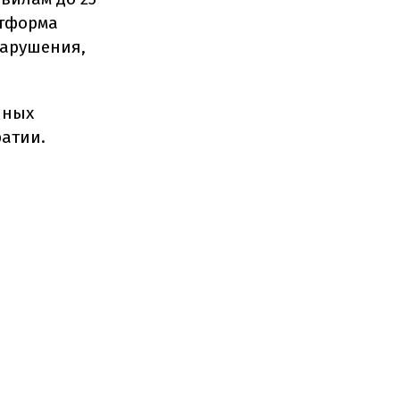
атформа
нарушения,
чных
ратии.