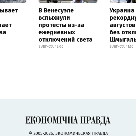
рывает
В Венесуэле
Украина
и
вспыхнули
рекордн
вает
протесты из-за
августо
за
ежедневных
без отк
отключений света
Шмыгал
8 АВГУСТА, 18:00
8 АВГУСТА, 11:50
© 2005-2026, ЭКОНОМИЧЕСКАЯ ПРАВДА