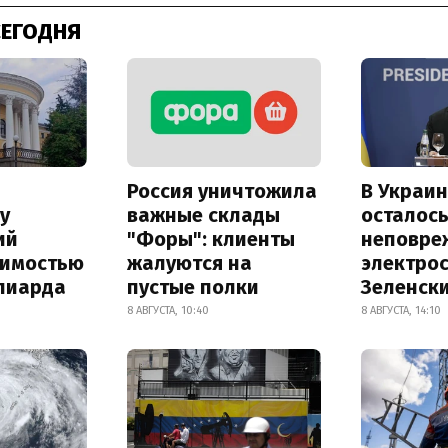
СЕГОДНЯ
Россия уничтожила
В Украин
у
важные склады
осталось
ий
"Форы": клиенты
неповре
оимостью
жалуются на
электро
лиарда
пустые полки
Зеленск
8 АВГУСТА, 10:40
8 АВГУСТА, 14:10