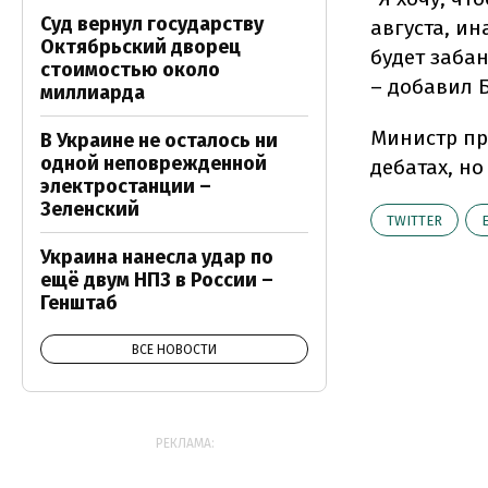
Суд вернул государству
августа, и
Октябрьский дворец
будет заба
стоимостью около
– добавил 
миллиарда
Министр пр
В Украине не осталось ни
одной неповрежденной
дебатах, н
электростанции –
Зеленский
TWITTER
Украина нанесла удар по
ещё двум НПЗ в России –
Генштаб
ВСЕ НОВОСТИ
РЕКЛАМА: