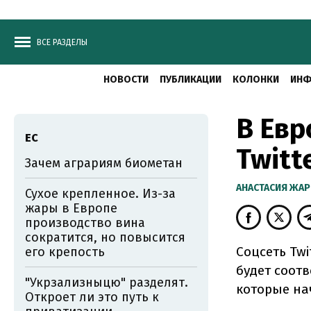
ВСЕ РАЗДЕЛЫ
НОВОСТИ
ПУБЛИКАЦИИ
КОЛОНКИ
ИНФ
В Евр
ЕС
Twitt
Зачем аграриям биометан
АНАСТАСИЯ ЖА
Сухое крепленное. Из-за
жары в Европе
производство вина
сократится, но повысится
Соцсеть Twi
его крепость
будет соот
"Укрзализныцю" разделят.
которые нач
Откроет ли это путь к