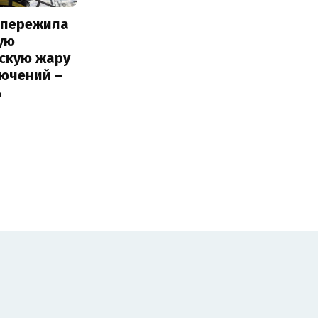
 пережила
ую
вскую жару
лючений –
ь