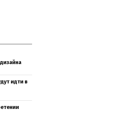
 дизайна
дут идти в
ретении