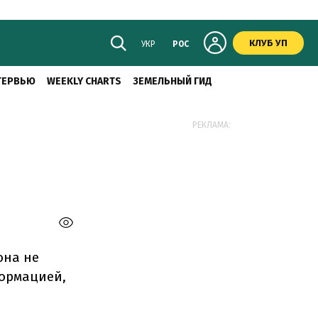
КЛУБ УП
УКР
РОС
ТЕРВЬЮ
WEEKLY CHARTS
ЗЕМЕЛЬНЫЙ ГИД
ь
РЕКЛАМА:
она не
формацией,