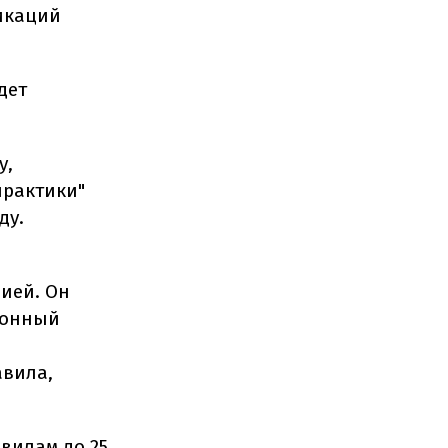
икаций
дет
у,
практики"
ду.
ией. Он
аконный
авила,
авилам до 25