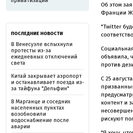
приватизации
Об этом за
Франции Жа
"Twitter бу
ПОСЛЕДНИЕ НОВОСТИ
соответств
В Венесуэле вспыхнули
Социальная
протесты из-за
объявила, 
ежедневных отключений
света
против дез
Китай закрывает аэропорт
С 25 август
и останавливает поезда из-
призванный
за тайфуна "Дельфин"
предусматр
В Марганце и соседних
контент и 
населенных пунктах
несовершен
возобновили
рискуют по
водоснабжение после
аварии
"Я хочу, чт