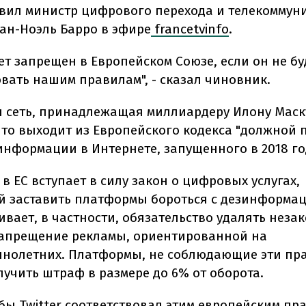
явил министр цифрового перехода и телекоммун
н-Ноэль Барро в эфире
francetvinfo
.
дет запрещен в Европейском Союзе, если он не бу
овать нашим правилам", - сказал чиновник.
 сеть, принадлежащая миллиардеру Илону Маск
что выходит из Европейского кодекса "должной 
информации в Интернете, запущенного в 2018 го
а в ЕС вступает в силу закон о цифровых услугах,
 заставить платформы бороться с дезинформац
ивает, в частности, обязательство удалять нез
запрещение рекламы, ориентированной на
нолетних. Платформы, не соблюдающие эти пр
лучить штраф в размере до 6% от оборота.
обы Twitter соответствовал этим европейским пр