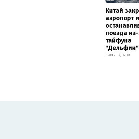
Китай зак
аэропорт 
останавли
поезда из-
тайфуна
"Дельфин"
8 АВГУСТА, 17:10