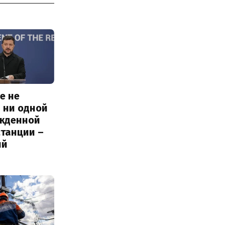
е не
 ни одной
жденной
станции –
ий