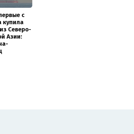
первые с
а купила
из Северо-
й Азии:
на-
ц