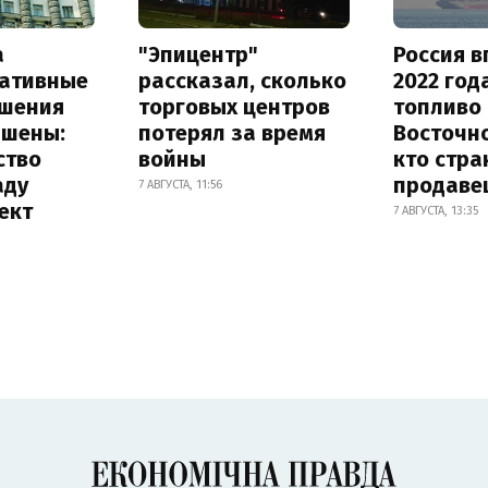
а
"Эпицентр"
Россия в
ативные
рассказал, сколько
2022 год
шения
торговых центров
топливо 
ышены:
потерял за время
Восточно
ство
войны
кто стра
аду
продаве
7 АВГУСТА, 11:56
ект
7 АВГУСТА, 13:35