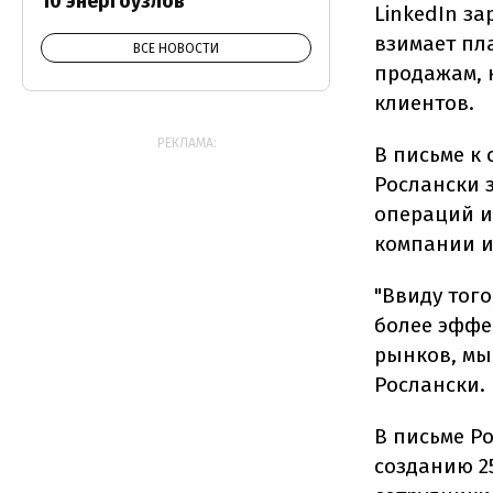
10 энергоузлов
LinkedIn з
взимает пл
ВСЕ НОВОСТИ
продажам, 
клиентов.
РЕКЛАМА:
В письме к
Рослански 
операций и
компании и
"Ввиду того
более эффе
рынков, мы
Рослански.
В письме Р
созданию 2