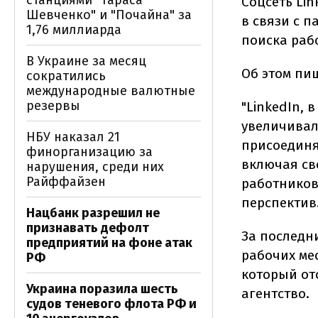
станциями "Тараса
Соцсеть Lin
Шевченко" и "Почайна" за
в связи с 
1,76 миллиарда
поиска рабо
В Украине за месяц
Об этом пи
сократились
международные валютные
резервы
"LinkedIn, 
увеличивал
НБУ наказал 21
присоединя
финорганизацию за
включая св
нарушения, среди них
Райффайзен
работников
перспектив
Нацбанк разрешил не
признавать дефолт
За последн
предприятий на фоне атак
рабочих мес
РФ
который от
Украина поразила шесть
агентство.
судов теневого флота РФ и