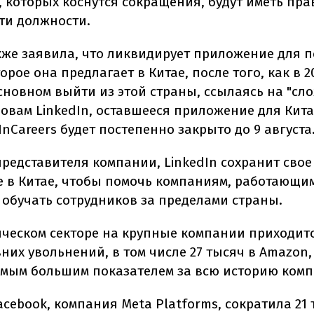
, которых коснутся сокращения, будут иметь пра
эти должности.
акже заявила, что ликвидирует приложение для 
орое она предлагает в Китае, после того, как в 2
сновном выйти из этой страны, ссылаясь на "сл
ловам LinkedIn, оставшееся приложение для Кит
nCareers будет постепенно закрыто до 9 августа
представителя компании, LinkedIn сохранит свое
е в Китае, чтобы помочь компаниям, работающим
 обучать сотрудников за пределами страны.
ическом секторе на крупные компании приходит
них увольнений, в том числе 27 тысяч в Amazon,
амым большим показателем за всю историю комп
cebook, компания Meta Platforms, сократила 21