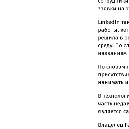
сотрудники
заявки на 
LinkedIn т
работы, кот
решила в о
среду. По с
названием I
По словам 
присутстви
нанимать и
В технолог
часть недав
является с
Владелец Fa