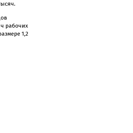
тысяч.
дов
яч рабочих
азмере 1,2