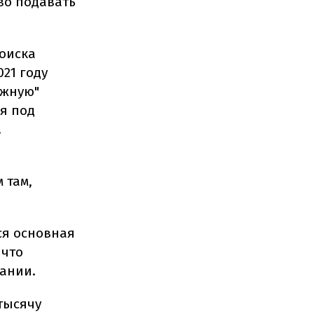
во подавать
поиска
021 году
ожную"
ая под
.
 там,
ся основная
 что
ании.
 тысячу