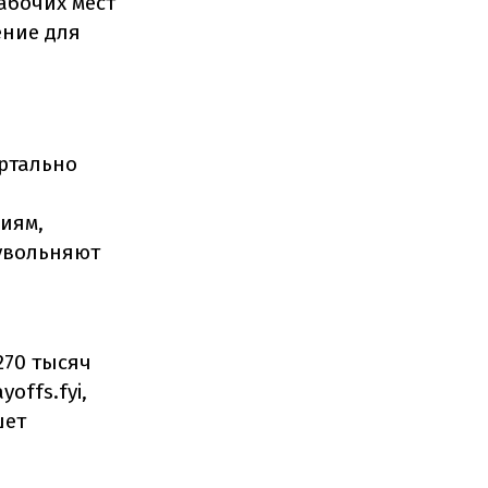
рабочих мест
ение для
артально
иям,
 увольняют
270 тысяч
offs.fyi,
шет