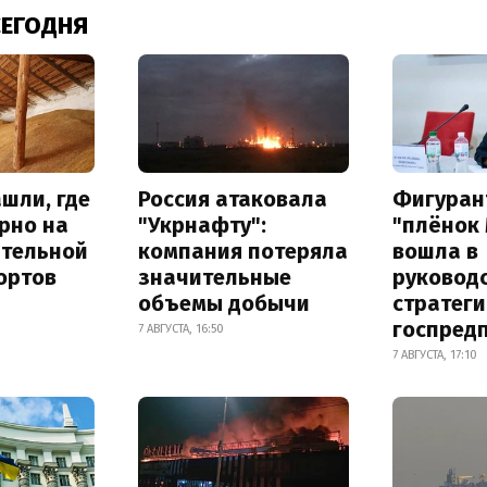
СЕГОДНЯ
шли, где
Россия атаковала
Фигуран
рно на
"Укрнафту":
"плёнок
ительной
компания потеряла
вошла в
ортов
значительные
руковод
объемы добычи
стратег
госпред
7 АВГУСТА, 16:50
7 АВГУСТА, 17:10