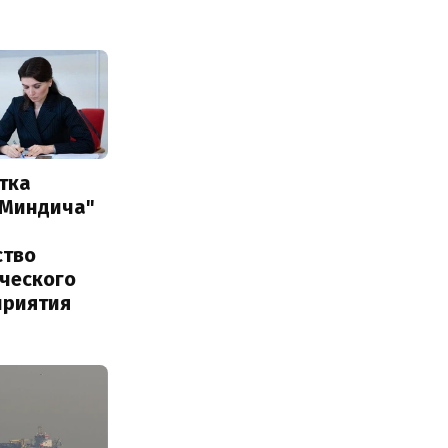
тка
 Миндича"
ство
ического
приятия