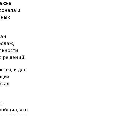
также
сонала и
ьных
йан
родаж,
льности
ю решений.
ются, и для
ущих
исал
 к
ообщил, что