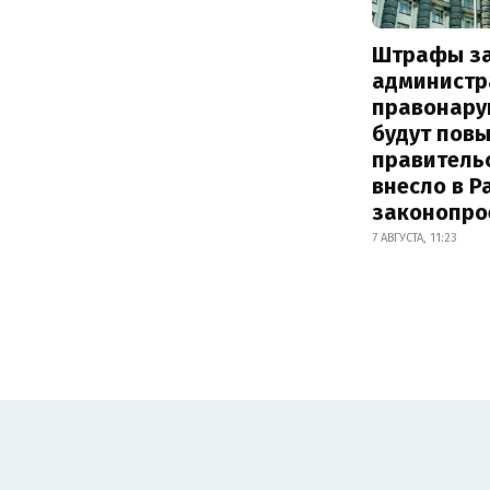
Штрафы з
администр
правонару
будут пов
правитель
внесло в Р
законопро
7 АВГУСТА, 11:23