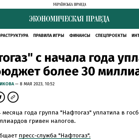
РАСТРУКТУРА
ПРАВИЛА ИГРЫ
ФИНАНСЫ
СПЕЦПРОЕКТЫ
ИН
огаз" с начала года уп
бюджет более 30 милли
РИКОВА
— 8 МАЯ 2023, 10:52
4 месяца года группа "Нафтогаз" уплатила в гос
иллиардов гривен налогов.
общает
пресс-служба "Нафтогаз".