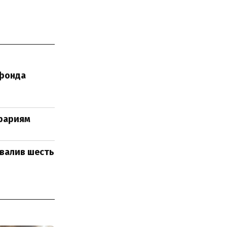
 фонда
грариям
овалив шесть