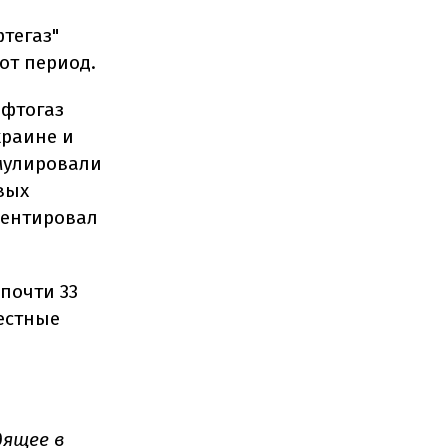
тегаз"
от период.
афтогаз
краине и
мулировали
овых
ментировал
почти 33
естные
дящее в