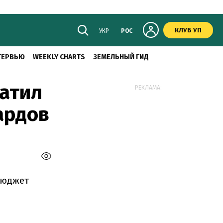
КЛУБ УП
УКР
РОС
ТЕРВЬЮ
WEEKLY CHARTS
ЗЕМЕЛЬНЫЙ ГИД
латил
РЕКЛАМА:
ардов
бюджет