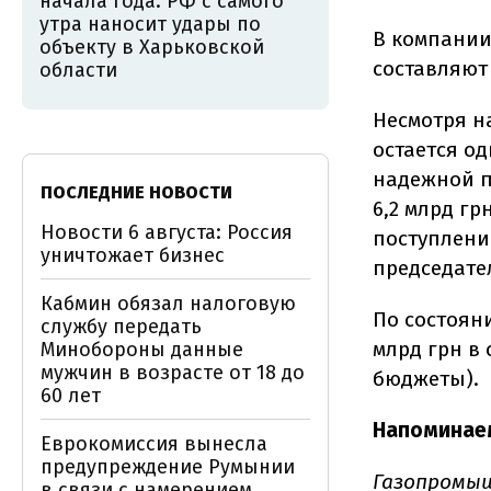
начала года: РФ с самого
утра наносит удары по
В компании
объекту в Харьковской
составляют
области
Несмотря н
остается о
надежной п
ПОСЛЕДНИЕ НОВОСТИ
6,2 млрд гр
Новости 6 августа: Россия
поступлени
уничтожает бизнес
председате
Кабмин обязал налоговую
По состояни
службу передать
млрд грн в
Минобороны данные
мужчин в возрасте от 18 до
бюджеты).
60 лет
Напоминае
Еврокомиссия вынесла
предупреждение Румынии
Газопромыш
в связи с намерением