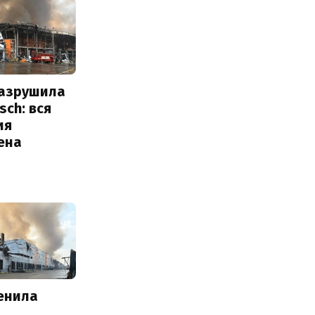
разрушила
sch: вся
ия
ена
енила