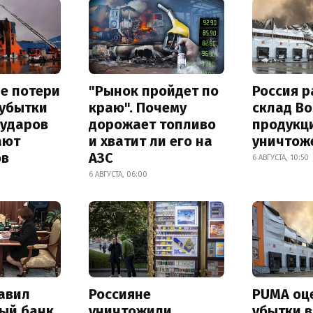
е потери
"Рынок пройдет по
Россия 
 убытки
краю". Почему
склад Bo
 ударов
дорожает топливо
продукц
ают
и хватит ли его на
уничтож
ов
АЗС
6 АВГУСТА, 10:50
6 АВГУСТА, 06:00
авил
Россияне
PUMA оц
ый банк
уничтожили
убытки в