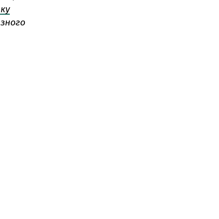
ку
азного