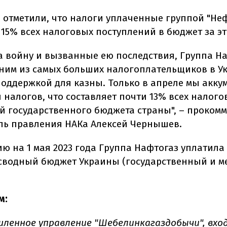
 отметили, что налоги уплаченные группой "Неф
 15% всех налоговых поступлений в бюджет за эт
а войну и вызванные ею последствия, Группа Н
дним из самых больших налогоплательщиков в У
оддержкой для казны. Только в апреле мы акку
н налогов, что составляет почти 13% всех налог
й государственного бюджета страны", – проком
ль правления НАКа Алексей Чернышев.
ю на 1 мая 2023 года Группа Нафтогаз уплатила 
 сводный бюджет Украины (государственный и м
м:
ленное управление "Шебелинкагаздобычи", вхо