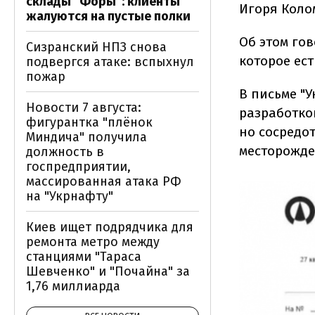
склады "Форы": клиенты
Игоря Коло
жалуются на пустые полки
Об этом го
Сизранский НПЗ снова
которое ес
подвергся атаке: вспыхнул
пожар
В письме "
Новости 7 августа:
разработко
фигурантка "плёнок
но сосредо
Миндича" получила
месторожде
должность в
госпредприятии,
массированная атака РФ
на "Укрнафту"
Киев ищет подрядчика для
ремонта метро между
станциями "Тараса
Шевченко" и "Почайна" за
1,76 миллиарда