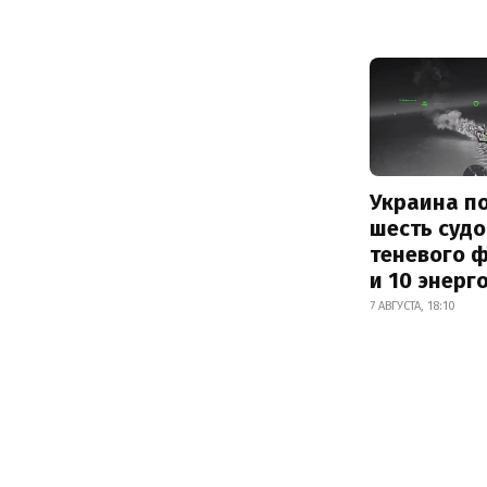
Украина п
шесть судо
теневого 
и 10 энерг
7 АВГУСТА, 18:10