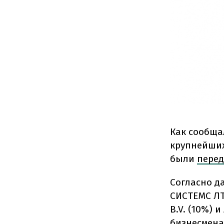
Как сообща
крупнейших
были
пере
Согласно 
СИСТЕМС ЛТД
B.V. (10%) 
бизнесмена