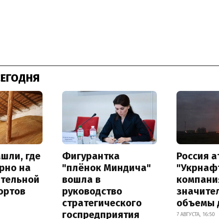
СЕГОДНЯ
шли, где
Фигурантка
Россия 
рно на
"плёнок Миндича"
"Укрнафт
ительной
вошла в
компани
ортов
руководство
значите
стратегического
объемы 
госпредприятия
7 АВГУСТА, 16:50