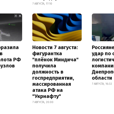
7 АВГУСТА, 17:10
оразила
Новости 7 августа:
Россиян
в
фигурантка
удар по
флота РФ
"плёнок Миндича"
логисти
оузлов
получила
компани
должность в
Днепроп
госпредприятии,
области
массированная
7 АВГУСТА, 16:32
атака РФ на
"Укрнафту"
7 АВГУСТА, 20:00