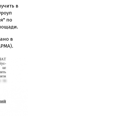
лучить в
Юроуп
я" по
площади.
ано в
АРМА).