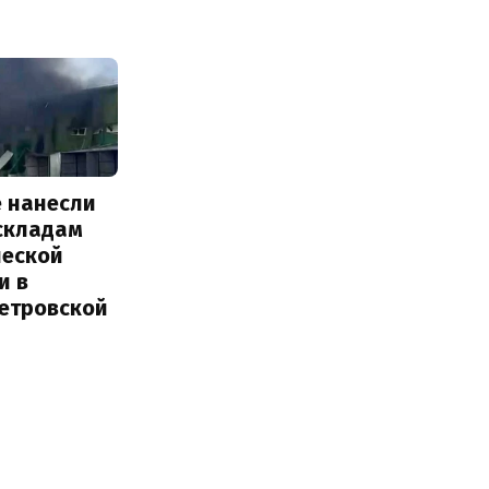
е нанесли
 складам
ческой
и в
етровской