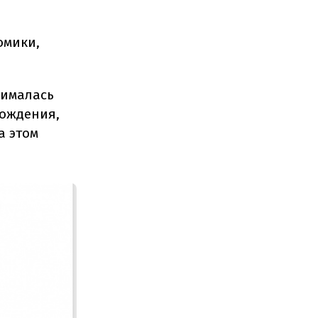
омики,
нималась
рождения,
а этом