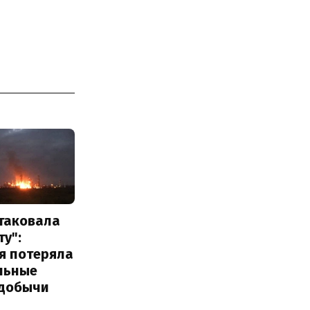
атаковала
у":
я потеряла
льные
добычи