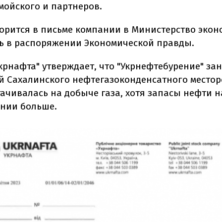
мойского и партнеров.
ворится в письме компании в Министерство экон
ть в распоряжении Экономической правды.
Укрнафта" утверждает, что "Укрнефтебурение" за
й Сахалинского нефтегазоконденсатного место
тачивалась на добыче газа, хотя запасы нефти н
нии больше.