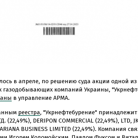
лось в апреле, по решению суда акции одной из
 газодобывающих компаний Украины, "Укрнефте
даны
в управление АРМА.
данным
реестра
, "Укрнефтебурение" принадлежит
. (22,49%), DERIPON COMMERCIAL (22,49%), LTD, JK
и ARIANA BUSINESS LIMITED (22,49%). Компания свя
ми Игорем Коломойским, Павлом Фуксом и Вита