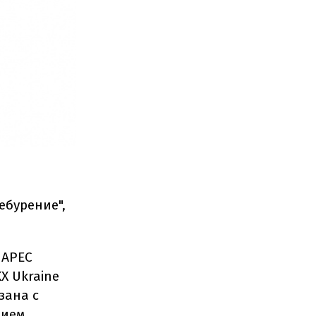
бурение",
 АРЕС
X Ukraine
зана с
лием