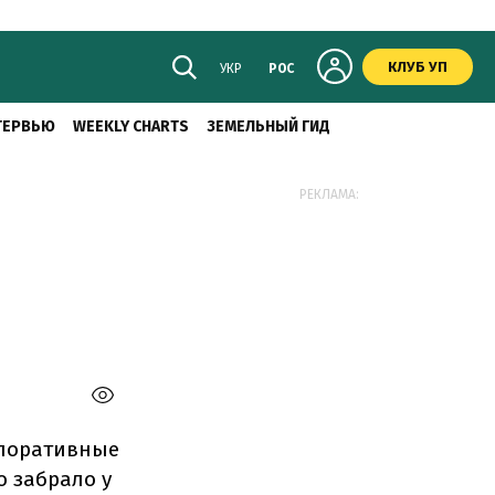
КЛУБ УП
УКР
РОС
ТЕРВЬЮ
WEEKLY CHARTS
ЗЕМЕЛЬНЫЙ ГИД
РЕКЛАМА:
рпоративные
о забрало у