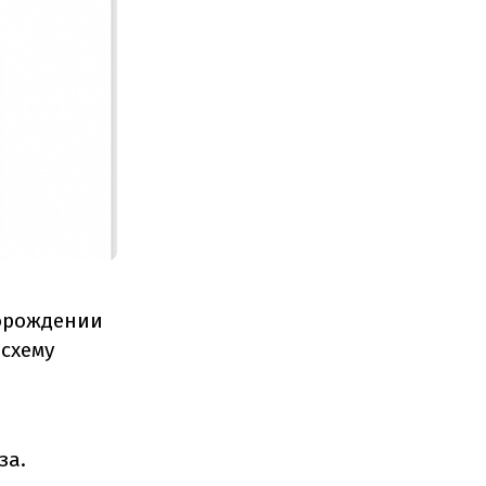
торождении
схему
за.