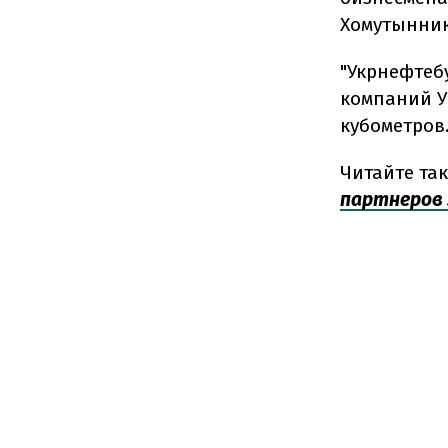
Хомутынник
"Укрнефтеб
компаний У
кубометров
Читайте та
партнеров 