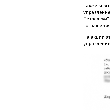
Также возг
управление
Петролеум"
соглашения
На акции э
управление