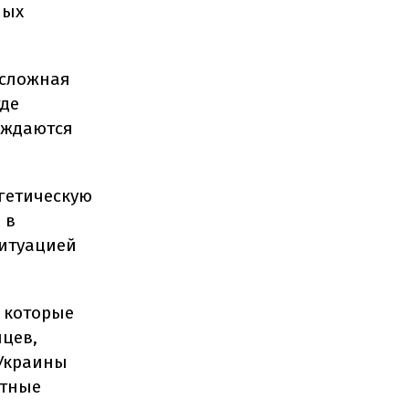
ных
 сложная
где
еждаются
ргетическую
 в
ситуацией
 которые
яцев,
 Украины
нтные