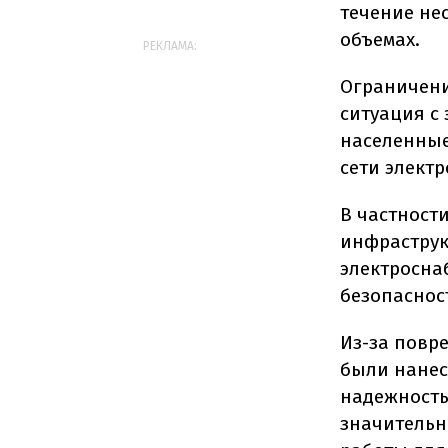
течение не
объемах.
РЕКЛАМА:
Ограничени
ситуация с
населенные
сети элект
В частност
инфраструк
электросна
безопасност
Из-за повр
были нанес
надежность
значительн