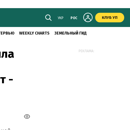
КЛУБ УП
УКР
РОС
ТЕРВЬЮ
WEEKLY CHARTS
ЗЕМЕЛЬНЫЙ ГИД
ила
РЕКЛАМА:
т -