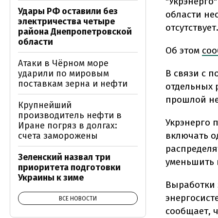
"Укрэнерго
Удары РФ оставили без
области не
электричества четыре
отсутствует
района Днепропетровской
области
Об этом
со
Атаки в Чёрном море
В связи с 
ударили по мировым
поставкам зерна и нефти
отдельных 
прошлой не
Крупнейший
производитель нефти в
Укрэнерго 
Иране погряз в долгах:
включать о
счета заморожены
распределя
Зеленский назвал три
уменьшить 
приоритета подготовки
Украины к зиме
Выработки 
энергосист
ВСЕ НОВОСТИ
сообщает, ч