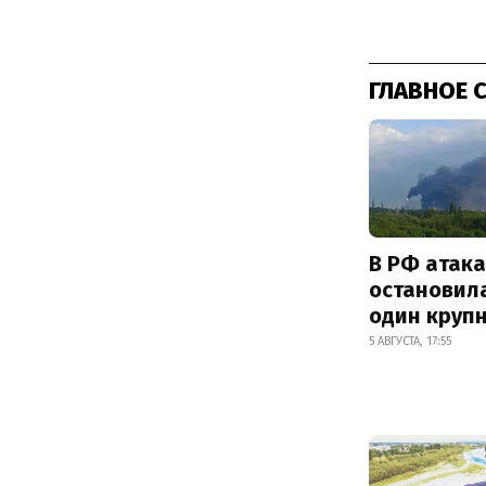
ГЛАВНОЕ 
В РФ атак
остановил
один круп
5 АВГУСТА, 17:55