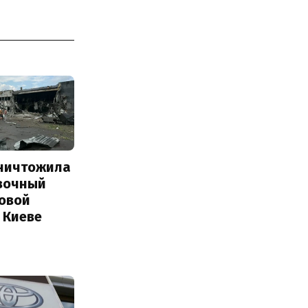
уничтожила
вочный
Новой
 Киеве