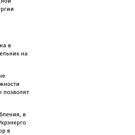
дной
ергии
на в
дельник на
не
ожности
ы позволят
бления, в
Укрэнерго
ор в