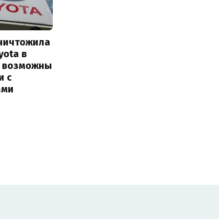
уничтожила
yota в
: возможны
и с
ами