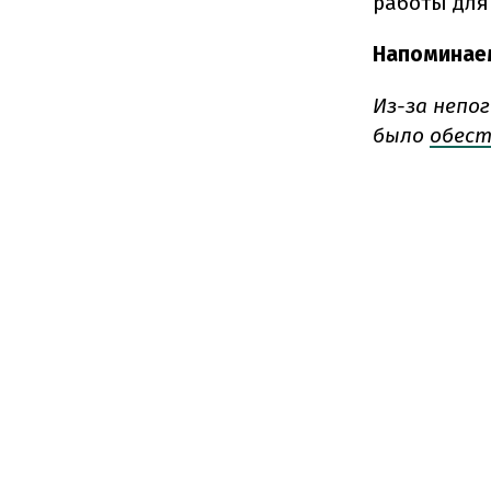
работы для
Напоминае
Из-за непо
было
обест