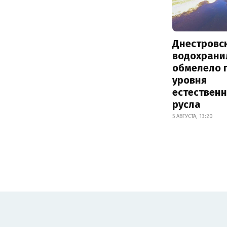
Днестровс
водохрани
обмелело 
уровня
естествен
русла
5 АВГУСТА, 13:20