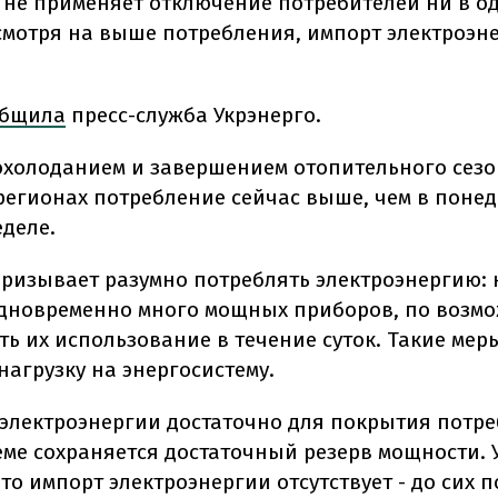
" не применяет отключение потребителей ни в о
смотря на выше потребления, импорт электроэн
.
общила
пресс-служба Укрэнерго.
похолоданием и завершением отопительного сезо
регионах потребление сейчас выше, чем в поне
деле.
призывает разумно потреблять электроэнергию: 
дновременно много мощных приборов, по возм
ть их использование в течение суток. Такие мер
нагрузку на энергосистему.
электроэнергии достаточно для покрытия потре
еме сохраняется достаточный резерв мощности. 
то импорт электроэнергии отсутствует - до сих п