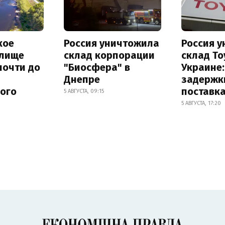
кое
Россия уничтожила
Россия 
лище
склад корпорации
склад To
почти до
"Биосфера" в
Украине
Днепре
задержк
ного
поставк
5 АВГУСТА, 09:15
5 АВГУСТА, 17:20