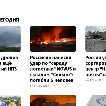
СЕГОДНЯ
а дронов
Россияне нанесли
Россия 
а ещё
удар по "сердцу
сортиро
ный НПЗ
логистики" NOVUS и
центр "
складам "Сильпо":
почты" в
погибли 6 человек
5 АВГУСТА, 10:10
5 АВГУСТА, 12:30