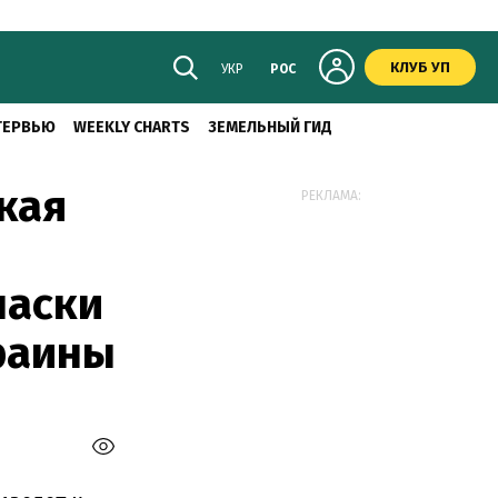
КЛУБ УП
УКР
РОС
ТЕРВЬЮ
WEEKLY CHARTS
ЗЕМЕЛЬНЫЙ ГИД
кая
РЕКЛАМА:
паски
раины