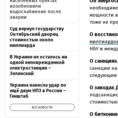
населенных пунктах
Об энергос
возобновили
необходимо
водоснабжение после
мощности в 
аварии
тоже не пр
Суд вернул государству
Октябрьский дворец
О восстано
стоимостью около
миллиардов
миллиарда
НБУ и межд
В Украине не осталось ни
О санкциях
одной неповрежденной
электростанции –
санкции на
Зеленский
следующем 
Украина нанесла удар по
О заводах 
ещё двум НПЗ в России –
подсанкцио
Генштаб
стоимостью
ВСЕ НОВОСТИ
О биткоине