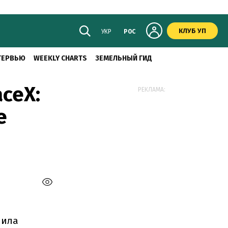
КЛУБ УП
УКР
РОС
ТЕРВЬЮ
WEEKLY CHARTS
ЗЕМЕЛЬНЫЙ ГИД
ceX:
РЕКЛАМА:
е
чила