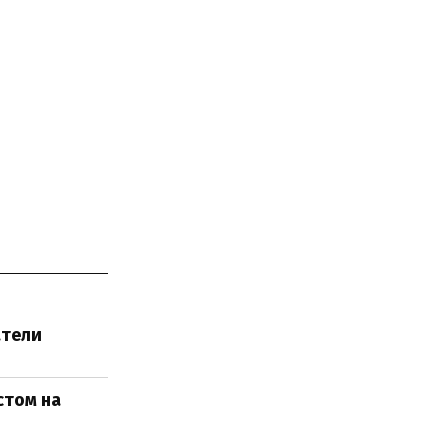
атели
стом на