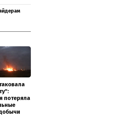
айдерам
атаковала
у":
я потеряла
льные
добычи