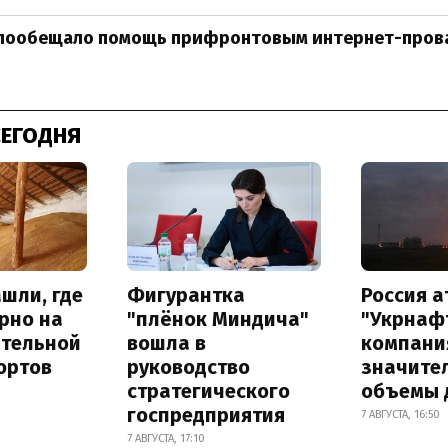
ообещало помощь прифронтовым интернет-пров
СЕГОДНЯ
шли, где
Фигурантка
Россия 
рно на
"плёнок Миндича"
"Укрнафт
ительной
вошла в
компани
ортов
руководство
значите
стратегического
объемы 
госпредприятия
7 АВГУСТА, 16:50
7 АВГУСТА, 17:10