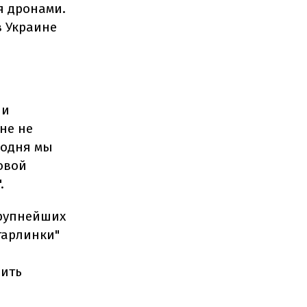
я дронами.
в Украине
ли
не не
годня мы
овой
.
крупнейших
тарлинки"
дить