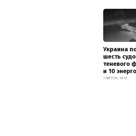
Украина п
шесть судо
теневого 
и 10 энерг
7 АВГУСТА, 18:10