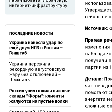
парализовать глобальную
использова
интернет-инфраструктуру
Утверждает
сейчас не 
Источник
: 
ПОСЛЕДНИЕ НОВОСТИ
Прямая реч
Украина нанесла удар по
изменения 
ещё двум НПЗ в России –
Генштаб
наблюдаетс
получили п
Украина пережила
партии из 
рекордную августовскую
жару без отключений –
Детали
: Пр
Шмыгаль
частных до
Россия уничтожила важные
помогают с
склады "Форы": клиенты
энергетиче
жалуются на пустые полки
сложные оп