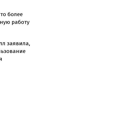
это более
ную работу
лл заявила,
льзование
я