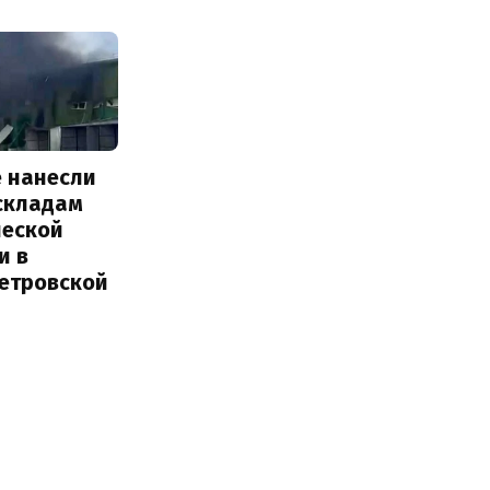
е нанесли
 складам
ческой
и в
етровской