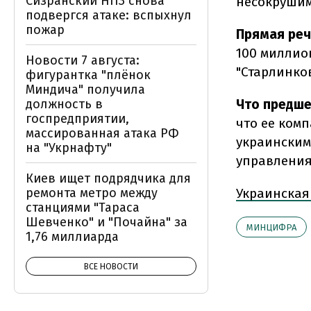
Сизранский НПЗ снова
несокрушим
подвергся атаке: вспыхнул
пожар
Прямая реч
100 миллио
Новости 7 августа:
"Старлинков
фигурантка "плёнок
Миндича" получила
должность в
Что предш
госпредприятии,
что ее ком
массированная атака РФ
украинским
на "Укрнафту"
управления
Киев ищет подрядчика для
ремонта метро между
Украинская
станциями "Тараса
Шевченко" и "Почайна" за
МИНЦИФРА
1,76 миллиарда
ВСЕ НОВОСТИ