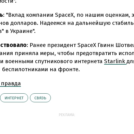
ости".
ь
: "Вклад компании SpaceX, по нашим оценкам, 
нов долларов. Надеемся на дальнейшую стабиль
" в Украине".
ествовало
: Ранее президент SpaceX Гвинн Шотве
пания приняла меры, чтобы предотвратить испо
и военными спутникового интернета
Starlink
дл
 беспилотниками на фронте.
 правда
ИНТЕРНЕТ
СВЯЗЬ
РЕКЛАМА: