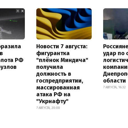
оразила
Новости 7 августа:
Россиян
в
фигурантка
удар по
флота РФ
"плёнок Миндича"
логисти
оузлов
получила
компани
должность в
Днепроп
госпредприятии,
области
массированная
7 АВГУСТА, 16:32
атака РФ на
"Укрнафту"
7 АВГУСТА, 20:00