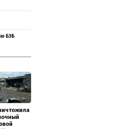
ию БЭБ
уничтожила
вочный
Новой