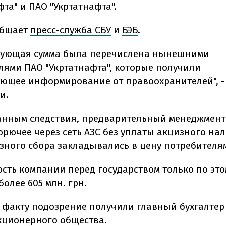
та" и ПАО "Укртатнафта".
общает
пресс-служба СБУ
и
БЭБ
.
вующая сумма была перечислена нынешними
лями ПАО "Укртатнафта", которые получили
ующее информирование от правоохранителей", -
и.
анным следствия, предварительный менеджмен
орючее через сеть АЗС без уплаты акцизного нал
зного сбора закладывались в цену потребителя
сть компании перед государством только по это
более 605 млн. грн.
 факту подозрение получили главный бухгалте
кционерного общества.