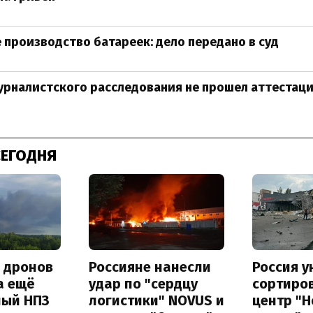
 производство батареек: дело передано в суд
рналистского расследования не прошел аттестац
СЕГОДНЯ
а дронов
Россияне нанесли
Россия 
а ещё
удар по "сердцу
сортиро
ный НПЗ
логистики" NOVUS и
центр "