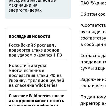
раскрыли масштабные
ПАО "Укрнаф
махинации на
энерготендерах
Об этом со
"Соответст
руководите
ПОСЛЕДНИЕ НОВОСТИ
соответств
в сообщени
Российский Ярославль
подвергся атаке дронов,
под ударом оказался НПЗ
Согласно д
продавал г
Новости 5 августа:
суммы акци
многочисленные
последствия атаки РФ на
Задолженно
Украину, триллион рублей
на спасение Wildberries
составляет 
Спасение Wildberries после
По данному
атак дронов может стоить
директор а
как четверть дефицита