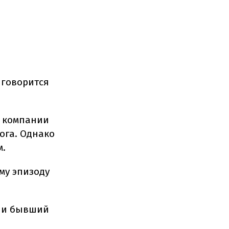
 говорится
т компании
ога. Однако
м.
му эпизоду
р и бывший