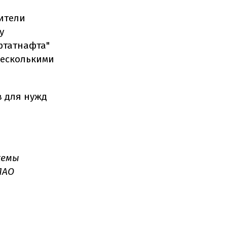
ители
у
ртатнафта"
несколькими
в для нужд
хемы
ПАО