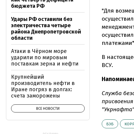
бюджета РФ
"Для возме
осуществи
Удары РФ оставили без
электричества четыре
менеджмент
района Днепропетровской
осуществил
области
платежами",
Атаки в Чёрном море
В настояще
ударили по мировым
поставкам зерна и нефти
ВСУ.
Крупнейший
Напоминае
производитель нефти в
Иране погряз в долгах:
Служба без
счета заморожены
присвоения
"Укрнафта"
ВСЕ НОВОСТИ
БЭБ
КОР