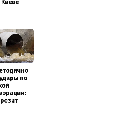
 Киеве
методично
 удары по
кой
аэрации:
грозит