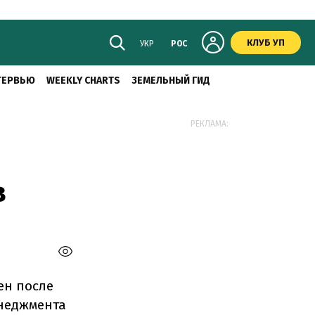
КЛУБ УП
УКР
РОС
ТЕРВЬЮ
WEEKLY CHARTS
ЗЕМЕЛЬНЫЙ ГИД
РЕКЛАМА:
в
ен после
енеджмента