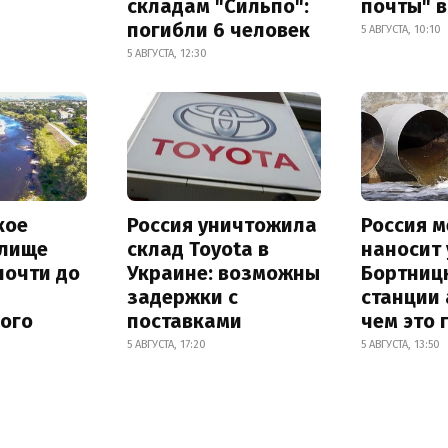
складам "Сильпо":
почты" в
погибли 6 человек
5 АВГУСТА, 10:10
5 АВГУСТА, 12:30
кое
Россия уничтожила
Россия 
лище
склад Toyota в
наносит
почти до
Украине: возможны
Бортниц
задержки с
станции 
ного
поставками
чем это 
5 АВГУСТА, 17:20
5 АВГУСТА, 13:50