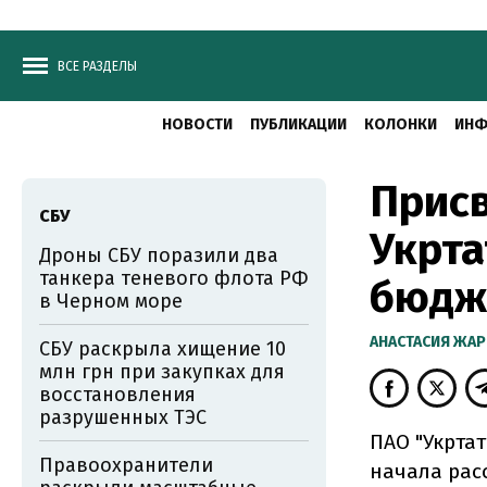
ВСЕ РАЗДЕЛЫ
НОВОСТИ
ПУБЛИКАЦИИ
КОЛОНКИ
ИНФ
Присв
СБУ
Укрта
Дроны СБУ поразили два
танкера теневого флота РФ
бюдж
в Черном море
АНАСТАСИЯ ЖА
СБУ раскрыла хищение 10
млн грн при закупках для
восстановления
разрушенных ТЭС
ПАО "Укрта
Правоохранители
начала рас