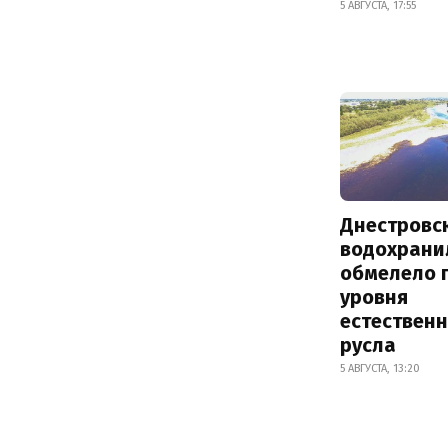
5 АВГУСТА, 17:55
Днестровс
водохрани
обмелело 
уровня
естествен
русла
5 АВГУСТА, 13:20