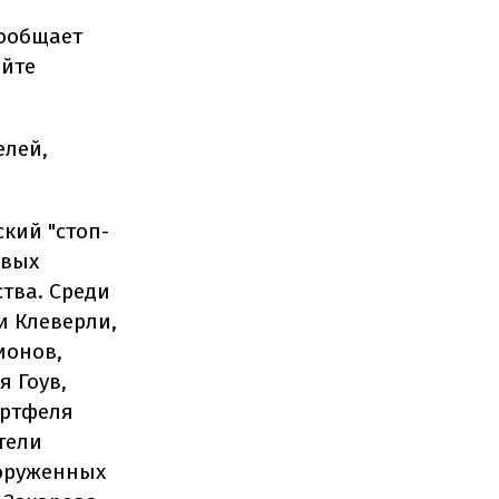
сообщает
айте
елей,
кий "стоп-
овых
тва. Среди
и Клеверли,
ионов,
 Гоув,
ортфеля
тели
ооруженных