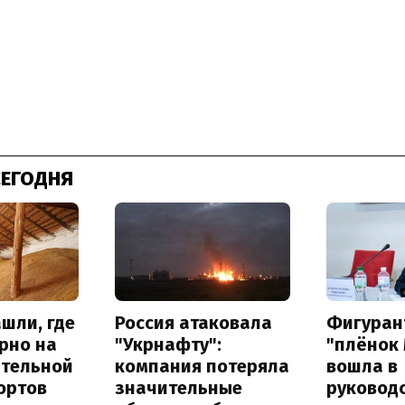
СЕГОДНЯ
шли, где
Россия атаковала
Фигуран
рно на
"Укрнафту":
"плёнок
ительной
компания потеряла
вошла в
ортов
значительные
руковод