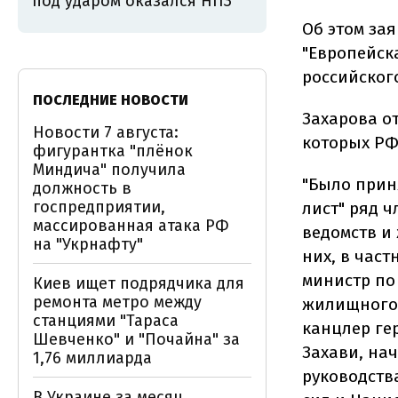
под ударом оказался НПЗ
Об этом за
"Европейск
российског
ПОСЛЕДНИЕ НОВОСТИ
Захарова о
Новости 7 августа:
которых РФ
фигурантка "плёнок
Миндича" получила
"Было прин
должность в
госпредприятии,
лист" ряд 
массированная атака РФ
ведомств и
на "Укрнафту"
них, в час
министр по
Киев ищет подрядчика для
ремонта метро между
жилищного 
станциями "Тараса
канцлер ге
Шевченко" и "Почайна" за
Захави, на
1,76 миллиарда
руководств
В Украине за месяц