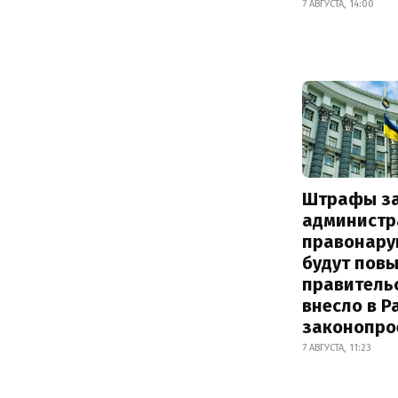
7 АВГУСТА, 14:00
Штрафы з
администр
правонару
будут пов
правитель
внесло в Р
законопро
7 АВГУСТА, 11:23