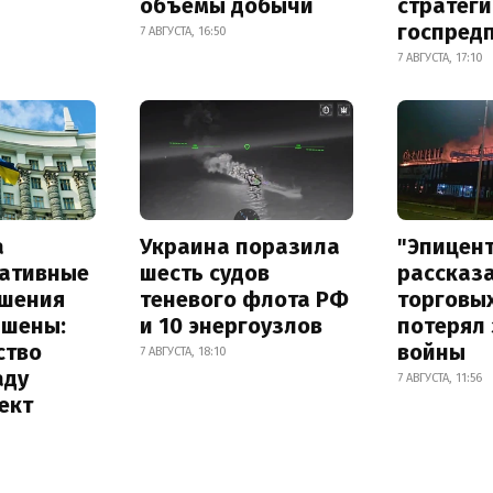
объемы добычи
стратег
госпред
7 АВГУСТА, 16:50
7 АВГУСТА, 17:10
а
Украина поразила
"Эпицен
ативные
шесть судов
рассказа
шения
теневого флота РФ
торговы
ышены:
и 10 энергоузлов
потерял 
ство
войны
7 АВГУСТА, 18:10
аду
7 АВГУСТА, 11:56
ект