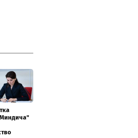
тка
 Миндича"
ство