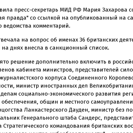
явила пресс-секретарь МИД РФ Мария Захарова 
ая правда" со ссылкой на опубликованный на с
о ведомства комментарий.
твечала на вопрос об именах 36 британских деят
 на днях внесла в санкционный список.
ято решение дополнительно включить в российс
членов кабинета министров, представителей сил
 журналистского корпуса Соединенного Королевс
тности, министр иностранных дел Великобритани
 делам социально-экономического развития рег
обеспечения, общин и местного самоуправления
рцогства Ланкастерского Дауден, министр без п
чальник Генерального штаба Сандерс, представи
а Стратегического командования британских в