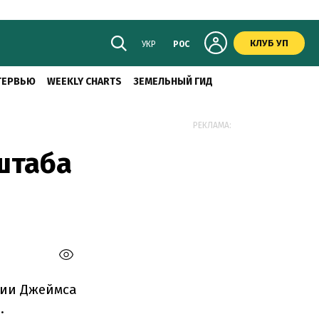
КЛУБ УП
УКР
РОС
ТЕРВЬЮ
WEEKLY CHARTS
ЗЕМЕЛЬНЫЙ ГИД
РЕКЛАМА:
штаба
нии Джеймса
.