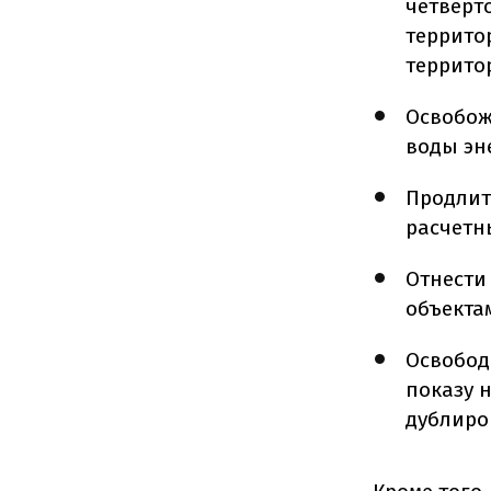
четверт
террито
террито
Освобож
воды эн
Продлит
расчетн
Отнести
объекта
Освобод
показу 
дублиро