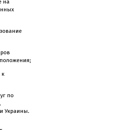
е на
анных
ьзование
оров
 положения;
 к
уг по
,
и Украины.