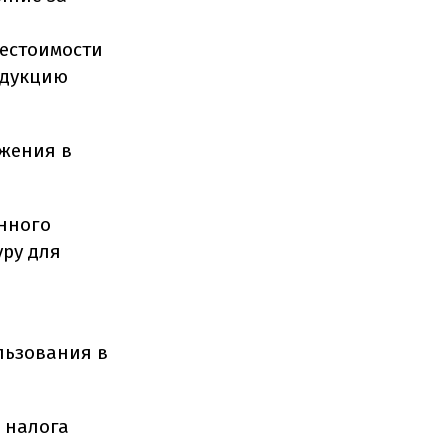
бестоимости
одукцию
жения в
нного
уру для
льзования в
 налога