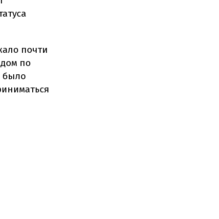
т
татуса
жало почти
ндом по
а было
приниматься