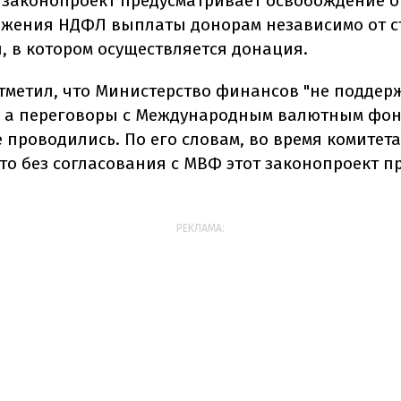
, законопроект предусматривает освобождение о
жения НДФЛ выплаты донорам независимо от с
, в котором осуществляется донация.
тметил, что Министерство финансов "не поддер
", а переговоры с Международным валютным фо
е проводились. По его словам, во время комитет
что без согласования с МВФ этот законопроект 
РЕКЛАМА: