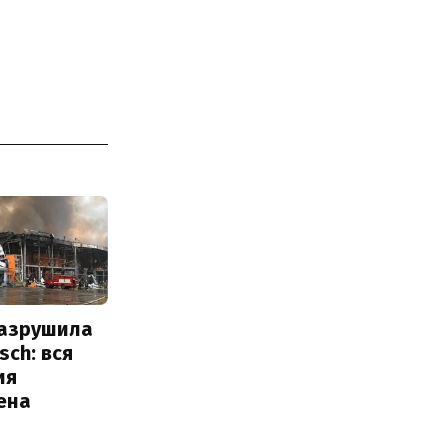
разрушила
sch: вся
ия
ена