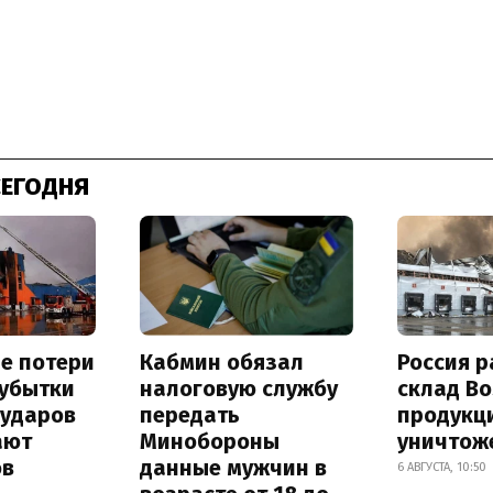
СЕГОДНЯ
е потери
Кабмин обязал
Россия 
 убытки
налоговую службу
склад Bo
 ударов
передать
продукц
ают
Минобороны
уничтож
ов
данные мужчин в
6 АВГУСТА, 10:50