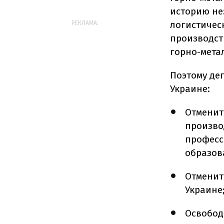
историю не
логистичес
РЕКЛАМА:
производст
горно-мета
Поэтому де
Украине:
Отменит
произво
професс
образов
Отменит
Украине
Освобод