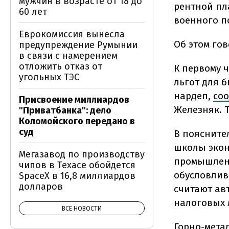
мужчин в возрасте от 18 до
рентной пл
60 лет
военного п
Еврокомиссия вынесла
Об этом го
предупреждение Румынии
в связи с намерением
отложить отказ от
К первому 
угольных ТЭС
льгот для 
нардеп,
со
Присвоение миллиардов
Железняк. 
"Приватбанка": дело
Коломойского передано в
суд
В поясните
школы экон
Мегазавод по производству
промышленн
чипов в Техасе обойдется
обусловлив
SpaceX в 16,8 миллиардов
долларов
считают ав
налоговых 
ВСЕ НОВОСТИ
Горно-мета