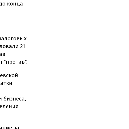
 до конца
 налоговых
довали 21
ав
 "против".
иевской
бытки
 бизнеса,
авления
яние за