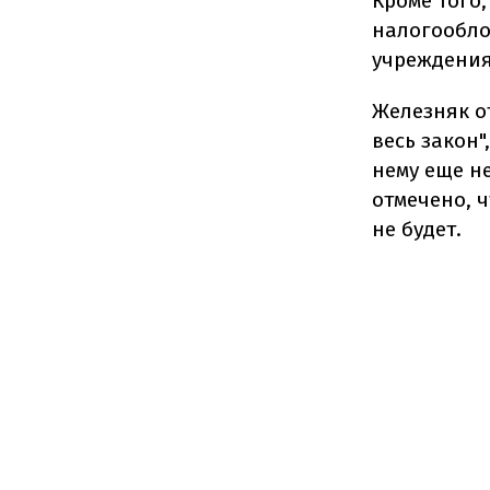
Кроме того
налогообло
учреждения
Железняк о
весь закон
нему еще н
отмечено, 
не будет.