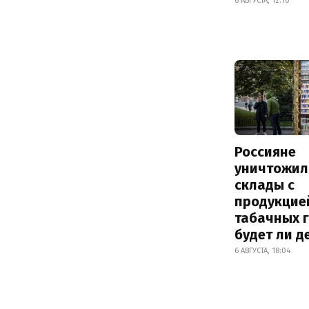
6 АВГУСТА, 12:10
Россияне
уничтожил
склады с
продукцие
табачных г
будет ли 
6 АВГУСТА, 18:04