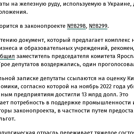
аты на железную руду, используемую в Украине,
оложения.
ворится в законопроекте
№8298
,
№8299
.
чтению документ, который предлагает комплекс
бизнеса и образовательных учреждений, рекомен
общил
заместитель председателя комитета Яросл
Трое депутатов воздержались, один проголосовал
льной записке депутаты ссылаются на оценку К
омики, согласно которой на ноябрь 2022 года у
ым предприятиям достигли 13 млрд долл. Это
ает потребность в поддержке промышленности и
торы законопроекта, в частности путем предост
льгот.
ллургическая отрасль переживает тяжелое состо