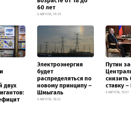
возрасте от 18 до
60 лет
6 АВГУСТА, 19:39
Электроэнергия
Путин за
и
будет
Централ
распределяться по
снизить
й двух
новому принципу –
ставку –
игантов:
Шмыгаль
6 АВГУСТА, 15:07
дефицит
6 АВГУСТА, 18:23