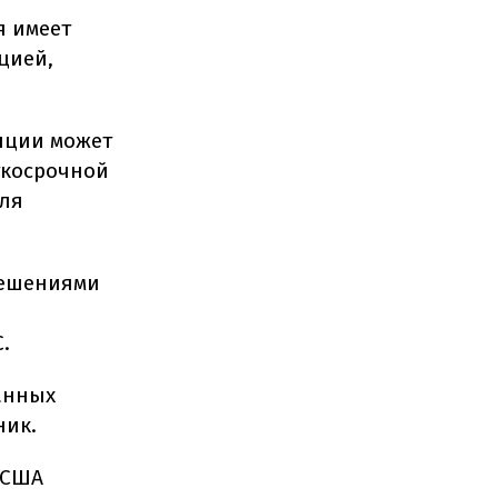
я имеет
цией,
яции может
ткосрочной
для
решениями
.
анных
ник.
 США