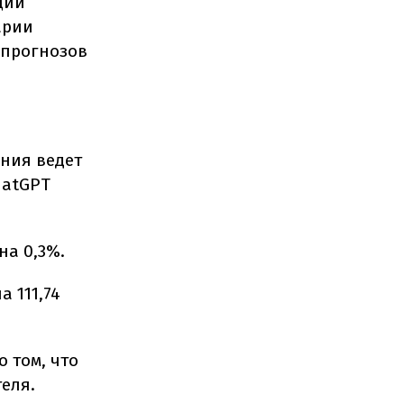
ций
арии
 прогнозов
ания ведет
hatGPT
на 0,3%.
 111,74
о том, что
еля.