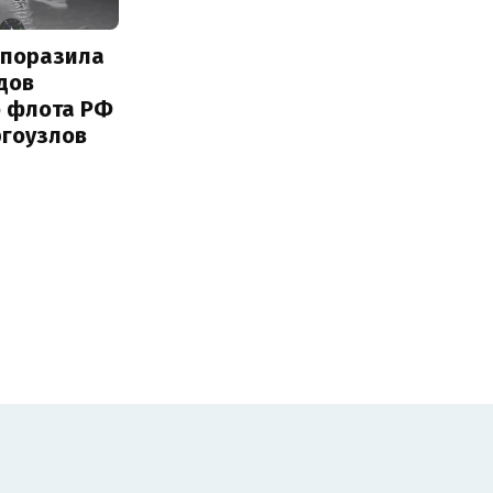
 поразила
дов
о флота РФ
ргоузлов