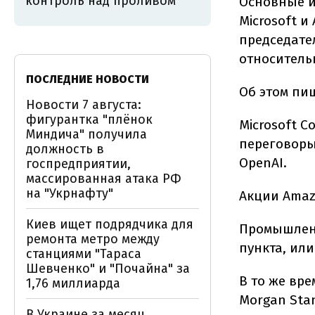
контроль над проливом
Основные и
Microsoft 
председате
относитель
ПОСЛЕДНИЕ НОВОСТИ
Об этом пи
Новости 7 августа:
фигурантка "плёнок
Microsoft C
Миндича" получила
переговоры
должность в
OpenAI.
госпредприятии,
массированная атака РФ
на "Укрнафту"
Акции Amaz
Киев ищет подрядчика для
Промышленны
ремонта метро между
пункта, или 
станциями "Тараса
Шевченко" и "Почайна" за
В то же вре
1,76 миллиарда
Morgan Sta
В Украине за месяц