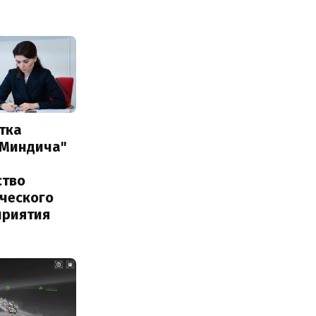
тка
 Миндича"
ство
ического
приятия