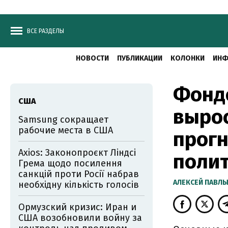
ВСЕ РАЗДЕЛЫ
НОВОСТИ
ПУБЛИКАЦИИ
КОЛОНКИ
ИНФ
Фонд
США
вырос
Samsung сокращает
рабочие места в США
прогн
Axios: Законопроєкт Ліндсі
поли
Грема щодо посилення
санкцій проти Росії набрав
АЛЕКСЕЙ ПАВЛ
необхідну кількість голосів
Ормузский кризис: Иран и
США возобновили войну за