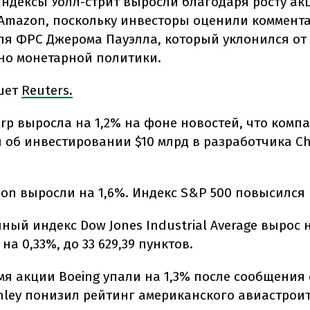
ндексы Уолл-стрит выросли благодаря росту ак
и Amazon, поскольку инвесторы оценили коммент
ля ФРС Джерома Пауэлла, который уклонился от
но монетарной политики.
шет
Reuters.
orp выросла на 1,2% на фоне новостей, что комп
 об инвестировании $10 млрд в разработчика C
on выросли на 1,6%. Индекс S&P 500 повысился 
й индекс Dow Jones Industrial Average вырос на
на 0,33%, до 33 629,39 пунктов.
мя акции Boeing упали на 1,3% после сообщения 
nley понизил рейтинг американского авиастроит