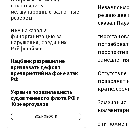
сократились
Независимо
международные валютные
решающее з
резервы
сказал Пауэ
НБУ наказал 21
"Восстанов
финорганизацию за
нарушения, среди них
потребоват
Райффайзен
перспектив
замедления
Нацбанк разрешил не
признавать дефолт
Отсутствие
предприятий на фоне атак
РФ
позволяет 
краткосроч
Украина поразила шесть
судов теневого флота РФ и
Замечания 
10 энергоузлов
комментари
ВСЕ НОВОСТИ
Эти коммен