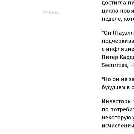
достигла п
цикла повы
РЕКЛАМА:
неделе, ко
"Он (Пауэлл
подчеркива
с инфляцие
Питер Кард
Securities,
"Но он не з
будущем в о
Инвесторы 
по потреби
некоторую 
исчислении