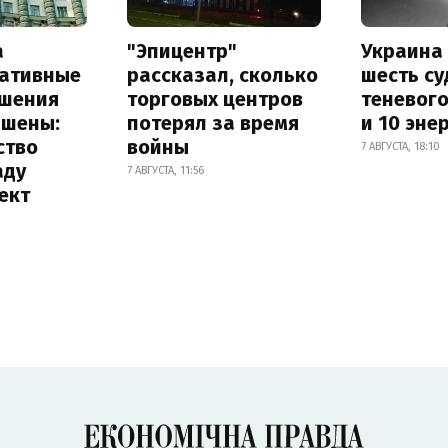
а
"Эпицентр"
Украина
ативные
рассказал, сколько
шесть су
шения
торговых центров
теневог
ышены:
потерял за время
и 10 эне
ство
войны
7 АВГУСТА, 18:10
аду
7 АВГУСТА, 11:56
ект