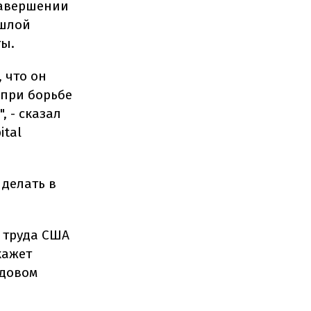
завершении
ошлой
ты.
 что он
 при борьбе
 - сказал
ital
 делать в
 труда США
кажет
одовом