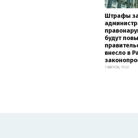
Штрафы з
администр
правонару
будут пов
правитель
внесло в Р
законопро
7 АВГУСТА, 11:23