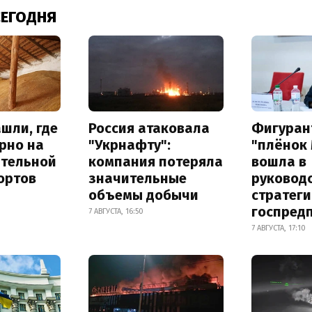
СЕГОДНЯ
шли, где
Россия атаковала
Фигуран
рно на
"Укрнафту":
"плёнок
ительной
компания потеряла
вошла в
ортов
значительные
руковод
объемы добычи
стратег
госпред
7 АВГУСТА, 16:50
7 АВГУСТА, 17:10