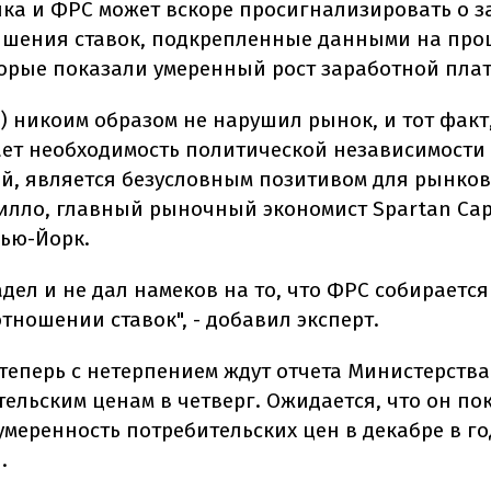
ика и ФРС может вскоре просигнализировать о 
шения ставок, подкрепленные данными на пр
торые показали умеренный рост заработной пла
) никоим образом не нарушил рынок, и тот факт,
ет необходимость политической независимости
й, является безусловным позитивом для рынков",
илло, главный рыночный экономист Spartan Cap
 Нью-Йорк.
адел и не дал намеков на то, что ФРС собирается
тношении ставок", - добавил эксперт.
теперь с нетерпением ждут отчета Министерства
тельским ценам в четверг. Ожидается, что он по
умеренность потребительских цен в декабре в г
.