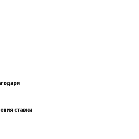
агодаря
жения ставки