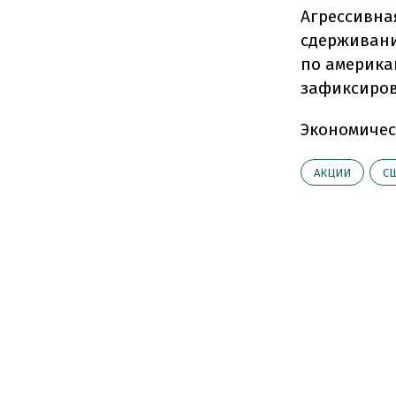
Агрессивна
сдерживани
по америка
зафиксиров
Экономичес
АКЦИИ
С