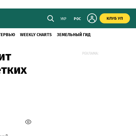
КЛУБ УП
УКР
РОС
ТЕРВЬЮ
WEEKLY CHARTS
ЗЕМЕЛЬНЫЙ ГИД
ит
РЕКЛАМА:
етких