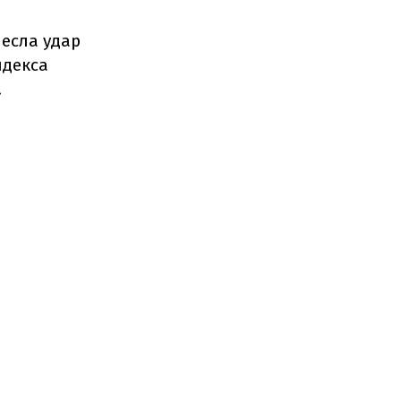
есла удар
ндекса
.