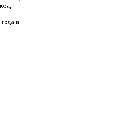
юза,
у
 года в