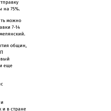
отправку
ы на 75%.
вить можно
авки 7-14
Смелянский.
ития общин,
ОП
рвый
ки еще
ис
 и
 и в стране