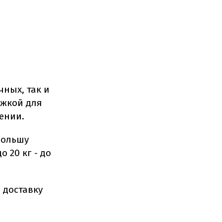
чных, так и
ржкой для
щении.
Польшу
о 20 кг - до
 доставку