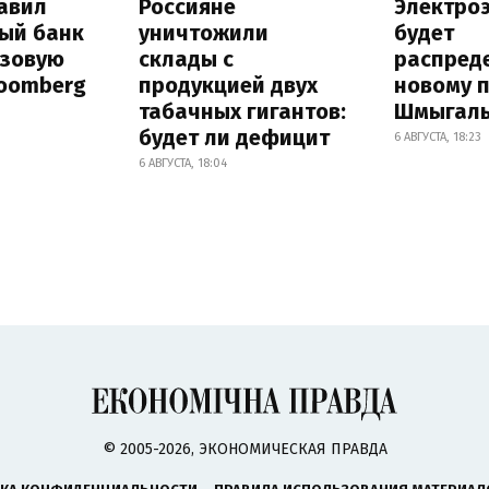
авил
Россияне
Электро
ый банк
уничтожили
будет
азовую
склады с
распред
loomberg
продукцией двух
новому 
табачных гигантов:
Шмыгал
будет ли дефицит
6 АВГУСТА, 18:23
6 АВГУСТА, 18:04
© 2005-2026, ЭКОНОМИЧЕСКАЯ ПРАВДА