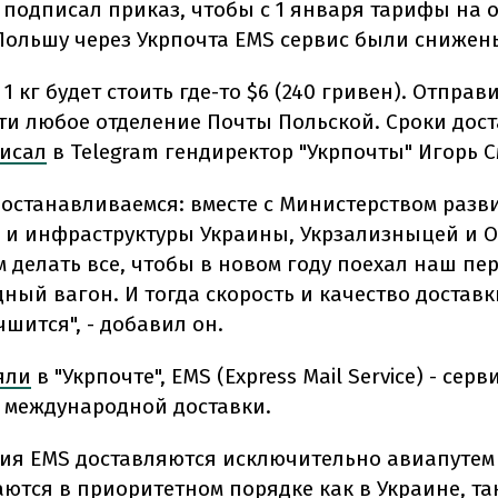
о подписал приказ, чтобы с 1 января тарифы на 
Польшу через Укрпочта EMS сервис были снижен
1 кг будет стоить где-то $6 (240 гривен). Отпра
ти любое отделение Почты Польской. Сроки дост
исал
в Telegram гендиректор "Укрпочты" Игорь 
е останавливаемся: вместе с Министерством разв
 и инфраструктуры Украины, Укрзализныцей и 
 делать все, чтобы в новом году поехал наш пе
ный вагон. И тогда скорость и качество достав
шится", - добавил он.
яли
в "Укрпочте", EMS (Express Mail Service) - серв
 международной доставки.
ия EMS доставляются исключительно авиапутем
ются в приоритетном порядке как в Украине, так