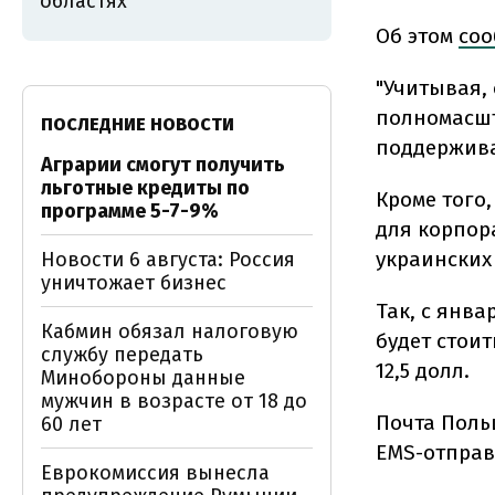
областях
Об этом
соо
"Учитывая,
полномасшт
ПОСЛЕДНИЕ НОВОСТИ
поддержива
Аграрии смогут получить
льготные кредиты по
Кроме того,
программе 5-7-9%
для корпор
украинских 
Новости 6 августа: Россия
уничтожает бизнес
Так, с янва
Кабмин обязал налоговую
будет стоить
службу передать
12,5 долл.
Минобороны данные
мужчин в возрасте от 18 до
Почта Поль
60 лет
EMS-отправ
Еврокомиссия вынесла