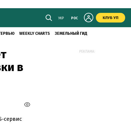
КЛУБ УП
УКР
РОС
ТЕРВЬЮ
WEEKLY CHARTS
ЗЕМЕЛЬНЫЙ ГИД
ет
РЕКЛАМА:
ки в
S-сервис