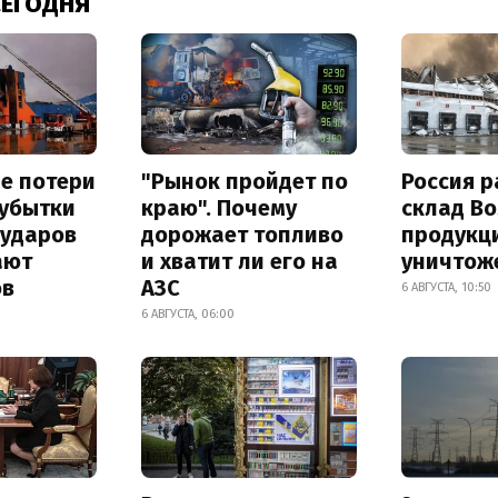
СЕГОДНЯ
е потери
"Рынок пройдет по
Россия 
 убытки
краю". Почему
склад Bo
 ударов
дорожает топливо
продукц
ают
и хватит ли его на
уничтож
ов
АЗС
6 АВГУСТА, 10:50
6 АВГУСТА, 06:00