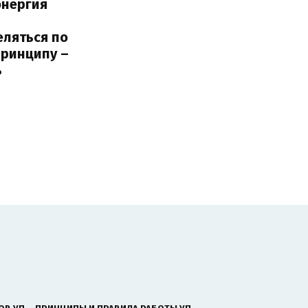
энергия
еляться по
принципу –
ь