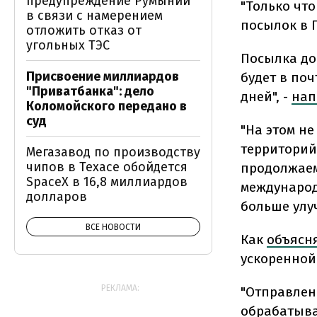
предупреждение Румынии
"Только чт
в связи с намерением
посылок в 
отложить отказ от
угольных ТЭС
Посылка до 
Присвоение миллиардов
будет в поч
"Приватбанка": дело
дней", -
нап
Коломойского передано в
суд
"На этом н
территорий
Мегазавод по производству
чипов в Техасе обойдется
продолжаем
SpaceX в 16,8 миллиардов
международ
долларов
больше улуч
ВСЕ НОВОСТИ
Как
объясн
ускоренной
РЕКЛАМА:
"Отправлен
обрабатыва