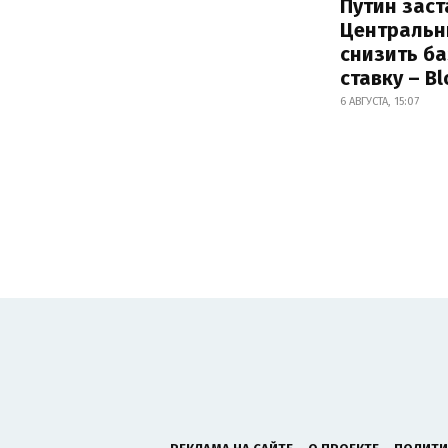
Путин заст
Центральн
снизить б
ставку – B
6 АВГУСТА, 15:07