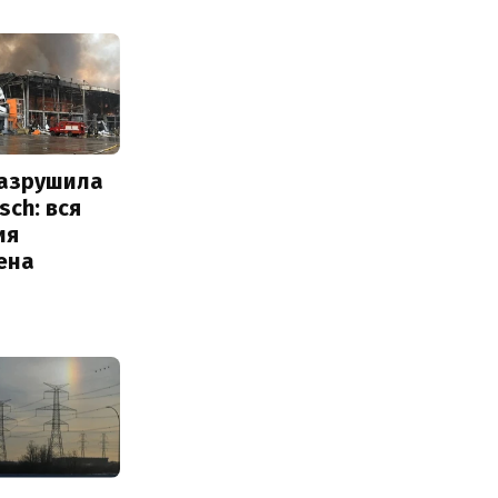
разрушила
sch: вся
ия
ена