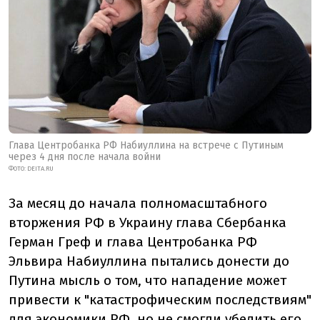
Глава Центробанка РФ Набиуллина на встрече с Путиным
через 4 дня после начала войни
ФОТО:
DEITA.RU
За месяц до начала полномасштабного
вторжения РФ в Украину глава Сбербанка
Герман Греф и глава Центробанка РФ
Эльвира Набиуллина пытались донести до
Путина мысль о том, что нападение может
привести к "катастрофическим последствиям"
для экономики РФ, но не смогли убедить его.