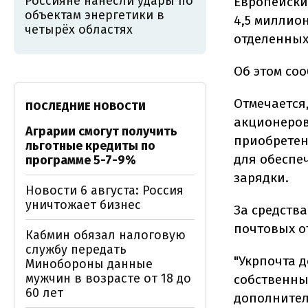
Россияне нанесли удары по
Европейски
объектам энергетики в
4,5 миллио
четырёх областях
отделенных
Об этом со
Отмечается
ПОСЛЕДНИЕ НОВОСТИ
акционеров
Аграрии смогут получить
приобретен
льготные кредиты по
для обеспе
программе 5-7-9%
зарядки.
Новости 6 августа: Россия
уничтожает бизнес
За средств
почтовых от
Кабмин обязал налоговую
службу передать
"Укрпочта 
Минобороны данные
мужчин в возрасте от 18 до
собственны
60 лет
дополнител