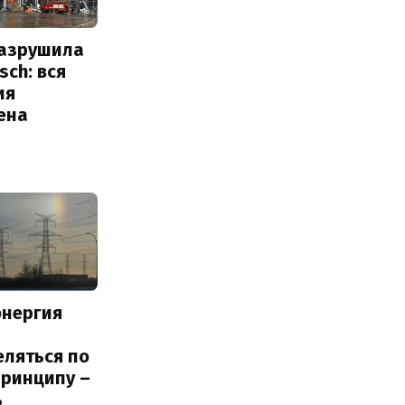
разрушила
sch: вся
ия
ена
энергия
еляться по
принципу –
ь