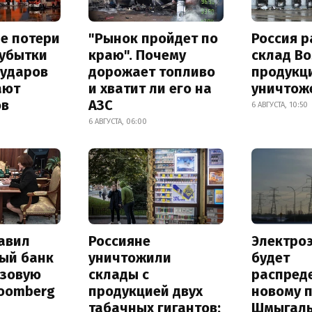
е потери
"Рынок пройдет по
Россия 
 убытки
краю". Почему
склад Bo
 ударов
дорожает топливо
продукц
ают
и хватит ли его на
уничтож
ов
АЗС
6 АВГУСТА, 10:50
6 АВГУСТА, 06:00
авил
Россияне
Электро
ый банк
уничтожили
будет
азовую
склады с
распред
loomberg
продукцией двух
новому 
табачных гигантов:
Шмыгал