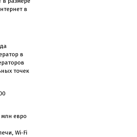
 в размере
нтернет в
нда
ератор в
ераторов
ьных точек
00
 млн евро
чи, Wi-Fi