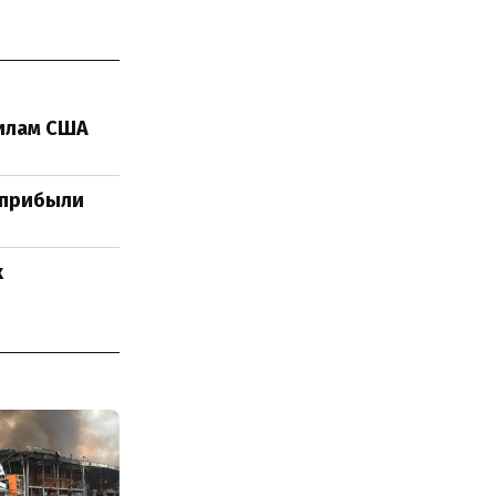
вилам США
н прибыли
х