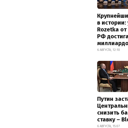
Крупнейши
в истории:
Rozetka от
РФ достиг
миллиард
6 АВГУСТА, 12:10
Путин заст
Центральн
снизить б
ставку – B
6 АВГУСТА, 15:07