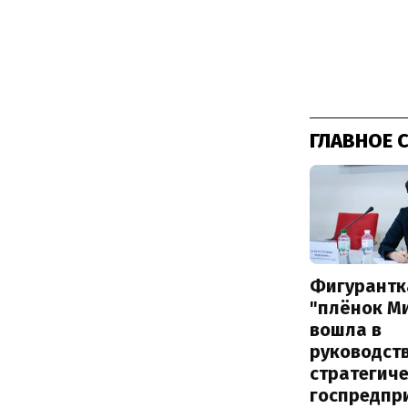
ГЛАВНОЕ 
Фигурантк
"плёнок М
вошла в
руководст
стратегич
госпредпр