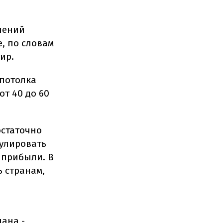
лений
, по словам
тир.
 потолка
т 40 до 60
остаточно
мулировать
 прибыли. В
ь странам,
ана -