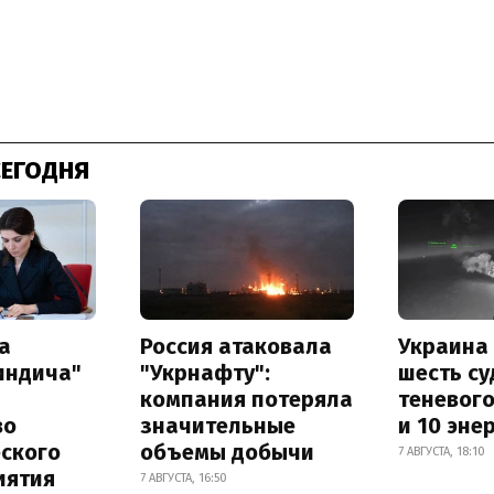
СЕГОДНЯ
а
Россия атаковала
Украина
индича"
"Укрнафту":
шесть су
компания потеряла
теневог
во
значительные
и 10 эне
еского
объемы добычи
7 АВГУСТА, 18:10
иятия
7 АВГУСТА, 16:50