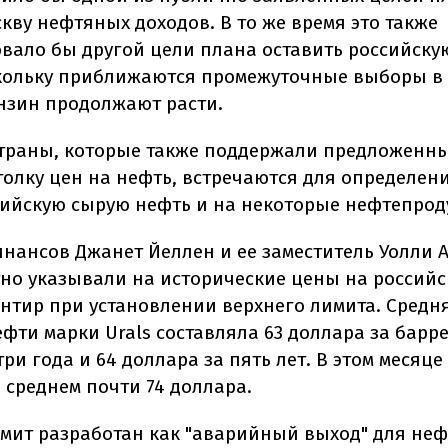
кву нефтяных доходов. В то же время это также
овало бы другой цели плана оставить российску
кольку приближаются промежуточные выборы в
нзин продолжают расти.
страны, которые также поддержали предложенн
толку цен на нефть, встречаются для определен
сийскую сырую нефть и на некоторые нефтепрод
нансов Джанет Йеллен и ее заместитель Уолли 
но указывали на исторические цены на россий
ентир при установлении верхнего лимита. Средн
фти марки Urals составляла 63 доллара за барре
ри года и 64 доллара за пять лет. В этом месяце
 среднем почти 74 доллара.
мит разработан как "аварийный выход" для неф