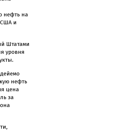
ю нефть на
 США и
ый Штатами
ия уровня
укты.
Адейемо
скую нефть
яя цена
ль за
 она
ти,