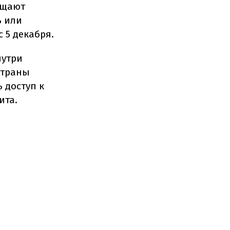
ещают
ь или
 5 декабря.
нутри
страны
 доступ к
ита.