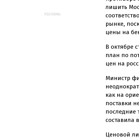
лишить Мос
соответств
РЕКЛАМА:
рынке, пос
цены на бе
В октябре 
план по по
цен на рос
Министр фи
неоднократ
как на ори
поставки не
последние т
составила в
Ценовой ли