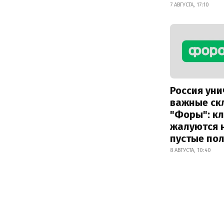
7 АВГУСТА, 17:10
Россия ун
важные ск
"Форы": к
жалуются 
пустые по
8 АВГУСТА, 10:40