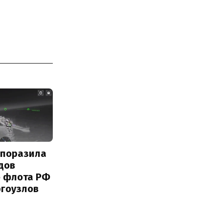
 поразила
дов
о флота РФ
ргоузлов