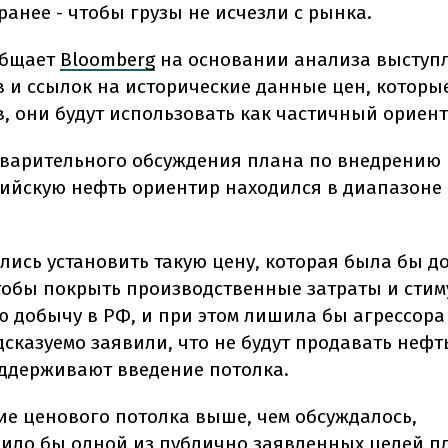
анее - чтобы грузы не исчезли с рынка.
общает
Bloomberg
на основании анализа выступ
 и ссылок на исторические данные цен, которые
, они будут использовать как частичный ориен
дварительного обсуждения плана по внедрению
сийскую нефть ориентир находился в диапазоне о
лись установить такую цену, которая была бы д
тобы покрыть производственные затраты и сти
 добычу в РФ, и при этом лишила бы агрессора
сказуемо заявили, что не будут продавать нефт
ддерживают введение потолка.
ие ценового потолка выше, чем обсуждалось,
ило бы одной из публично заявленных целей пл