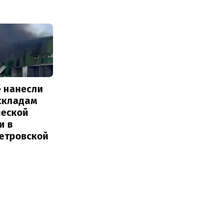
е нанесли
 складам
ческой
и в
етровской