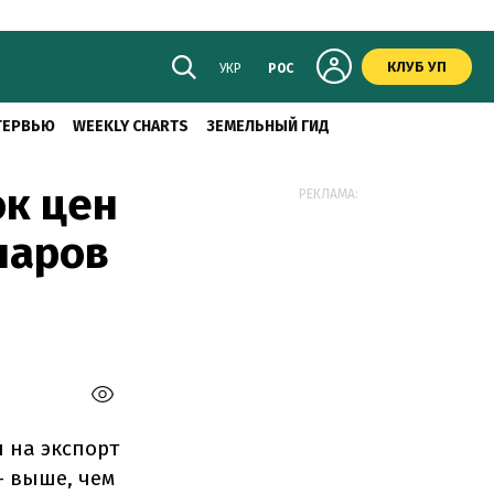
КЛУБ УП
УКР
РОС
ТЕРВЬЮ
WEEKLY CHARTS
ЗЕМЕЛЬНЫЙ ГИД
ок цен
РЕКЛАМА:
ларов
 на экспорт
- выше, чем