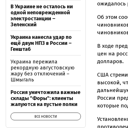
ожидалось р
В Украине не осталось ни
одной неповрежденной
Об этом со
электростанции –
Зеленский
чиновников
чиновников
Украина нанесла удар по
ещё двум НПЗ в России –
В ходе пре
Генштаб
цен на рос
долларов.
Украина пережила
рекордную августовскую
жару без отключений –
США стреми
Шмыгаль
высокой, ч
дальнейшую
Россия уничтожила важные
России пред
склады "Форы": клиенты
жалуются на пустые полки
которые по
ВСЕ НОВОСТИ
Установлен
противореч