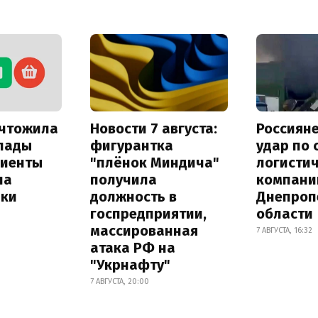
ичтожила
Новости 7 августа:
Россиян
лады
фигурантка
удар по
лиенты
"плёнок Миндича"
логисти
на
получила
компани
лки
должность в
Днепроп
госпредприятии,
области
массированная
7 АВГУСТА, 16:32
атака РФ на
"Укрнафту"
7 АВГУСТА, 20:00