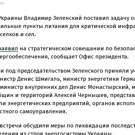
ОГО
Украины Владимир Зеленский поставил задачу 
бильные пункты питания для критической инфр
селков и сел.
заявил
на стратегическом совещании по безопа
нергообеспечения, сообщает Офис президента.
и под председательством Зеленского приняли у
нистр Денис Шмигаль, министр энергетики Герм
 министр внутренних дел Денис Монастырский, 
бщин и территорий Алексей Чернышев, представ
ли энергетических предприятий, органов испол
естного самоуправления.
 встречи обсудили меры по ликвидации последс
едения из строя энергосистемы Украины.