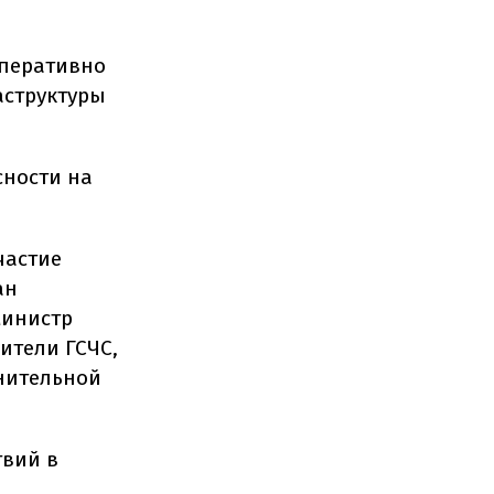
оперативно
аструктуры
сности на
частие
ан
министр
ители ГСЧС,
нительной
твий в