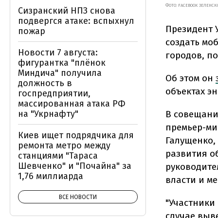
ФОТО: FACEBOOK ЗЕЛЕНСК
Сизранский НПЗ снова
подвергся атаке: вспыхнул
Президент 
пожар
создать мо
Новости 7 августа:
городов, по
фигурантка "плёнок
Миндича" получила
Об этом он
должность в
объектах э
госпредприятии,
массированная атака РФ
В совещани
на "Укрнафту"
премьер-ми
Киев ищет подрядчика для
Галущенко,
ремонта метро между
развития о
станциями "Тараса
Шевченко" и "Почайна" за
руководите
1,76 миллиарда
власти и м
ВСЕ НОВОСТИ
"Участники
случае выв