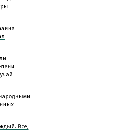
уры
раина
ал
ели
епени
лучай
ународными
енных
ждый. Все,