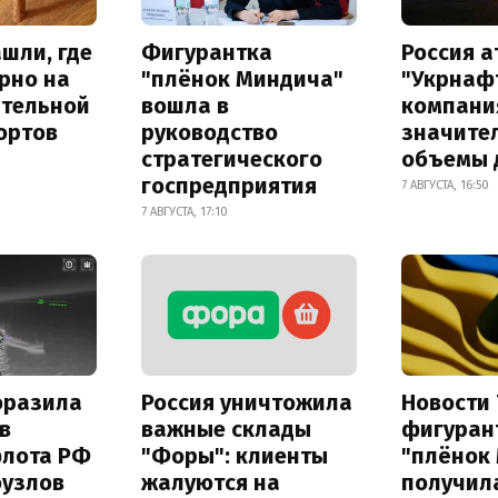
шли, где
Фигурантка
Россия 
рно на
"плёнок Миндича"
"Укрнафт
ительной
вошла в
компани
ортов
руководство
значите
стратегического
объемы 
госпредприятия
7 АВГУСТА, 16:50
7 АВГУСТА, 17:10
оразила
Россия уничтожила
Новости 
в
важные склады
фигуран
флота РФ
"Форы": клиенты
"плёнок
оузлов
жалуются на
получил