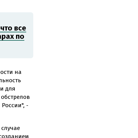
что все
арах по
ости на
льность
ги для
 обстрелов
России", -
 случае
 созданием