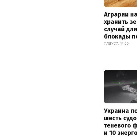
Аграрии на
хранить зе
случай дл
блокады п
7 АВГУСТА, 14:00
Украина п
шесть судо
теневого 
и 10 энерг