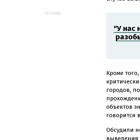
РЕКЛАМА:
"У нас
разобь
Кроме того
критически
городов, п
прохождени
объектов эн
говорится 
Обсудили н
выведения 