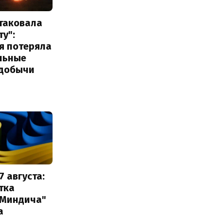
атаковала
у":
я потеряла
льные
добычи
7 августа:
тка
 Миндича"
а