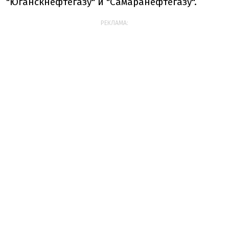
"Юганскнефтегазу" и "Самаранефтегазу".
РЕКЛАМА: