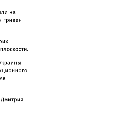
или на
н гривен
оих
плоскости.
 Украины
нкционного
ме
е Дмитрия