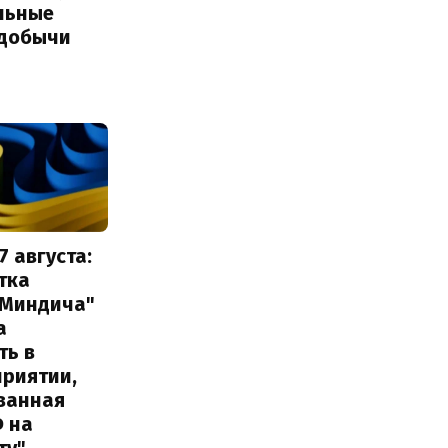
льные
добычи
7 августа:
тка
 Миндича"
а
ть в
приятии,
ванная
Ф на
ту"