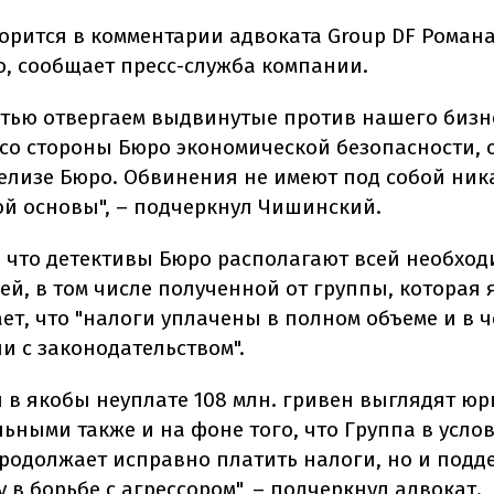
ворится в комментарии адвоката Group DF Роман
, сообщает пресс-служба компании.
тью отвергаем выдвинутые против нашего бизн
со стороны Бюро экономической безопасности,
релизе Бюро. Обвинения не имеют под собой ник
й основы", –
подчеркнул Чишинский.
, что детективы Бюро располагают всей необхо
й, в том числе полученной от группы, которая
ет, что "налоги уплачены в полном объеме и в 
и с законодательством".
 в якобы неуплате 108 млн. гривен выглядят ю
льными также и на фоне того, что Группа в усло
продолжает исправно платить налоги, но и под
 в борьбе с агрессором", –
подчеркнул адвокат.