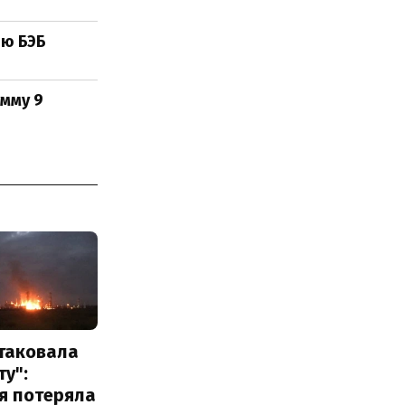
ию БЭБ
умму 9
атаковала
у":
я потеряла