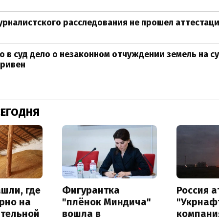
рналистского расследования не прошел аттестац
о в суд дело о незаконном отчуждении земель на с
гривен
СЕГОДНЯ
шли, где
Фигурантка
Россия 
рно на
"плёнок Миндича"
"Укрнафт
ительной
вошла в
компани