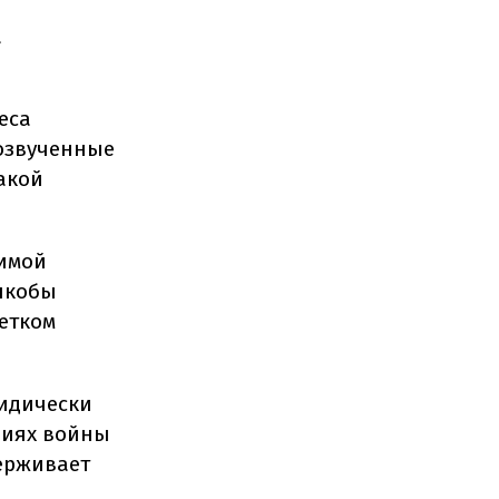
а
еса
 озвученные
акой
димой
 якобы
четком
ридически
виях войны
держивает