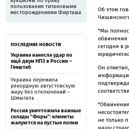
аукционы по праву
пользования титановыми
Об этом го
месторождениями Фирташа
Чишинского
"Мы полнос
обвинения 
ПОСЛЕДНИЕ НОВОСТИ
сегодня в 
юридическо
Украина нанесла удар по
ещё двум НПЗ в России –
Генштаб
Он отметил
информацие
Украина пережила
подтвержда
рекордную августовскую
соответстви
жару без отключений –
Шмыгаль
"Обвинения
Россия уничтожила важные
несостояте
склады "Форы": клиенты
не только 
жалуются на пустые полки
нашу страну