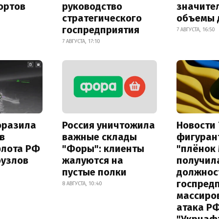
ортов
руководство
значите
стратегического
объемы 
госпредприятия
7 АВГУСТА, 16:50
7 АВГУСТА, 17:10
оразила
Россия уничтожила
Новости 
в
важные склады
фигуран
флота РФ
"Форы": клиенты
"плёнок
оузлов
жалуются на
получил
пустые полки
должнос
госпред
8 АВГУСТА, 10:40
массиро
атака Р
"Укрнаф