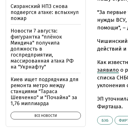
Сизранский НПЗ снова
"За первые
подвергся атаке: вспыхнул
пожар
нужды ВСУ,
помощи", – 
Новости 7 августа:
фигурантка "плёнок
Чишинский 
Миндича" получила
действий и
должность в
госпредприятии,
массированная атака РФ
Как извест
на "Укрнафту"
заявило
о р
списка СНБ
Киев ищет подрядчика для
уклонения о
ремонта метро между
станциями "Тараса
Шевченко" и "Почайна" за
ЭП уточнила
1,76 миллиарда
Фирташа.
ВСЕ НОВОСТИ
БЭБ
ФИР