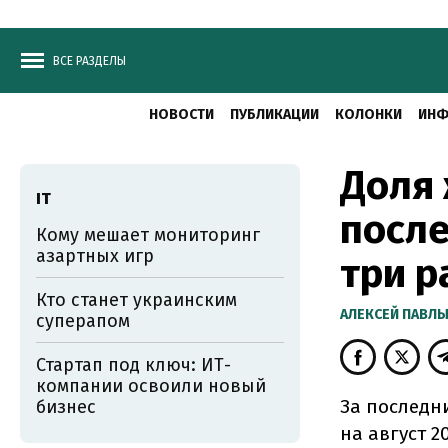
ВСЕ РАЗДЕЛЫ
НОВОСТИ
ПУБЛИКАЦИИ
КОЛОНКИ
ИНФ
Доля 
ІТ
после
Кому мешает мониторинг
азартных игр
три р
Кто станет украинским
АЛЕКСЕЙ ПАВЛ
суперапом
Стартап под ключ: ИТ-
компании освоили новый
За последни
бизнес
на август 2