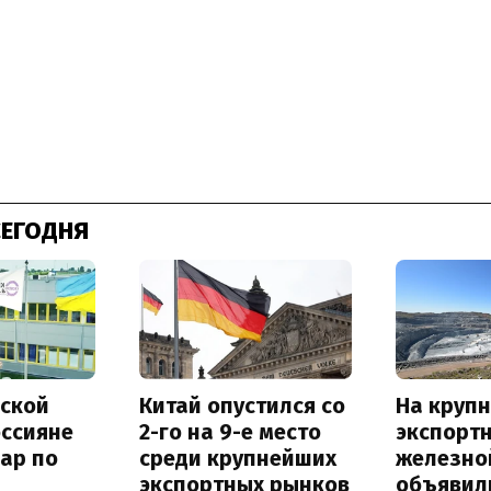
СЕГОДНЯ
ской
Китай опустился со
На круп
оссияне
2-го на 9-е место
экспорт
ар по
среди крупнейших
железно
экспортных рынков
объявил