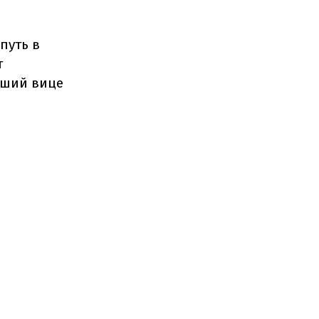
путь в
т
дший вице