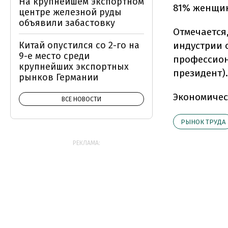
На крупнейшем экспортном
81% женщин
центре железной руды
объявили забастовку
Отмечается
Китай опустился со 2-го на
индустрии с
9-е место среди
профессион
крупнейших экспортных
президент).
рынков Германии
Экономичес
ВСЕ НОВОСТИ
РЫНОК ТРУДА
РЕКЛАМА: