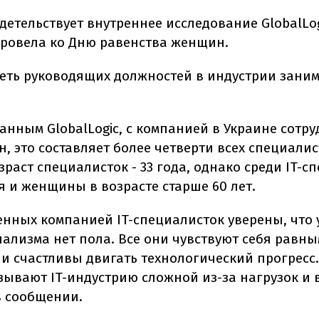
детельствует внутреннее исследование GlobalLog
ровела ко Дню равенства женщин.
реть руководящих должностей в индустрии зани
анным GlobalLogic, с компанией в Украине сотр
, это составляет более четверти всех специалис
раст специалисток - 33 года, однако среди IT-с
я и женщины в возрасте старше 60 лет.
нных компанией IT-специалисток уверены, что 
ализма нет пола. Все они чувствуют себя равны
и счастливы двигать технологический прогресс.
ывают IT-индустрию сложной из-за нагрузок и в
в сообщении.