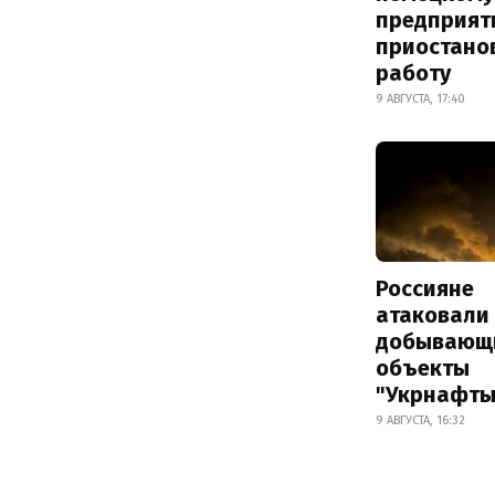
предприят
приостано
работу
9 АВГУСТА, 17:40
Россияне
атаковали
добывающ
объекты
"Укрнафты
9 АВГУСТА, 16:32