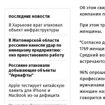
Об этом сви
компания п
ПОСЛЕДНИЕ НОВОСТИ
При этом т
В Харькове враг атаковал
объект инфраструктуры
женщины.
В Житомирской области
"Согласно д
россияне нанесли удар по
1769 женщин
немецкому предприятию:
Средний воз
оно приостановило работу
встречаютс
Россияне атаковали
добывающие объекты
96% опроше
"Укрнафты"
профессион
мужчинами 
Apple тестирует китайскую
память для iPhone и
женщин наз
MacBook из-за дефицита
говорится 