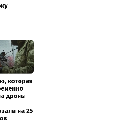
вку
ю, которая
ременно
ла дроны
вали на 25
ов