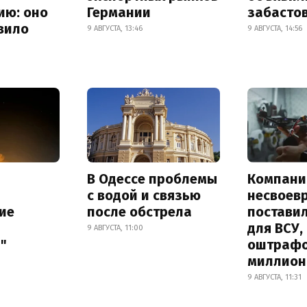
ию: оно
Германии
забасто
вило
9 АВГУСТА, 13:46
9 АВГУСТА, 14:56
В Одессе проблемы
Компани
с водой и связью
несвоев
ие
после обстрела
постави
для ВСУ,
9 АВГУСТА, 11:00
"
оштрафо
миллион
9 АВГУСТА, 11:31