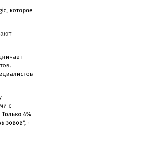
ic, которое
мают
удничает
тов.
пециалистов
у
ми с
 Только 4%
ызовов", -