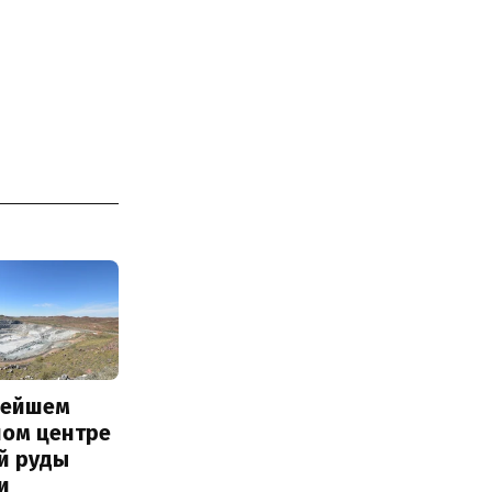
нейшем
ном центре
й руды
и