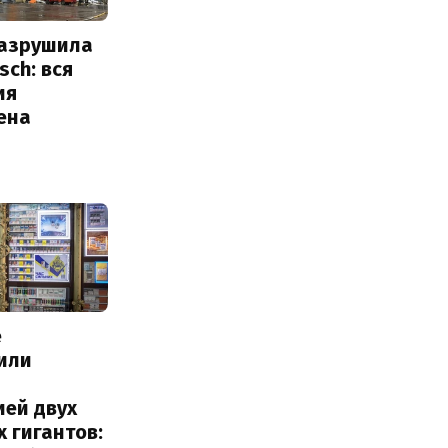
разрушила
sch: вся
ия
ена
е
или
с
ией двух
 гигантов: