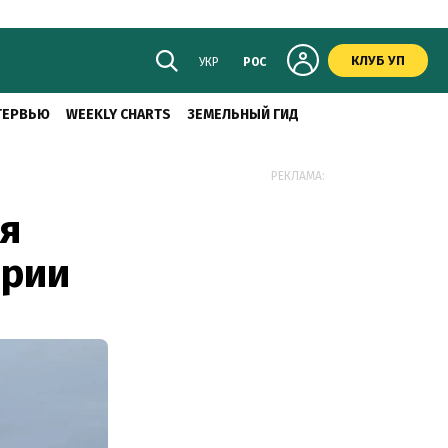
КЛУБ УП
УКР
РОС
ТЕРВЬЮ
WEEKLY CHARTS
ЗЕМЕЛЬНЫЙ ГИД
РЕКЛАМА:
ся
ирии