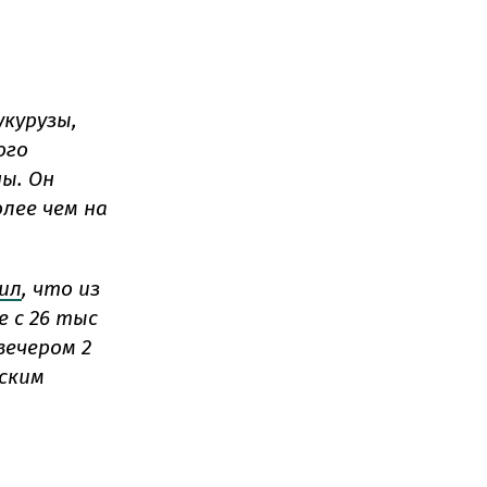
курузы,
ого
ы. Он
лее чем на
ил
, что из
 с 26 тыс
вечером 2
ским