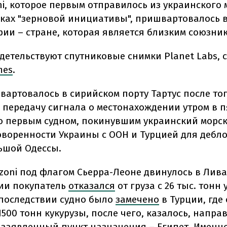
ni, которое первым отправилось из украинского 
мках "зерновой инициативы", пришвартовалось в
рии – стране, которая является близким союзни
идетельствуют спутниковые снимки Planet Labs, 
mes
.
артовалось в сирийском порту Тартус после тог
 передачу сигнала о местонахождении утром в п
ло первым судном, покинувшим украинский морск
оворенности Украины с ООН и Турцией для дебл
ьшой Одессы.
zoni под флагом Сьерра-Леоне двинулось в Лива
ии покупатель
отказался
от груза с 26 тыс. тонн
Впоследствии судно было
замечено
в Турции, где
500 тонн кукурузы, после чего, казалось, напра
заявленный пункт назначения – Египет. Именно