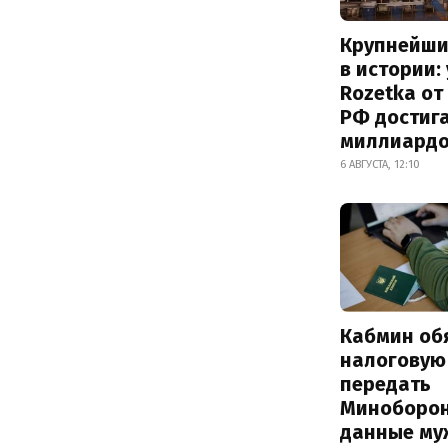
Крупнейши
в истории:
Rozetka от
РФ достиг
миллиард
6 АВГУСТА, 12:10
Кабмин об
налоговую
передать
Миноборо
данные му