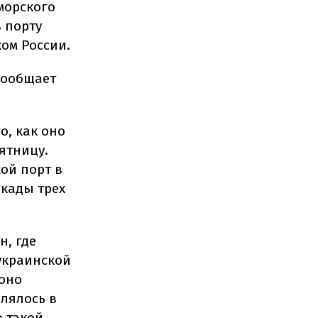
морского
 порту
ком России.
сообщает
о, как оно
ятницу.
ой порт в
окады трех
н, где
 украинской
 оно
влялось в
 такой