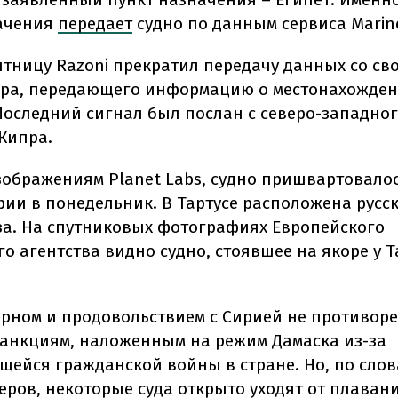
начения
передает
судно по данным сервиса Marine 
ятницу Razoni прекратил передачу данных со св
ра, передающего информацию о местонахожден
Последний сигнал был послан с северо-западно
Кипра.
зображениям Planet Labs, судно пришвартовалос
ирии в понедельник. В Тартусе расположена русс
за. На спутниковых фотографиях Европейского
о агентства видно судно, стоявшее на якоре у Т
ерном и продовольствием с Сирией не противор
анкциям, наложенным на режим Дамаска из-за
ейся гражданской войны в стране. Но, по сло
еров, некоторые суда открыто уходят от плавани