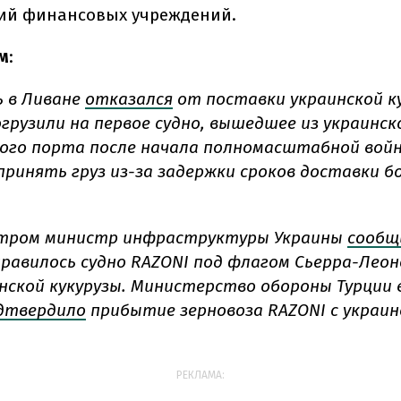
вий финансовых учреждений.
м
:
 в Ливане
отказался
от поставки украинской ку
грузили на первое судно, вышедшее из украинск
ого порта после начала полномасштабной войн
принять груз из-за задержки сроков доставки бо
утром министр инфраструктуры Украины
сообщ
равилось судно RAZONI под флагом Сьерра-Леоне
нской кукурузы. Министерство обороны Турции 
дтвердило
прибытие зерновоза RAZONI с украин
РЕКЛАМА: