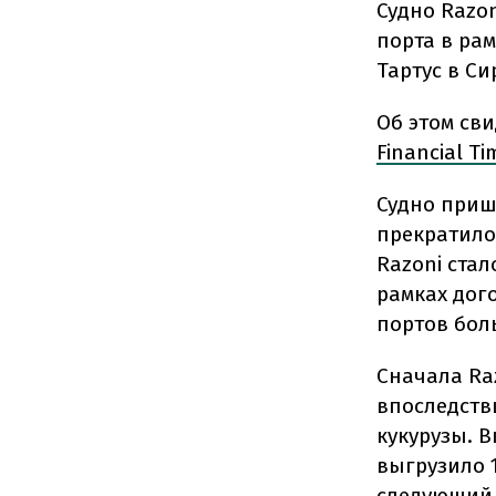
Судно Razo
порта в ра
Тартус в Си
Об этом св
Financial Ti
Судно пришв
прекратило
Razoni ста
рамках дог
портов бол
Сначала Ra
впоследств
кукурузы. 
выгрузило 1
следующий 