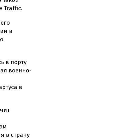
Traffic.
оего
ии и
го
ь в порту
кая военно-
артуса в
ечит
вам
я в страну