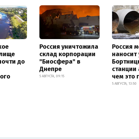
кое
Россия уничтожила
Россия 
лище
склад корпорации
наносит
почти до
"Биосфера" в
Бортниц
Днепре
станции 
ного
чем это 
5 АВГУСТА, 09:15
5 АВГУСТА, 13:50