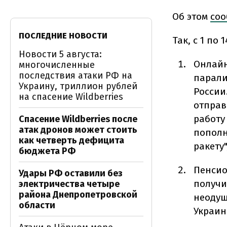
Об этом
соо
ПОСЛЕДНИЕ НОВОСТИ
Так, с 1 по
Новости 5 августа:
Онлайн
многочисленные
последствия атаки РФ на
парали
Украину, триллион рублей
России
на спасение Wildberries
отправ
работу
Спасение Wildberries после
атак дронов может стоить
пополн
как четверть дефицита
ракету"
бюджета РФ
Пенсио
Удары РФ оставили без
получи
электричества четыре
района Днепропетровской
неодуш
области
Украин