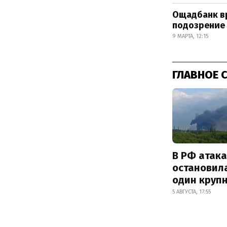
Ощадбанк вр
подозрение 
9 МАРТА, 12:15
ГЛАВНОЕ 
В РФ атак
остановил
один круп
5 АВГУСТА, 17:55