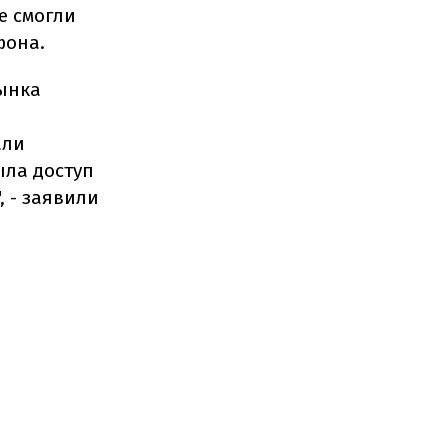
е смогли
фона.
ынка
я
али
ыла доступ
 - заявили