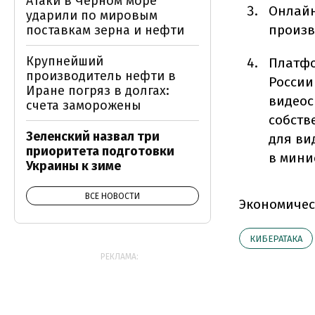
Атаки в Чёрном море
Онлайн
ударили по мировым
произв
поставкам зерна и нефти
Крупнейший
Платфо
производитель нефти в
России
Иране погряз в долгах:
видеос
счета заморожены
собств
Зеленский назвал три
для ви
приоритета подготовки
в мини
Украины к зиме
ВСЕ НОВОСТИ
Экономичес
КИБЕРАТАКА
РЕКЛАМА: