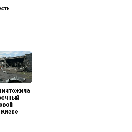
есть
уничтожила
вочный
Новой
 Киеве