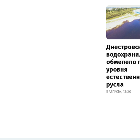
Днестровс
водохрани
обмелело 
уровня
естествен
русла
5 АВГУСТА, 13:20