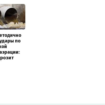
методично
 удары по
кой
аэрации:
грозит