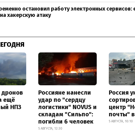
еменно остановил работу электронных сервисов: 
на хакерскую атаку
СЕГОДНЯ
а дронов
Россияне нанесли
Россия 
а ещё
удар по "сердцу
сортиро
ный НПЗ
логистики" NOVUS и
центр "
складам "Сильпо":
почты" в
погибли 6 человек
5 АВГУСТА, 10:10
5 АВГУСТА, 12:30