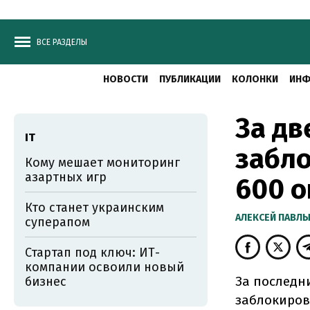
ВСЕ РАЗДЕЛЫ
НОВОСТИ
ПУБЛИКАЦИИ
КОЛОНКИ
ИНФ
За дв
ІТ
забло
Кому мешает мониторинг
азартных игр
600 о
Кто станет украинским
АЛЕКСЕЙ ПАВЛ
суперапом
Стартап под ключ: ИТ-
компании освоили новый
За последни
бизнес
заблокиров