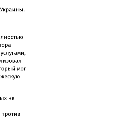
Украины.
олностью
тора
услугами,
ализовал
оторый мог
ажескую
ых не
 против