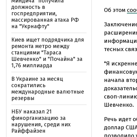
Миндича" получила
должность в
Об этом
соо
госпредприятии,
массированная атака РФ
Заключение
на "Укрнафту"
расширения
Киев ищет подрядчика для
информацие
ремонта метро между
тесных свя
станциями "Тараса
Шевченко" и "Почайна" за
"Я искренн
1,76 миллиарда
финансовую
В Украине за месяц
начала вто
сократились
доказатель
международные валютные
своп-линию
резервы
Шевченко.
НБУ наказал 21
финорганизацию за
Речь идет 
нарушения, среди них
доллар США 
Райффайзен
позволило 