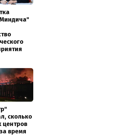
тка
 Миндича"
ство
ического
приятия
тр"
л, сколько
х центров
за время