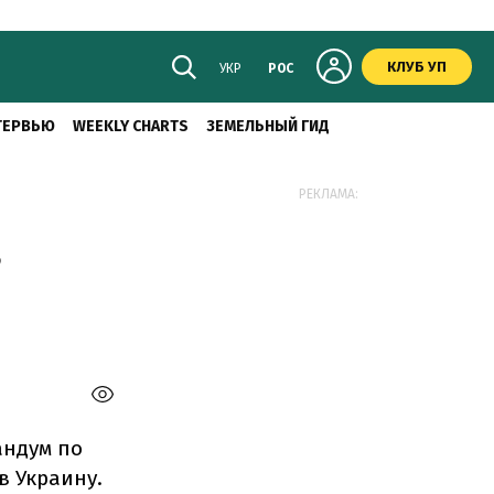
КЛУБ УП
УКР
РОС
ТЕРВЬЮ
WEEKLY CHARTS
ЗЕМЕЛЬНЫЙ ГИД
РЕКЛАМА:
в
андум по
в Украину.