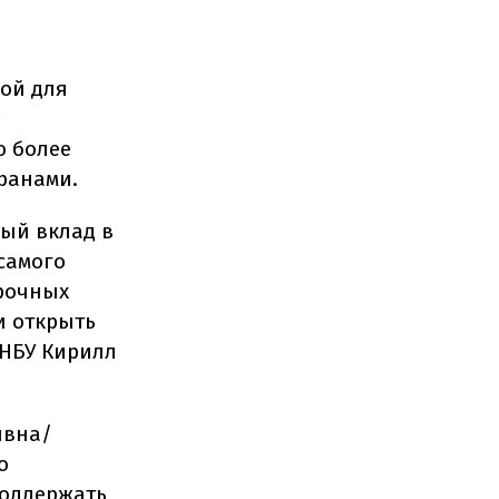
вой для
ю более
ранами.
ный вклад в
самого
орочных
и открыть
 НБУ Кирилл
ивна/
о
поддержать