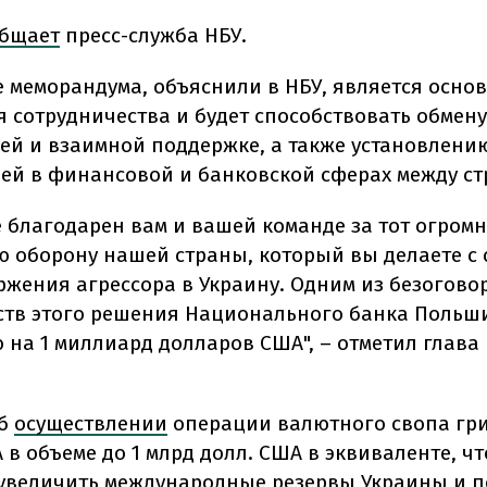
бщает
пресс-служба НБУ.
 меморандума, объяснили в НБУ, является осно
 сотрудничества и будет способствовать обмену
й и взаимной поддержке, а также установлени
зей в финансовой и банковской сферах между ст
е благодарен вам и вашей команде за тот огром
 оборону нашей страны, который вы делаете с 
ржения агрессора в Украину. Одним из безогов
ств этого решения Национального банка Польш
 на 1 миллиард долларов США", – отметил глава
об
осуществлении
операции валютного свопа гр
в объеме до 1 млрд долл. США в эквиваленте, чт
увеличить международные резервы Украины и 