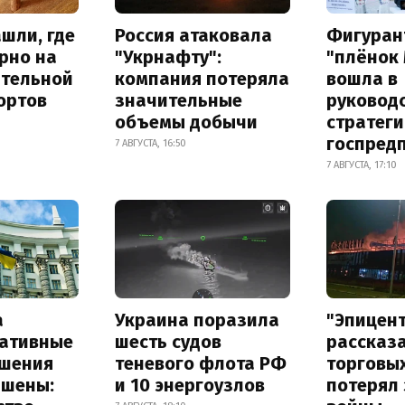
шли, где
Россия атаковала
Фигуран
рно на
"Укрнафту":
"плёнок
ительной
компания потеряла
вошла в
ортов
значительные
руковод
объемы добычи
стратег
госпред
7 АВГУСТА, 16:50
7 АВГУСТА, 17:10
а
Украина поразила
"Эпицен
ативные
шесть судов
рассказа
шения
теневого флота РФ
торговы
ышены:
и 10 энергоузлов
потерял 