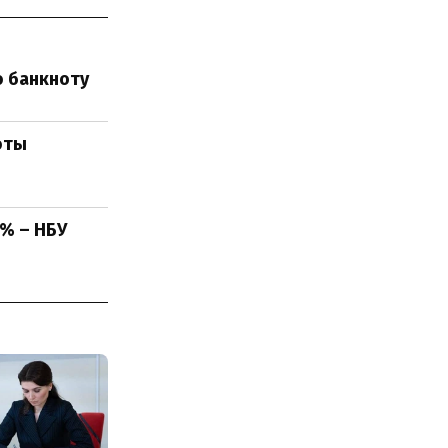
ю банкноту
юты
% – НБУ