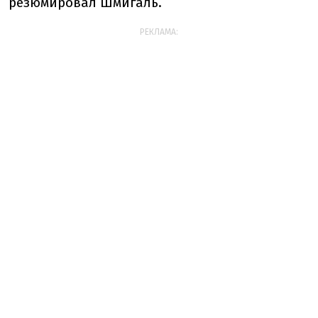
резюмировал Шмигаль.
РЕКЛАМА: