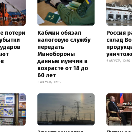
е потери
Кабмин обязал
Россия 
 убытки
налоговую службу
склад Bo
 ударов
передать
продукц
ают
Минобороны
уничтож
ов
данные мужчин в
6 АВГУСТА, 10:50
возрасте от 18 до
60 лет
6 АВГУСТА, 19:39