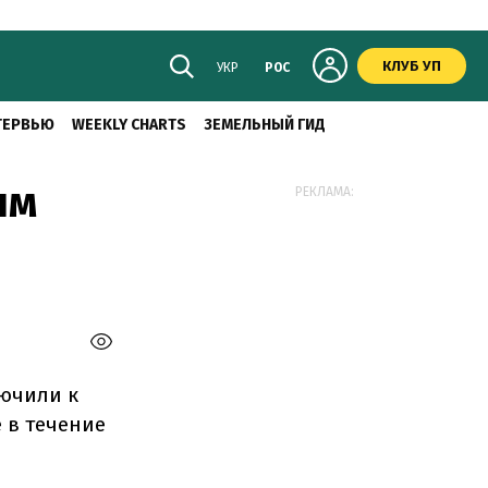
КЛУБ УП
УКР
РОС
ТЕРВЬЮ
WEEKLY CHARTS
ЗЕМЕЛЬНЫЙ ГИД
ым
РЕКЛАМА:
лючили к
 в течение