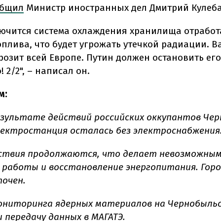
общил
Министр иностранных дел Дмитрий Кулеба
лючится система охлаждения хранилища отрабо
оплива, что будет угрожать утечкой радиации. В
розит всей Европе. Путин должен остановить его
 2/2", – написал он.
м:
результате действий российских оккупантов Че
ектростанция осталась без электроснабжения
ствия продолжаются, что делает невозможны
работы и восстановление энергопитания. Гор
очен.
ниторинга ядерных материалов на Чернобыльс
 передачу данных в МАГАТЭ.