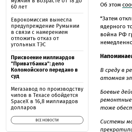
мужчин в возрасте от 18 до
Об этом
со
60 лет
"Затем отк
Еврокомиссия вынесла
предупреждение Румынии
ядерного т
в связи с намерением
война РФ г
отложить отказ от
немедленно!
угольных ТЭС
Напоминае
Присвоение миллиардов
"Приватбанка": дело
Коломойского передано в
В среду в 
суд
атомная эл
Мегазавод по производству
Боевые дей
чипов в Техасе обойдется
ремонтные 
SpaceX в 16,8 миллиардов
долларов
тоже обест
ВСЕ НОВОСТИ
Системы мо
прекратили