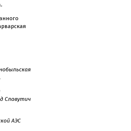
.
танного
арварская
рнобыльская
.
м
од Славутич
кой АЭС