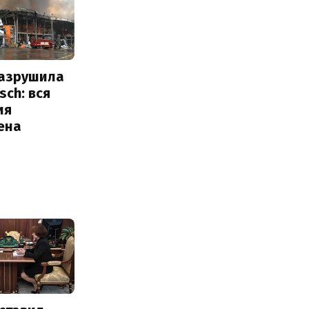
разрушила
sch: вся
ия
ена