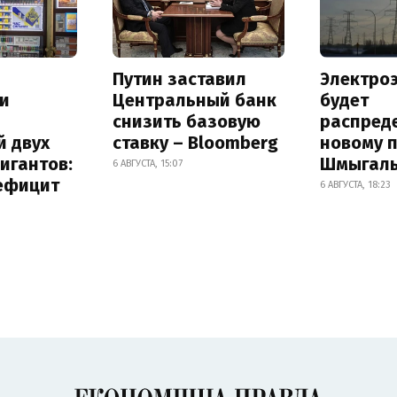
Путин заставил
Электро
и
Центральный банк
будет
снизить базовую
распред
й двух
ставку – Bloomberg
новому 
игантов:
Шмыгал
6 АВГУСТА, 15:07
дефицит
6 АВГУСТА, 18:23