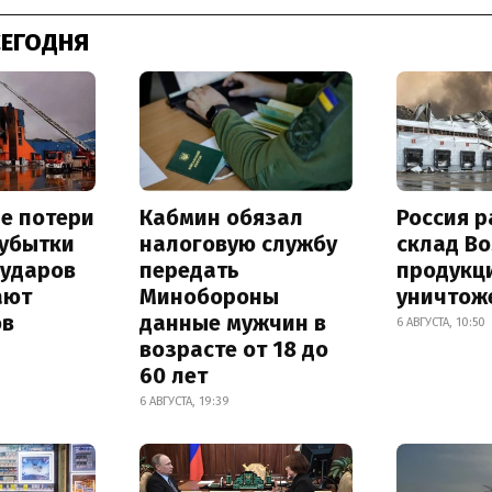
СЕГОДНЯ
е потери
Кабмин обязал
Россия 
 убытки
налоговую службу
склад Bo
 ударов
передать
продукц
ают
Минобороны
уничтож
ов
данные мужчин в
6 АВГУСТА, 10:50
возрасте от 18 до
60 лет
6 АВГУСТА, 19:39