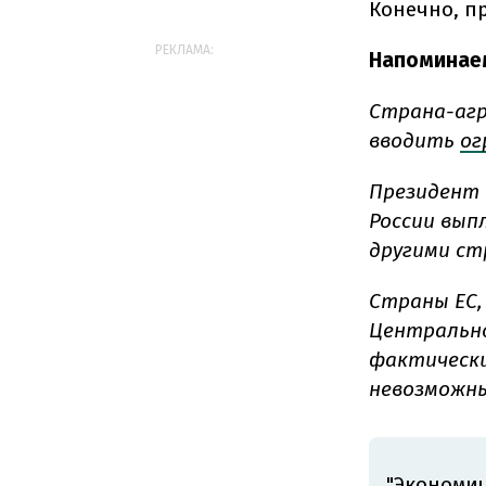
Конечно, п
РЕКЛАМА:
Напоминае
Страна-агр
вводить
ог
Президент 
России вы
другими ст
Страны ЕС,
Центрально
фактически
невозможны
"Экономич