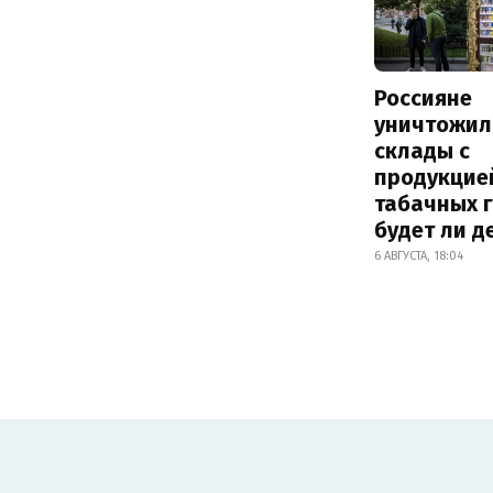
Россияне
уничтожил
склады с
продукцие
табачных г
будет ли 
6 АВГУСТА, 18:04