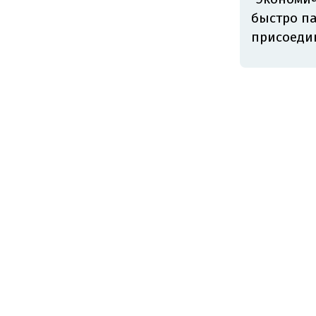
быстро п
присоедин