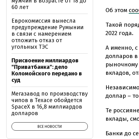
мужчин в возрасте от 18 до
60 лет
Об этом
соо
Еврокомиссия вынесла
Такой поряд
предупреждение Румынии
2022 года.
в связи с намерением
отложить отказ от
угольных ТЭС
А именно, с
долларов в
Присвоение миллиардов
рыночному 
"Приватбанка": дело
вкладов, от
Коломойского передано в
суд
Независимо
Мегазавод по производству
доллар – то
чипов в Техасе обойдется
SpaceX в 16,8 миллиардов
Те россиян
долларов
вклады, смо
ВСЕ НОВОСТИ
Банки до с