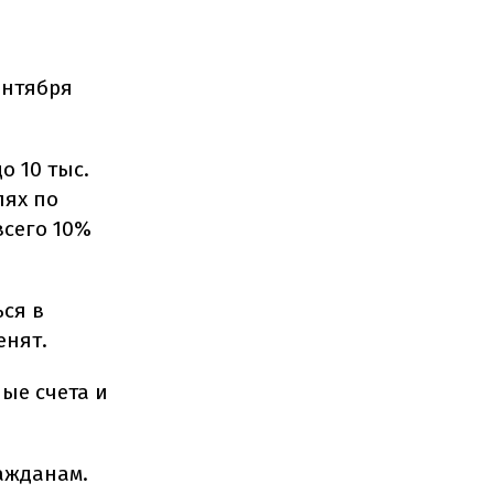
ентября
о 10 тыс.
лях по
всего 10%
ься в
енят.
ые счета и
ажданам.