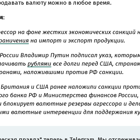
родавать валюту можно в любое время.
м
:
ессор на фоне жестких экономических санкций 
раничения
на импорт и экспорт продукции.
России Владимир Путин подписал указ, которы
плачивать
рублями
все долги перед США, странам
ранами, наложившими против РФ санкции.
 Британия и США ранее наложили санкции прот
го банка РФ и Министерства финансов России,
 блокирует валютные резервы агрессора и де
ми валютные интервенции для поддержания кур
еская правда" теперь в Telegram. Мы отслежива