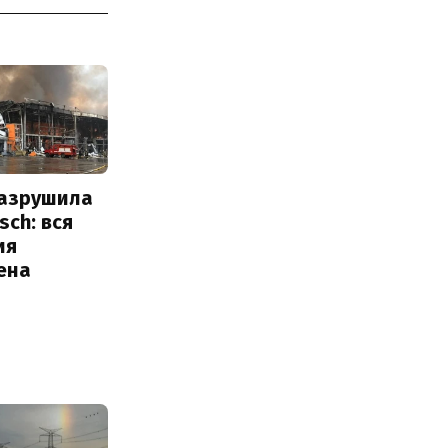
разрушила
sch: вся
ия
ена