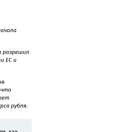
начала
м разрешил
и ЕС и
ив
 что
лает
са рубля.
ем, как