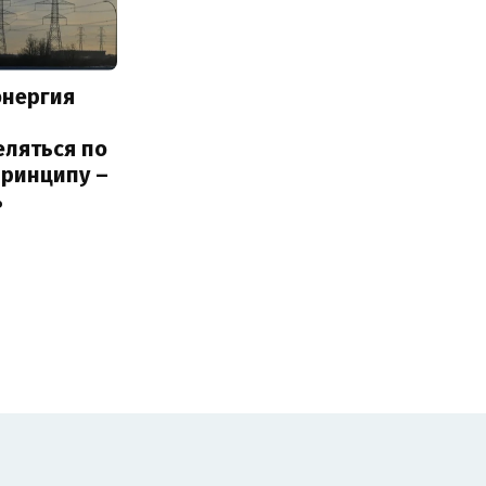
энергия
еляться по
принципу –
ь