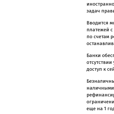
иностранно
задач прав
Вводится м
платежей с
по счетам 
останавлив
Банки обес
отсутствии
доступ к с
Безналичны
наличными 
рефинансир
ограничени
еще на 1 го