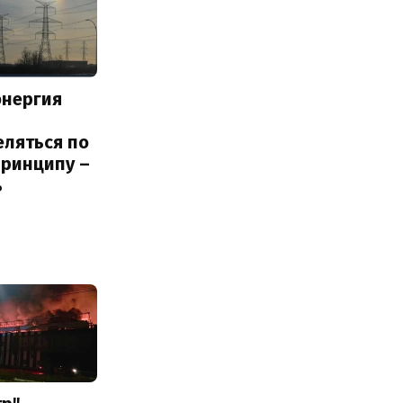
энергия
еляться по
принципу –
ь