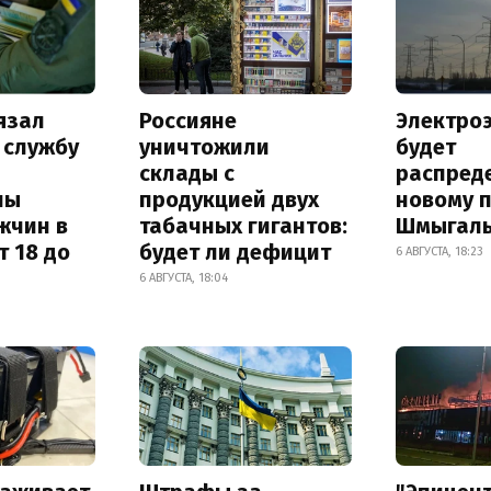
язал
Россияне
Электро
 службу
уничтожили
будет
склады с
распред
ны
продукцией двух
новому 
жчин в
табачных гигантов:
Шмыгал
т 18 до
будет ли дефицит
6 АВГУСТА, 18:23
6 АВГУСТА, 18:04