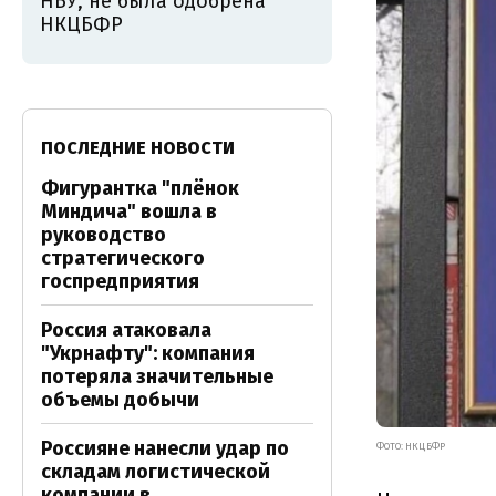
НБУ, не была одобрена
НКЦБФР
ПОСЛЕДНИЕ НОВОСТИ
Фигурантка "плёнок
Миндича" вошла в
руководство
стратегического
госпредприятия
Россия атаковала
"Укрнафту": компания
потеряла значительные
объемы добычи
Россияне нанесли удар по
ФОТО: НКЦБФР
складам логистической
компании в