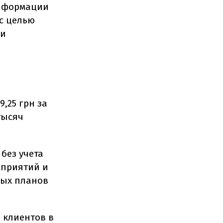
информации
с целью
 и
9,25 грн за
тысяч
без учета
дприятий и
ых планов
 клиентов в