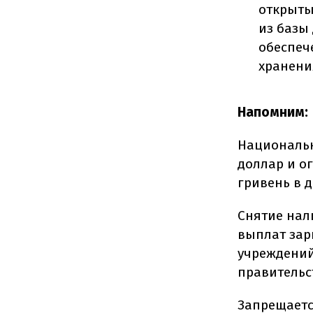
открыты
из базы
обеспеч
хранени
Напомним:
Националь
доллар и о
гривень в д
Снятие нали
выплат зар
учреждени
правительс
Запрещаетс