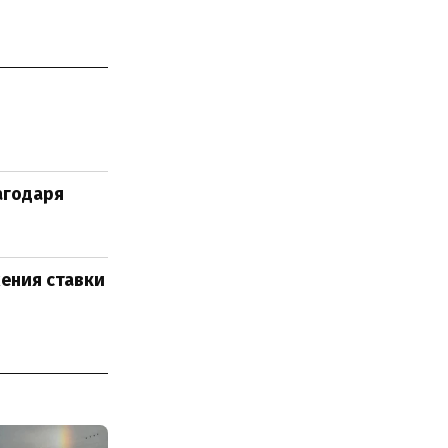
агодаря
жения ставки