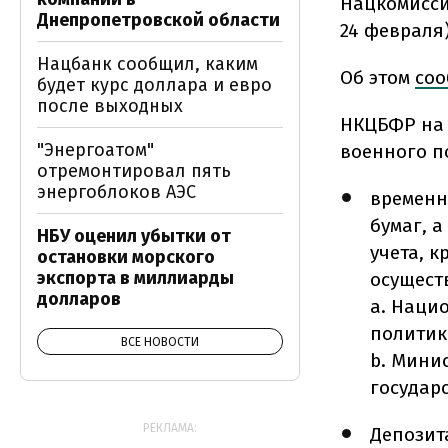
Нацкомисси
Днепропетровской области
24 февраля
Нацбанк сообщил, каким
Об этом
соо
будет курс доллара и евро
после выходных
НКЦБФР на 
"Энергоатом"
военного п
отремонтировал пять
энергоблоков АЭС
временно
бумаг, 
НБУ оценил убытки от
учета, 
остановки морского
экспорта в миллиарды
осущест
долларов
a. Наци
политик
ВСЕ НОВОСТИ
b. Мини
государ
РЕКЛАМА:
Депозит