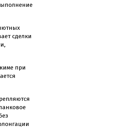
выполнение
алютных
вает сделки
и,
ежиме при
ается
крепляются
бланковое
без
ролонгации