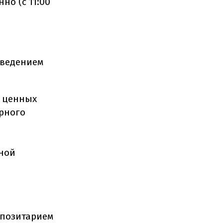
о (с 11:00
введением
х ценных
арного
ной
позитарием