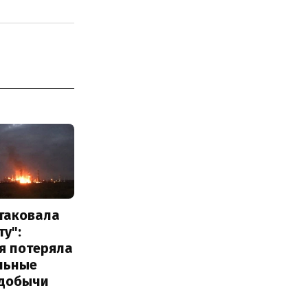
атаковала
у":
я потеряла
льные
добычи