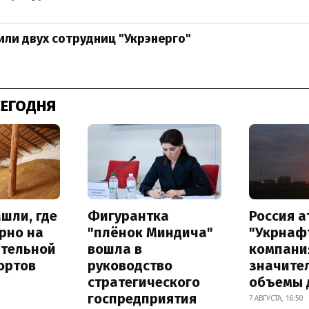
или двух сотрудниц "Укрэнерго"
СЕГОДНЯ
шли, где
Фигурантка
Россия 
рно на
"плёнок Миндича"
"Укрнафт
ительной
вошла в
компани
ортов
руководство
значите
стратегического
объемы 
госпредприятия
7 АВГУСТА, 16:50