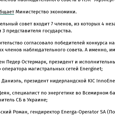
бщает
Министерство экономики.
ельный совет входит 7 членов, из которых 4 не
 3 представителя государства.
ительство согласовало победителей конкурса на
х членов наблюдательного совета. А именно, и
ен Педер Остермарк, президент и исполнительн
о оператора магистральных сетей Energinet;
 Даниэль, президент нидерландской KIC InnoEner
Деян, специалист по энергетике во Всемирном б
итель СБ в Украине;
ский Роман, гендиректор Energa-Operator SA (П