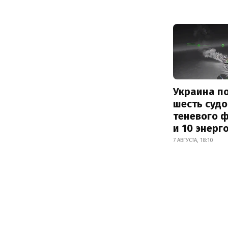
Украина п
шесть судо
теневого 
и 10 энерг
7 АВГУСТА, 18:10