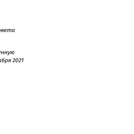
овета
енную
бря 2021