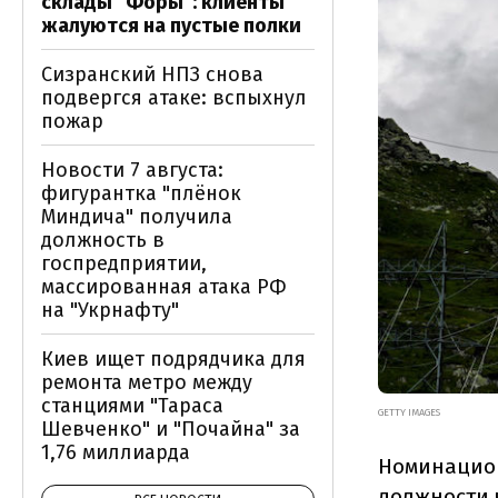
склады "Форы": клиенты
жалуются на пустые полки
Сизранский НПЗ снова
подвергся атаке: вспыхнул
пожар
Новости 7 августа:
фигурантка "плёнок
Миндича" получила
должность в
госпредприятии,
массированная атака РФ
на "Укрнафту"
Киев ищет подрядчика для
ремонта метро между
станциями "Тараса
GETTY IMAGES
Шевченко" и "Почайна" за
1,76 миллиарда
Номинацион
должности 