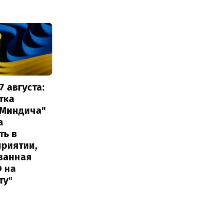
7 августа:
тка
 Миндича"
а
ть в
приятии,
ванная
Ф на
ту"