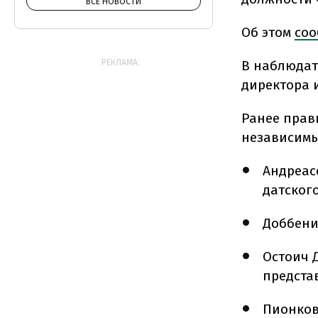
ВСЕ НОВОСТИ
Об этом
соо
В наблюдат
РЕКЛАМА:
директора и
Ранее прав
независимы
Андреас
датског
Доббени
Остоич 
представ
Пионков