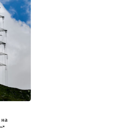
 на
".