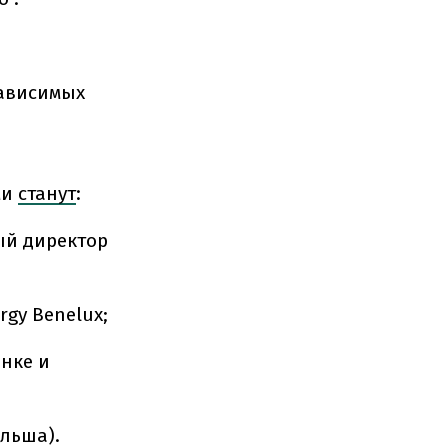
зависимых
ми
станут
:
ый директор
gy Benelux;
анке и
ольша).