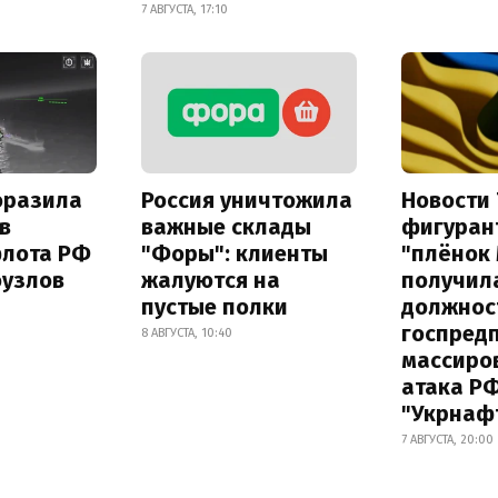
7 АВГУСТА, 17:10
оразила
Россия уничтожила
Новости 
в
важные склады
фигуран
флота РФ
"Форы": клиенты
"плёнок
оузлов
жалуются на
получил
пустые полки
должнос
госпред
8 АВГУСТА, 10:40
массиро
атака Р
"Укрнаф
7 АВГУСТА, 20:00