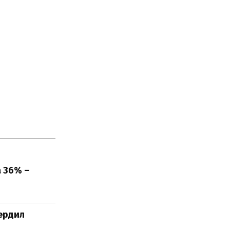
а 36% –
вердил