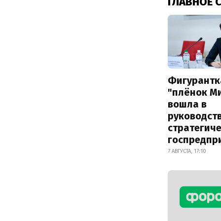
ГЛАВНОЕ 
Фигурантк
"плёнок М
вошла в
руководст
стратегич
госпредпр
7 АВГУСТА, 17:10