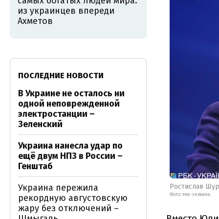
самых богатых людей мира:
из украинцев впереди
Ахметов
ПОСЛЕДНИЕ НОВОСТИ
В Украине не осталось ни
одной неповрежденной
электростанции –
Зеленский
Украина нанесла удар по
ещё двум НПЗ в России –
Генштаб
Украина пережила
Ростислав Шу
ФОТО: РБК-УКРАИНА
рекордную августовскую
жару без отключений –
Вместо Юли
Шмыгаль