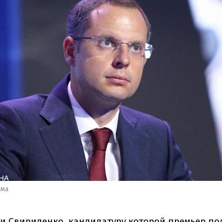
рма
и Свириденко, кандидатуру которой премьер по