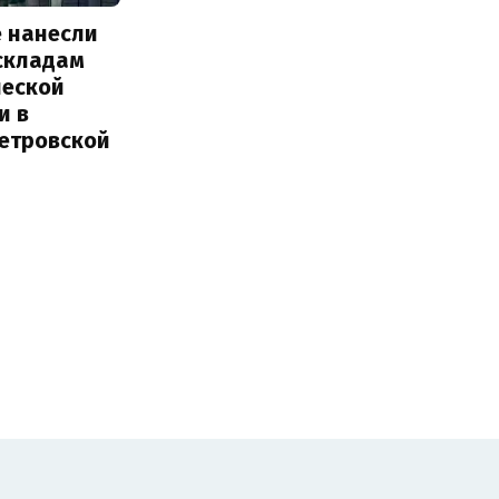
е нанесли
 складам
ческой
и в
етровской