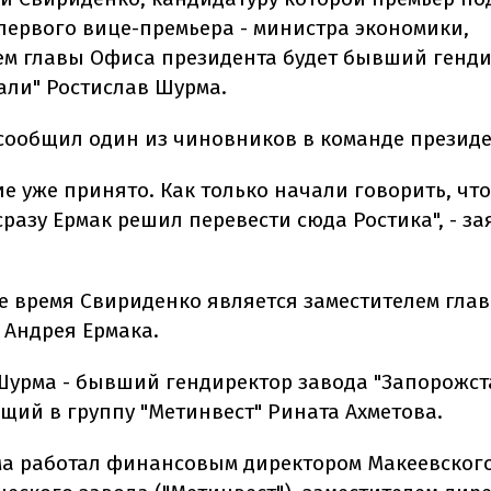
первого вице-премьера - министра экономики,
ем главы Офиса президента будет бывший генд
али" Ростислав Шурма.
 сообщил один из чиновников в команде президе
е уже принято. Как только начали говорить, чт
сразу Ермак решил перевести сюда Ростика", - з
е время Свириденко является заместителем гла
 Андрея Ермака.
Шурма - бывший гендиректор завода "Запорожстал
ящий в группу "Метинвест" Рината Ахметова.
а работал финансовым директором Макеевског