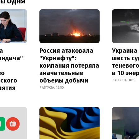
СЕГОДНЯ
а
Россия атаковала
Украина
индича"
"Укрнафту":
шесть су
компания потеряла
теневог
во
значительные
и 10 эне
еского
объемы добычи
7 АВГУСТА, 18:10
иятия
7 АВГУСТА, 16:50