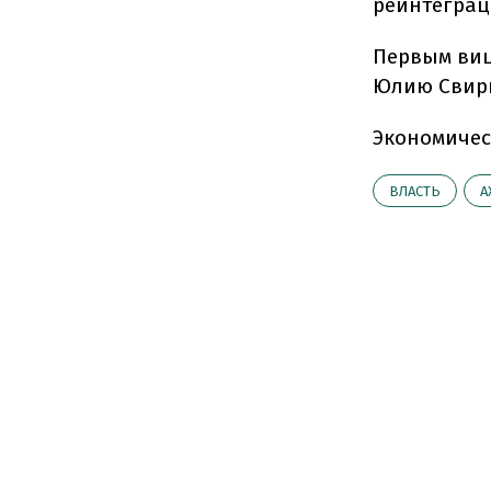
реинтеграц
Первым виц
Юлию Свир
Экономичес
ВЛАСТЬ
А