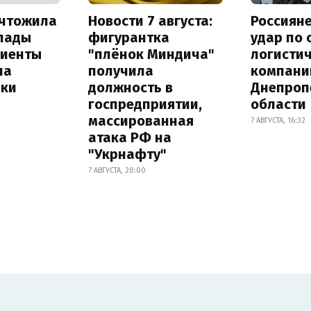
ичтожила
Новости 7 августа:
Россиян
лады
фигурантка
удар по
лиенты
"плёнок Миндича"
логисти
на
получила
компани
лки
должность в
Днепроп
госпредприятии,
области
массированная
7 АВГУСТА, 16:32
атака РФ на
"Укрнафту"
7 АВГУСТА, 20:00