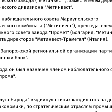
ческого завода ("Метинвест"), заместителем дир
ческого дивизиона "Метинвест".
 наблюдательного совета Мариупольского
ческого комбината ("Метинвест"), председателем
ного совета завода "Промет" (Болгария, "Метин
ета директоров "Метинвест-Траметал" (Италия).
 Запорожской региональной организации парт
нный блок".
 года он был назначен членом наблюдательного 
прома".
луга Народа" выдвинула своих кандидатов на д
экономики, по стратегическим отраслям промы