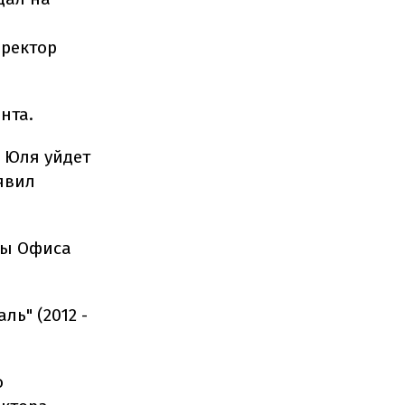
иректор
нта.
о Юля уйдет
аявил
вы Офиса
ь" (2012 -
о