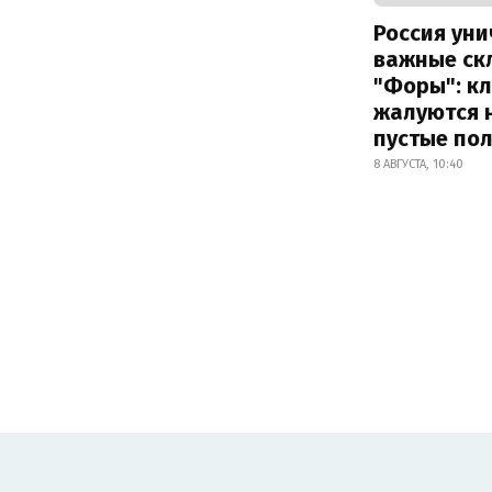
Россия ун
важные ск
"Форы": к
жалуются 
пустые по
8 АВГУСТА, 10:40