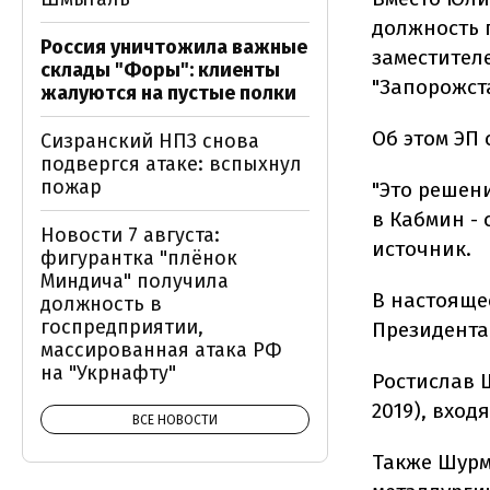
должность 
Россия уничтожила важные
заместител
склады "Форы": клиенты
"Запорожст
жалуются на пустые полки
Об этом ЭП
Сизранский НПЗ снова
подвергся атаке: вспыхнул
пожар
"Это решени
в Кабмин - 
Новости 7 августа:
источник.
фигурантка "плёнок
Миндича" получила
В настояще
должность в
госпредприятии,
Президента
массированная атака РФ
на "Укрнафту"
Ростислав 
2019), вход
ВСЕ НОВОСТИ
Также Шурм