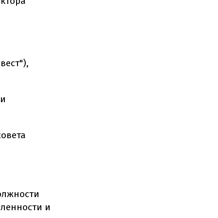
ектора
вест"),
ии
совета
олжности
шленности и