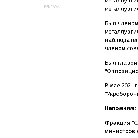
металлурги
РЕКЛАМА:
металлурги
Был членом
металлурги
наблюдатель
членом сов
Был главой
"Оппозицио
В мае 2021
"Укроборон
Напомним:
Фракция "С
министров 