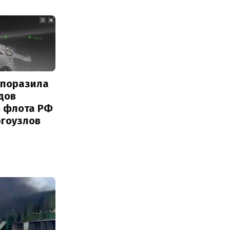
 поразила
дов
о флота РФ
ргоузлов