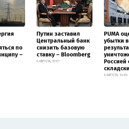
ергия
Путин заставил
PUMA оц
Центральный банк
убытки в
яться по
снизить базовую
результа
инципу –
ставку – Bloomberg
уничтож
Россией 
6 АВГУСТА, 15:07
складск
6 АВГУСТА, 14:00