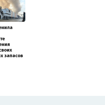
енила
те
ения
своих
их запасов