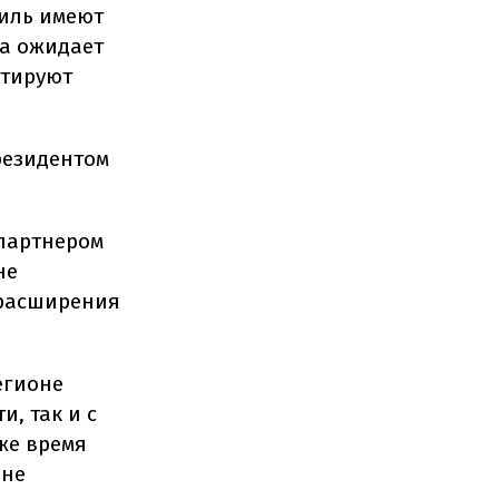
аиль имеют
на ожидает
нтируют
президентом
 партнером
не
 расширения
егионе
и, так и с
же время
 не