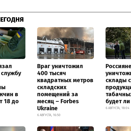
СЕГОДНЯ
язал
Враг уничтожил
Россиян
 службу
400 тысяч
уничтож
квадратных метров
склады 
ны
складских
продукц
жчин в
помещений за
табачных
т 18 до
месяц – Forbes
будет л
Ukraine
6 АВГУСТА, 18:04
6 АВГУСТА, 16:50