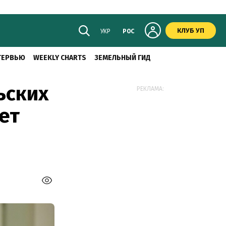
КЛУБ УП
УКР
РОС
ТЕРВЬЮ
WEEKLY CHARTS
ЗЕМЕЛЬНЫЙ ГИД
ьских
РЕКЛАМА:
ет