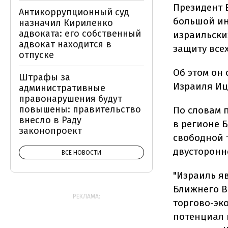
Президент 
Антикоррупционный суд
большой ин
назначил Кириленко
адвоката: его собственный
израильски
адвокат находится в
защиту все
отпуске
Об этом он 
Штрафы за
Израиля Иц
административные
правонарушения будут
повышены: правительство
По словам 
внесло в Раду
в регионе 
законопроект
свободной 
двусторонн
ВСЕ НОВОСТИ
"Израиль я
Ближнего Во
РЕКЛАМА:
торгово-эк
потенциал 