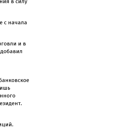
ния в силу
е с начала
рговли и в
 добавил
банковское
лишь
онного
езидент.
иций.