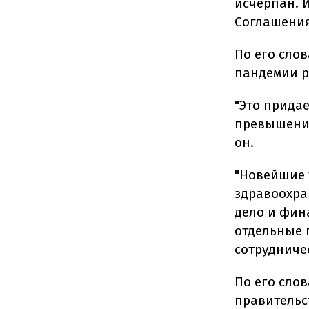
исчерпан. 
Соглашения 
По его сло
пандемии р
"Это прида
превышении
он.
"Новейшие 
здравоохра
дело и фина
отдельные 
сотрудниче
По его сло
правительс