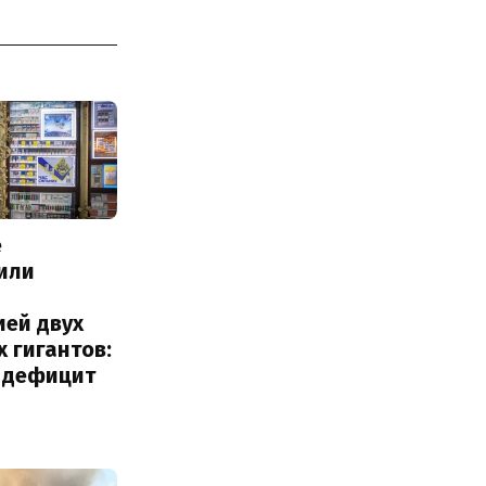
е
или
с
ией двух
 гигантов:
и дефицит