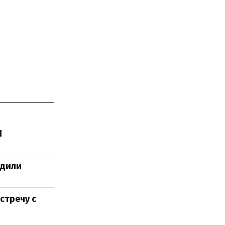
И
удили
стречу с