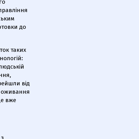
го
 правління
ським
отовки до
ток таких
нологій:
 людській
ння,
рейшли від
 споживання
це вже
 з