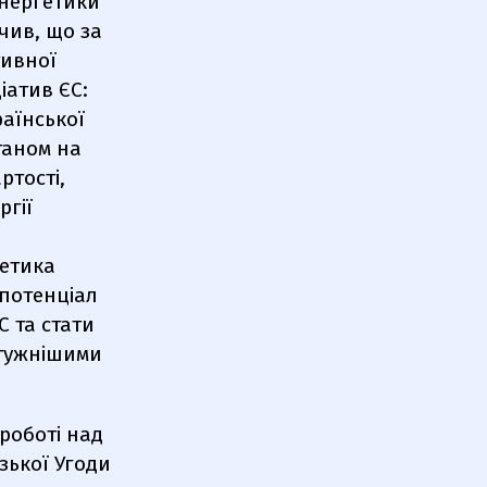
енергетики"
чив, що за
тивної
іатив ЄС:
раїнської
таном на
ртості,
гії
гетика
 потенціал
 та стати
отужнішими
роботі над
зької Угоди