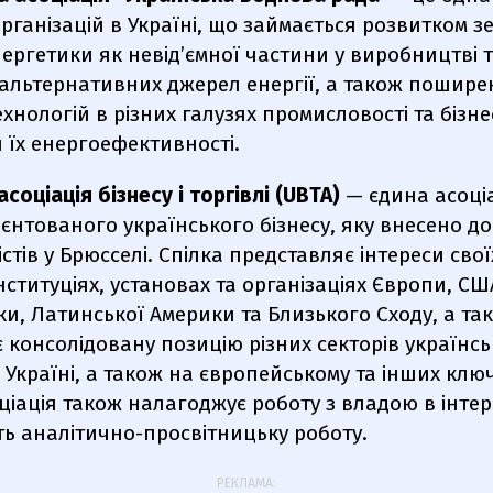
рганізацій в Україні, що займається розвитком з
ергетики як невід’ємної частини у виробництві 
 альтернативних джерел енергії, а також пошир
хнологій в різних галузях промисловості та бізне
 їх енергоефективності.
асоціація бізнесу і торгівлі (UBTA)
— єдина асоці
єнтованого українського бізнесу, яку внесено до
істів у Брюсселі. Спілка представляє інтереси свої
нституціях, установах та організаціях Європи, СШ
и, Латинської Америки та Близького Сходу, а та
 консолідовану позицію різних секторів українсь
 Україні, а також на європейському та інших клю
ціація також налагоджує роботу з владою в інтер
ть аналітично-просвітницьку роботу.
РЕКЛАМА: