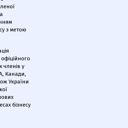
еленої
та
енням
су з метою
ація
 офіційного
х членів у
А, Канади,
кож України
кої
чових
есах бізнесу