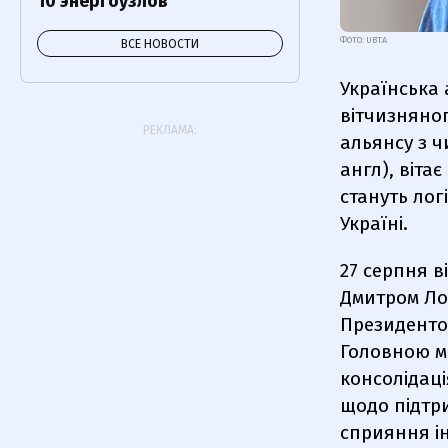
10 энергоузлов
ФОТО: UBTA
ВСЕ НОВОСТИ
Українська 
вітчизняног
РЕКЛАМА:
альянсу з ч
англ), віта
стануть ло
Україні.
27 серпня 
Дмитром Ло
Президентом
Головною ме
консолідац
щодо підтри
сприяння ін