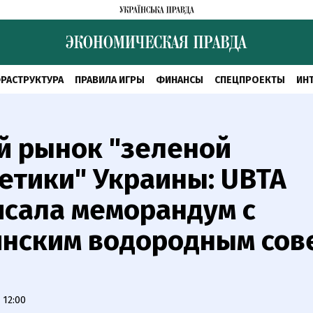
РАСТРУКТУРА
ПРАВИЛА ИГРЫ
ФИНАНСЫ
СПЕЦПРОЕКТЫ
ИН
й рынок "зеленой
етики" Украины: UBTA
сала меморандум с
инским водородным сов
 12:00