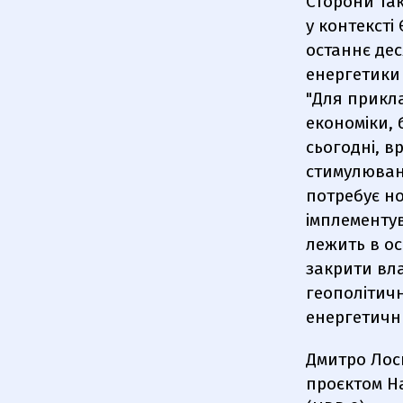
Сторони так
у контексті
останнє дес
енергетики 
"Для прикла
економіки, 
сьогодні, в
стимулюван
потребує но
імплементув
лежить в ос
закрити вла
геополітич
енергетичн
Дмитро Лось
проєктом Н