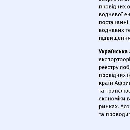
провідних о
водневої ен
постачанні
водневих те
підвищення
Українська 
експортоорі
реєстру лоб
провідних і
країн Африк
та транслює
економіки в
ринках. Асо
та проводи