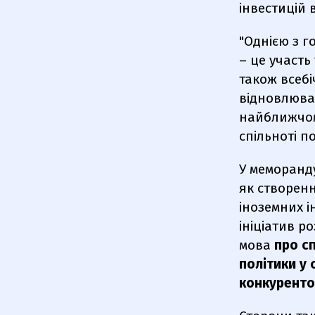
інвестицій 
"Однією з 
– це участь
також всебі
відновлювал
найближчому
спільноті п
У меморанду
як створенн
іноземних і
ініціатив р
мова
про с
політики у
конкуренто