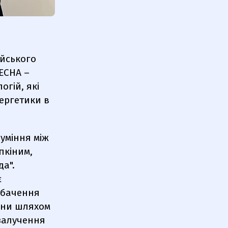
ейського
 ECHA –
огій, які
ергетики в
уміння між
пкіним,
да".
є
 бачення
аїни шляхом
 залучення