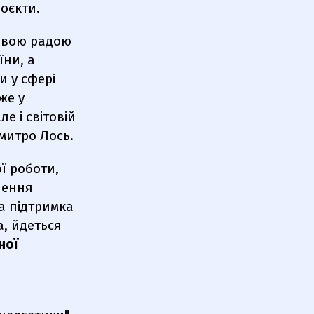
роєкти.
невою радою
їни, а
и у сфері
же у
е і світовій
Дмитро Лось.
ї роботи,
чення
а підтримка
а, йдеться
ної