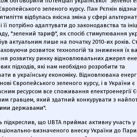
ож обговорили потенціал української "зеленої 
 Європейського зеленого курсу. Пан Рєпкін відзна
ятиліття відбулась якісна зміна у сфері альтерна
і її потрібно адаптувати до законодавства та ініц
ду, "зелений тариф", як спосіб стимулювання ук
був актуальним лише на початку 2010-их років. С
раховуючи розвиток технологій та зниження їх ва
ня розвитку ринку відновлювальних джерел енер
вих підходів, які нам необхідно розробити та
ати в українську економіку. Відновлювана енер
нові Європейського зеленого курсу, і в України є
сним ресурсом все споживання електроенергії ЄС
ним гравцем, який здатний конкурувати з найп
ими державами".
 підкреслив, що UBTA приймає активну участь у 
аціонально-визначеного внеску України до Пари