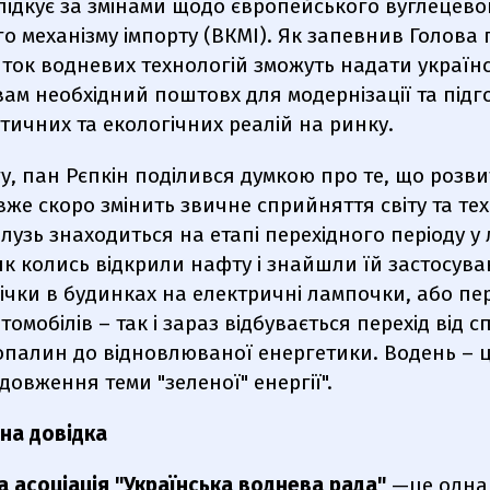
слідкує за змінами щодо європейського вуглецево
о механізму імпорту (ВКМІ). Як запевнив Голова
иток водневих технологій зможуть надати україн
ам необхідний поштовх для модернізації та підг
тичних та екологічних реалій на ринку.
у, пан Рєпкін поділився думкою про те, що розви
вже скоро змінить звичне сприйняття світу та тех
лузь знаходиться на етапі перехідного періоду у
 як колись відкрили нафту і знайшли їй застосува
ічки в будинках на електричні лампочки, або пе
томобілів – так і зараз відбувається перехід від
опалин до відновлюваної енергетики. Водень – 
довження теми "зеленої" енергії".
ійна довідка
 асоціація "Українська воднева рада"
—це одна