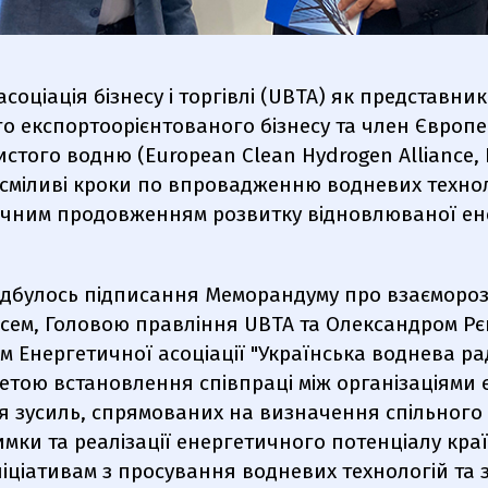
асоціація бізнесу і торгівлі (UBTA) як представник
о експортоорієнтованого бізнесу та член Європ
истого водню (European Clean Hydrogen Alliance,
є сміливі кроки по впровадженню водневих технол
гічним продовженням розвитку відновлюваної ен
відбулось підписання Меморандуму про взаємороз
сем, Головою правління UBTA
та Олександром Рє
 Енергетичної асоціації "Українська воднева ра
тою встановлення співпраці між організаціями 
ія зусиль, спрямованих на визначення спільного
мки та реалізації енергетичного потенціалу кр
іціативам з просування водневих технологій та