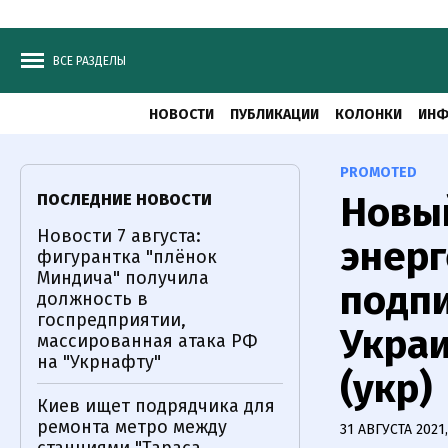
ВСЕ РАЗДЕЛЫ
НОВОСТИ
ПУБЛИКАЦИИ
КОЛОНКИ
ИНФ
PROMOTED
Новы
ПОСЛЕДНИЕ НОВОСТИ
Новости 7 августа:
энерг
фигурантка "плёнок
Миндича" получила
подпи
должность в
госпредприятии,
Укра
массированная атака РФ
на "Укрнафту"
(укр)
Киев ищет подрядчика для
ремонта метро между
31 АВГУСТА 2021,