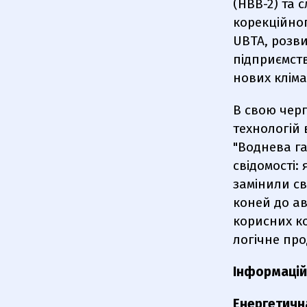
(НВВ-2) та 
корекційног
UBTA, розв
підприємств
нових кліма
В свою черг
технологій 
"Воднева га
свідомості:
замінили св
коней до ав
корисних к
логічне про
Інформац
Енергетична