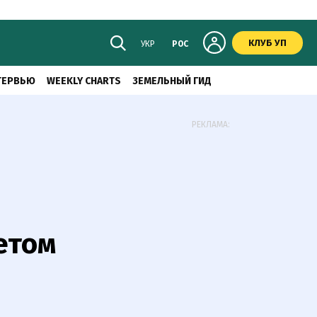
КЛУБ УП
УКР
РОС
ТЕРВЬЮ
WEEKLY CHARTS
ЗЕМЕЛЬНЫЙ ГИД
РЕКЛАМА:
етом