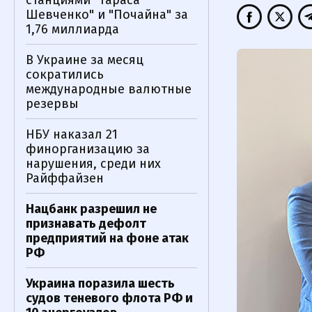
станциями "Тараса
Шевченко" и "Почайна" за
1,76 миллиарда
В Украине за месяц
сократились
международные валютные
резервы
НБУ наказал 21
финорганизацию за
нарушения, среди них
Райффайзен
Нацбанк разрешил не
признавать дефолт
предприятий на фоне атак
РФ
Украина поразила шесть
судов теневого флота РФ и