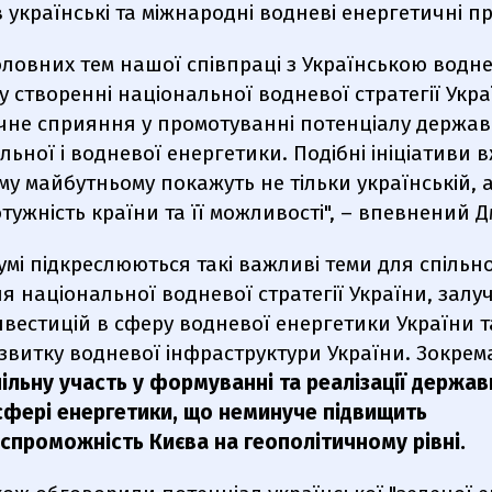
в українські та міжнародні водневі енергетичні п
головних тем нашої співпраці з Українською вод
 у створенні національної водневої стратегії Укра
чне сприяння у промотуванні потенціалу держав
ьної і водневої енергетики. Подібні ініціативи в
 майбутньому покажуть не тільки українській, ал
отужність країни та її можливості", – впевнений 
мі підкреслюються такі важливі теми для спільно
я національної водневої стратегії України, залу
нвестицій в сферу водневої енергетики України т
озвитку водневої інфраструктури України. Зокрем
пільну участь у формуванні та реалізації держав
 сфері енергетики, що неминуче підвищить
спроможність Києва на геополітичному рівні.