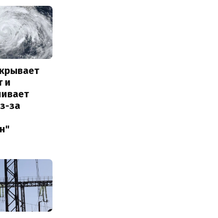
акрывает
т и
ливает
з-за
н"