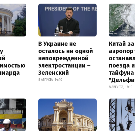
В Украине не
Китай з
у
осталось ни одной
аэропор
ий
неповрежденной
останав
оимостью
электростанции –
поезда и
лиарда
Зеленский
тайфуна
"Дельфи
8 АВГУСТА, 14:10
8 АВГУСТА, 17:10