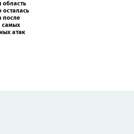
я область
о осталась
а после
з самых
ных атак