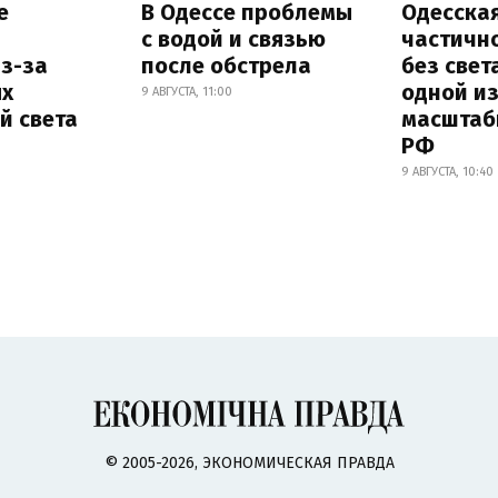
е
В Одессе проблемы
Одесска
с водой и связью
частичн
з-за
после обстрела
без свет
х
одной и
9 АВГУСТА, 11:00
й света
масштаб
РФ
9 АВГУСТА, 10:40
© 2005-2026, ЭКОНОМИЧЕСКАЯ ПРАВДА