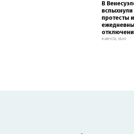
В Венесуэл
вспыхнули
протесты и
ежедневны
отключени
8 АВГУСТА, 18:00