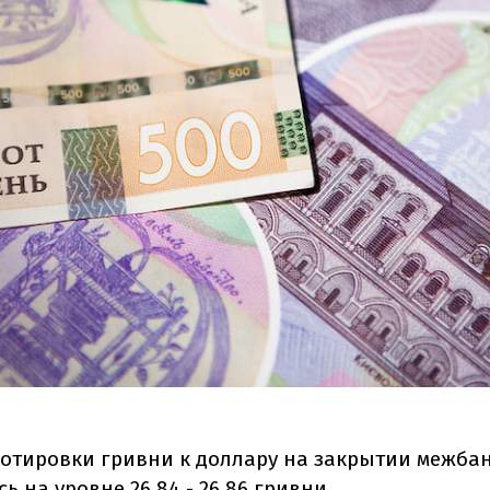
 котировки гривни к доллару на закрытии межба
ь на уровне 26,84 - 26,86 гривни.