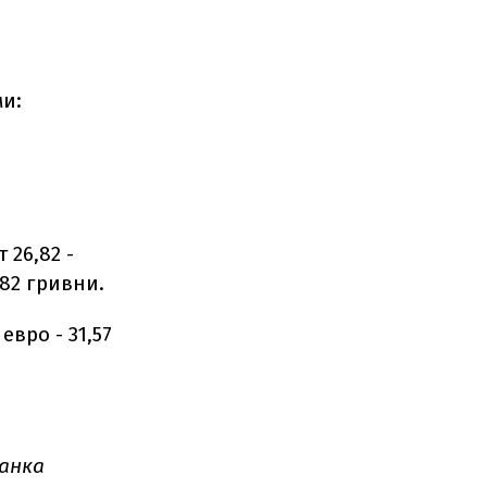
и:
26,82 -
,82 гривни.
евро - 31,57
анка