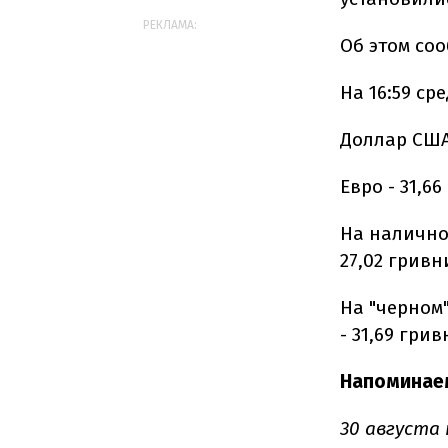
РЕКЛАМА:
Об этом со
На 16:59 с
Доллар США 
Евро - 31,66
На налично
27,02 гривн
На "черном"
- 31,69 грив
Напоминае
30 августа