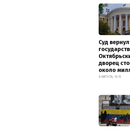
Суд вернул
государств
Октябрьск
дворец ст
около мил
8 АВГУСТА, 15:15