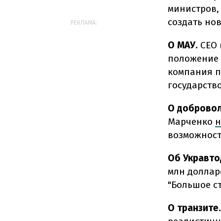
министров,
создать но
РЕКЛАМА:
О МАУ.
CEO 
положение 
компания п
государств
О доброво
Марченко
н
возможност
Об Укравто
млн доллар
"Большое с
О транзите.