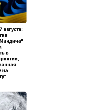
7 августа:
тка
 Миндича"
а
ть в
приятии,
ванная
Ф на
ту"