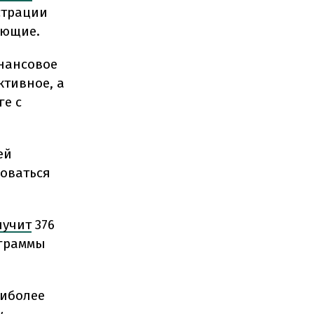
страции
вующие.
инансовое
тивное, а
ге с
ей
зоваться
лучит
376
ограммы
иболее