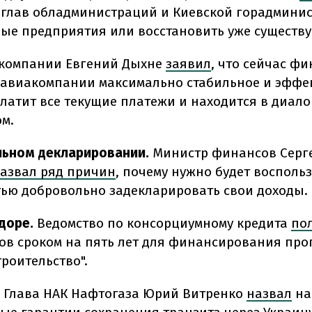
 глав обладминистраций и Киевской горадмини
вые предприятия или восстановить уже сущест
компании Евгений Дыхне
заявил
, что сейчас ф
авиакомпании максимально стабильное и эффек
латит все текущие платежи и находится в диало
ом.
льном декларировании.
Министр финансов Серг
азвал ряд причин
, почему нужно будет восполь
ью добровольно задекларировать свои доходы.
доре.
Ведомство по консорциумному кредита
по
ов сроком на пять лет для финансирования пр
троительство".
Глава НАК Нафтогаза Юрий Витренко
назвал
на