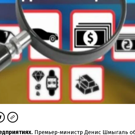
едприятиях.
Премьер-министр Денис Шмыгаль
о