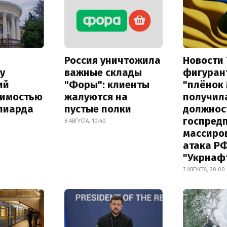
Россия уничтожила
Новости 
у
важные склады
фигуран
ий
"Форы": клиенты
"плёнок
оимостью
жалуются на
получил
лиарда
пустые полки
должнос
госпред
8 АВГУСТА, 10:40
массиро
атака Р
"Укрнаф
7 АВГУСТА, 20:00