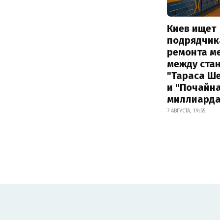
Киев ищет
подрядчик
ремонта м
между ста
"Тараса Ш
и "Почайна
миллиард
7 АВГУСТА, 19:55