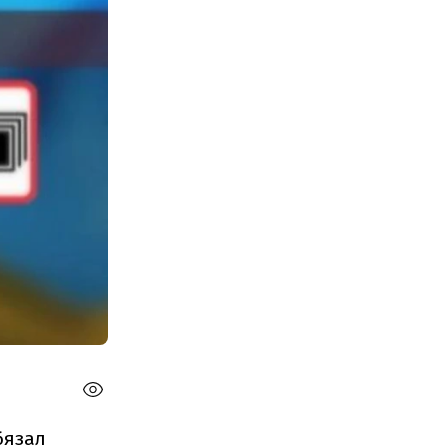
бязал