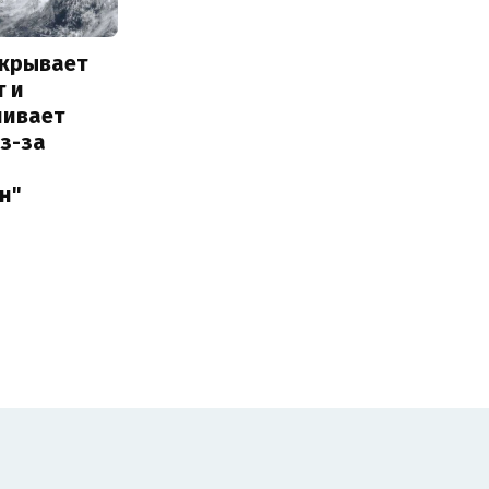
акрывает
т и
ливает
з-за
н"