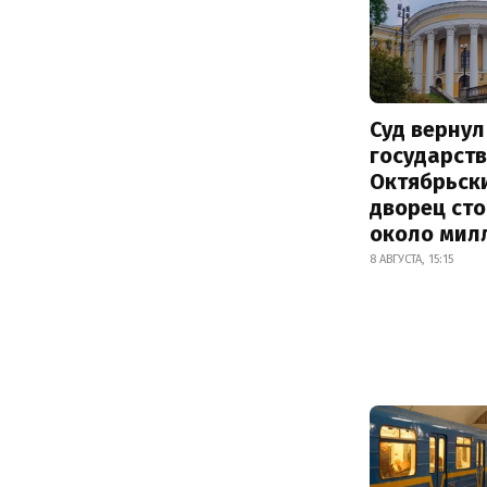
Суд вернул
государств
Октябрьск
дворец ст
около мил
8 АВГУСТА, 15:15