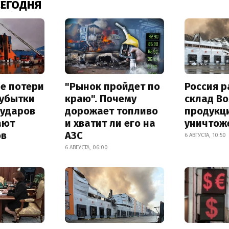
СЕГОДНЯ
е потери
"Рынок пройдет по
Россия 
 убытки
краю". Почему
склад Bo
 ударов
дорожает топливо
продукц
ают
и хватит ли его на
уничтож
ов
АЗС
6 АВГУСТА, 10:50
6 АВГУСТА, 06:00