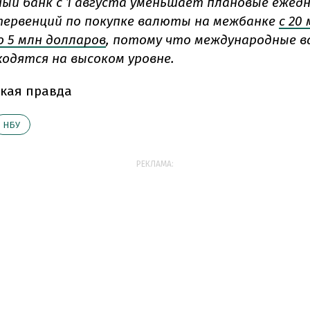
ый банк с 1 августа уменьшает плановые ежед
ервенций по покупке валюты на межбанке
с 20
о 5 млн долларов
, потому что международные 
ходятся на высоком уровне.
кая правда
НБУ
РЕКЛАМА: