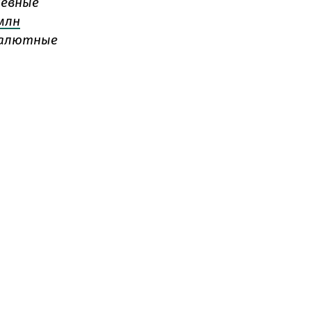
невные
 млн
валютные