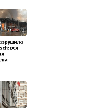
разрушила
sch: вся
ия
ена