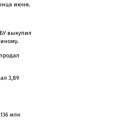
онца июня.
НБУ выкупил
диному.
 продал
ал 3,89
136 млн