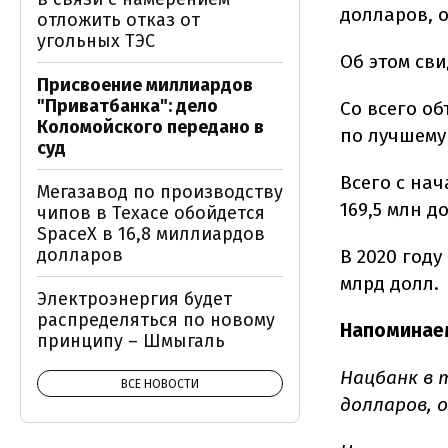
долларов, 
отложить отказ от
угольных ТЭС
Об этом св
Присвоение миллиардов
"Приватбанка": дело
Со всего о
Коломойского передано в
по лучшему 
суд
Всего с нач
Мегазавод по производству
169,5 млн д
чипов в Техасе обойдется
SpaceX в 16,8 миллиардов
долларов
В 2020 году
млрд долл.
Электроэнергия будет
распределяться по новому
Напоминае
принципу – Шмыгаль
Нацбанк в 
ВСЕ НОВОСТИ
долларов, 