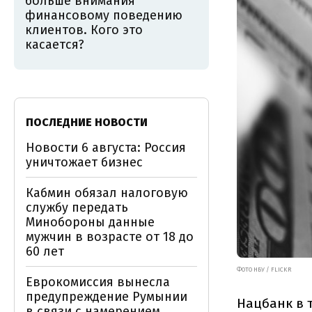
больше внимания
финансовому поведению
клиентов. Кого это
касается?
ПОСЛЕДНИЕ НОВОСТИ
Новости 6 августа: Россия
уничтожает бизнес
Кабмин обязал налоговую
службу передать
Минобороны данные
мужчин в возрасте от 18 до
60 лет
ФОТО НБУ / FLICKR
Еврокомиссия вынесла
предупреждение Румынии
Нацбанк в т
в связи с намерением