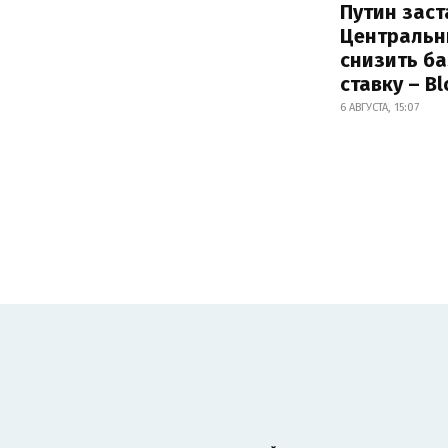
Путин заст
Центральн
снизить б
ставку – B
6 АВГУСТА, 15:07