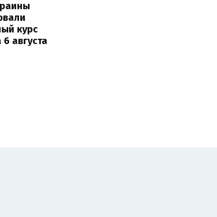
краины
овали
ный курс
 6 августа