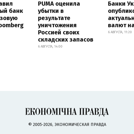
авил
PUMA оценила
Банки У
ый банк
убытки в
опублик
азовую
результате
актуаль
loomberg
уничтожения
валют на
Россией своих
6 АВГУСТА, 11:20
складских запасов
6 АВГУСТА, 14:00
© 2005-2026, ЭКОНОМИЧЕСКАЯ ПРАВДА