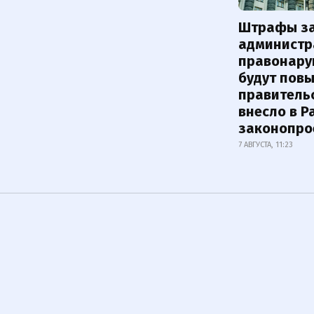
Штрафы з
администр
правонару
будут пов
правитель
внесло в Р
законопро
7 АВГУСТА, 11:23