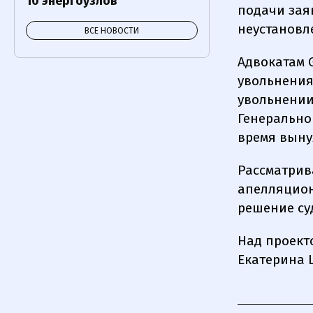
10 энергоузлов
подачи зая
неустановл
ВСЕ НОВОСТИ
Адвокатам 
увольнения
увольнении
Генерально
время выну
Рассматрив
апелляцион
решение су
Над проект
Екатерина 