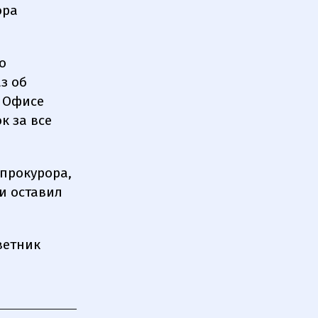
ора
о
з об
в Офисе
к за все
прокурора,
и оставил
ветник