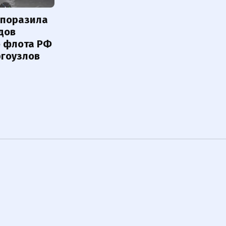
 поразила
дов
о флота РФ
ргоузлов