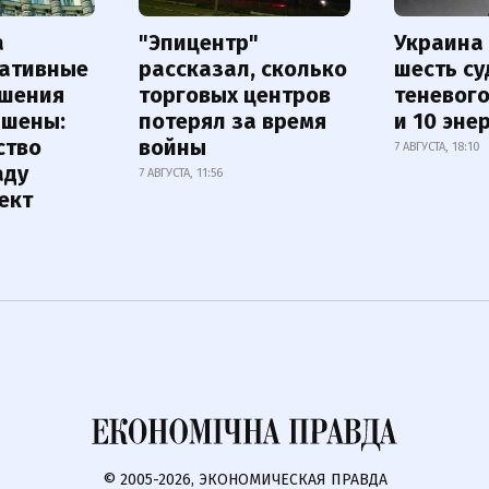
а
"Эпицентр"
Украина
ативные
рассказал, сколько
шесть су
шения
торговых центров
теневог
ышены:
потерял за время
и 10 эне
ство
войны
7 АВГУСТА, 18:10
аду
7 АВГУСТА, 11:56
ект
© 2005-2026, ЭКОНОМИЧЕСКАЯ ПРАВДА