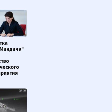
тка
 Миндича"
ство
ического
приятия