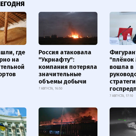
СЕГОДНЯ
шли, где
Россия атаковала
Фигуран
рно на
"Укрнафту":
"плёнок
ительной
компания потеряла
вошла в
ортов
значительные
руковод
объемы добычи
стратег
госпред
7 АВГУСТА, 16:50
7 АВГУСТА, 17:10