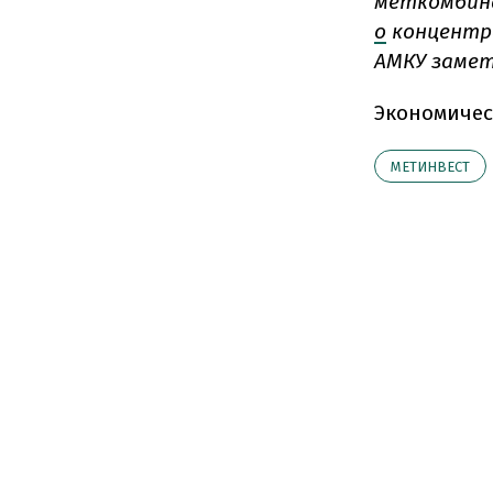
меткомбин
о
концентра
АМКУ заме
Экономичес
МЕТИНВЕСТ