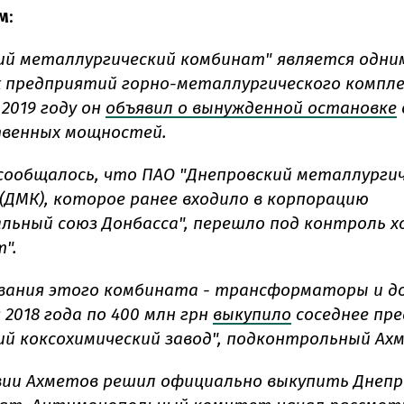
м
:
ий металлургический комбинат" является одни
 предприятий горно-металлургического компле
 2019 году он
объявил о вынужденной остановке
твенных мощностей.
у сообщалось, что ПАО "Днепровский металлурги
(ДМК), которое ранее входило в корпорацию
льный союз Донбасса", перешло под контроль х
".
вания этого комбината - трансформаторы и д
я 2018 года по 400 млн грн
выкупило
соседнее пре
ий коксохимический завод", подконтрольный Ах
ии Ахметов решил официально выкупить Днепр