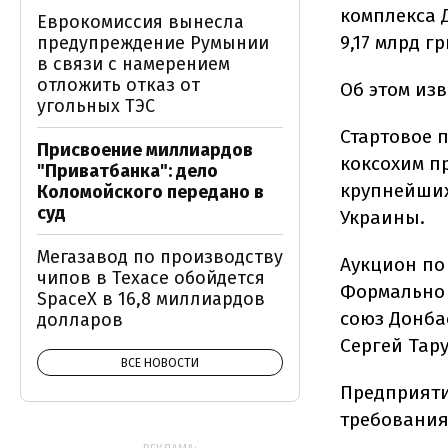
комплекса 
Еврокомиссия вынесла
9,17 млрд гр
предупреждение Румынии
в связи с намерением
отложить отказ от
Об этом из
угольных ТЭС
Стартовое 
Присвоение миллиардов
коксохим пр
"Приватбанка": дело
крупнейших
Коломойского передано в
суд
Украины.
Мегазавод по производству
Аукцион по
чипов в Техасе обойдется
Формально
SpaceX в 16,8 миллиардов
союз Донба
долларов
Сергей Тару
ВСЕ НОВОСТИ
Предприяти
требования