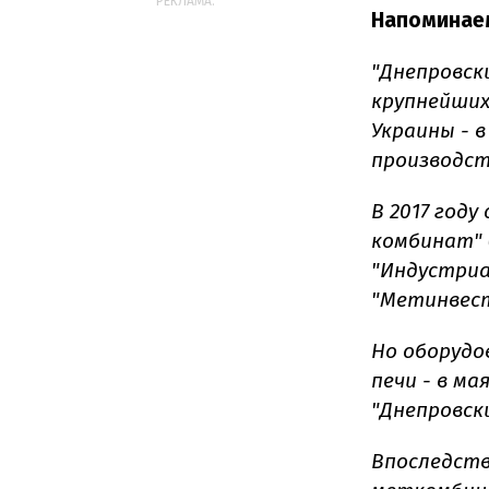
РЕКЛАМА:
Напоминае
"Днепровск
крупнейших
Украины - в
производс
В 2017 год
комбинат" 
"Индустриа
"Метинвест
Но оборудо
печи - в ма
"Днепровск
Впоследств