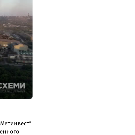
"Метинвест"
венного