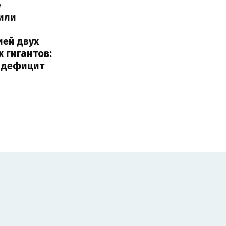
е
или
с
ией двух
 гигантов:
и дефицит