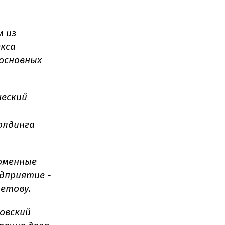
м из
кса
основных
ческий
олдинга
оменные
дприятие -
метову.
овский