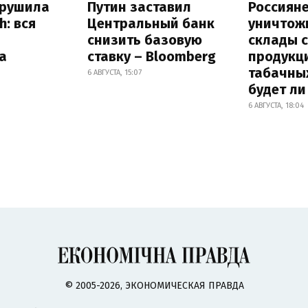
зрушила
Путин заставил
Россиян
h: вся
Центральный банк
уничтож
снизить базовую
склады 
а
ставку – Bloomberg
продукц
табачных
6 АВГУСТА, 15:07
будет л
6 АВГУСТА, 18:04
© 2005-2026, ЭКОНОМИЧЕСКАЯ ПРАВДА