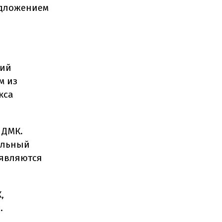
едложением
кий
м из
кса
 ДМК.
альный
 являются
,
.