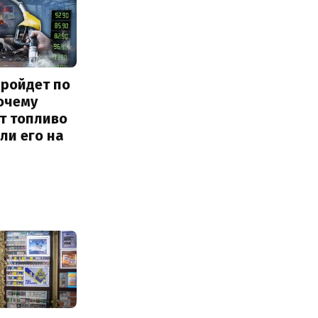
пройдет по
очему
т топливо
 ли его на