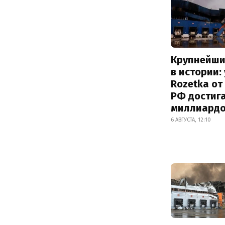
Крупнейши
в истории:
Rozetka от
РФ достиг
миллиард
6 АВГУСТА, 12:10