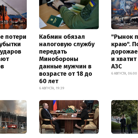
е потери
Кабмин обязал
"Рынок 
 убытки
налоговую службу
краю". П
 ударов
передать
дорожае
ают
Минобороны
и хватит
ов
данные мужчин в
АЗС
возрасте от 18 до
6 АВГУСТА, 06:00
60 лет
6 АВГУСТА, 19:39