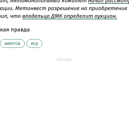
ат, Антимонопольный комитет
начал рассмот
ции. Метинвест разрешение на приобретение 
тил, что
владельца ДМК определит аукцион.
кая правда
АХМЕТОВ
ИСД
РЕКЛАМА: