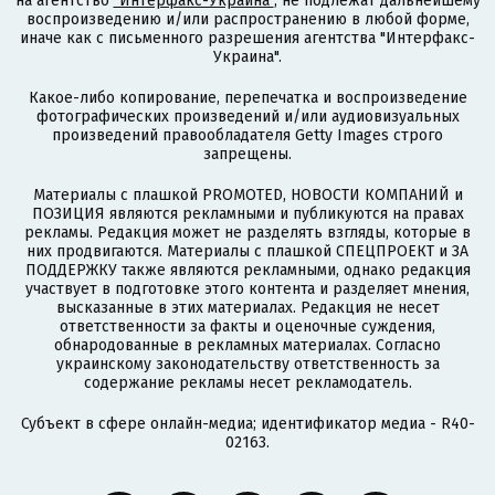
на агентство
"Интерфакс-Украина"
, не подлежат дальнейшему
воспроизведению и/или распространению в любой форме,
иначе как с письменного разрешения агентства "Интерфакс-
Украина".
Какое-либо копирование, перепечатка и воспроизведение
фотографических произведений и/или аудиовизуальных
произведений правообладателя Getty Images строго
запрещены.
Материалы с плашкой PROMOTED, НОВОСТИ КОМПАНИЙ и
ПОЗИЦИЯ являются рекламными и публикуются на правах
рекламы. Редакция может не разделять взгляды, которые в
них продвигаются. Материалы с плашкой СПЕЦПРОЕКТ и ЗА
ПОДДЕРЖКУ также являются рекламными, однако редакция
участвует в подготовке этого контента и разделяет мнения,
высказанные в этих материалах. Редакция не несет
ответственности за факты и оценочные суждения,
обнародованные в рекламных материалах. Согласно
украинскому законодательству ответственность за
содержание рекламы несет рекламодатель.
Субъект в сфере онлайн-медиа; идентификатор медиа - R40-
02163.