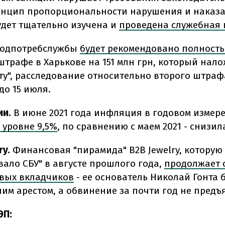
нцип пропорциональности нарушения и наказа
удет тщательно изучена и
проведена служебная 
родпотребслужбы
будет рекомендовано полност
штрафе в Харькове на 151 млн грн, который нал
ту", расследование относительно второго штраф
до 15 июля.
ии.
В июне 2021 года инфляция в годовом измер
 уровне 9,5%
, по сравнению с маем 2021 - снизил
ry.
Финансовая "пирамида" B2B Jewelry, которую
вало СБУ" в августе прошлого года,
продолжает 
овых вкладчиков
- ее основатель Николай Гонта 
им арестом, а обвинение за почти год не предъ
ЭП: