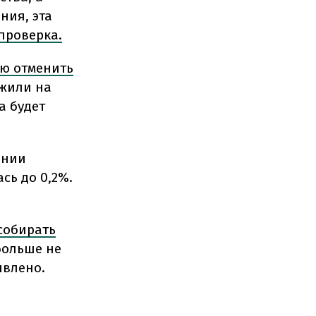
ния, эта
проверка.
ью отменить
ожили на
а будет
ении
ась до 0,2%.
собирать
больше не
явлено.