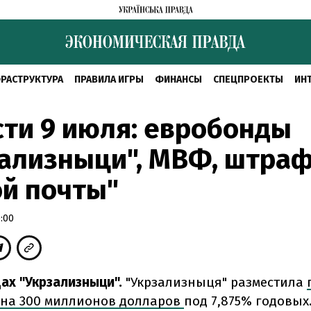
РАСТРУКТУРА
ПРАВИЛА ИГРЫ
ФИНАНСЫ
СПЕЦПРОЕКТЫ
ИН
ти 9 июля: евробонды
ализныци", МВФ, штра
й почты"
:00
ах "Укрзализныци".
"Укрзализныця" разместила
на 300 миллионов долларов
под 7,875% годовых