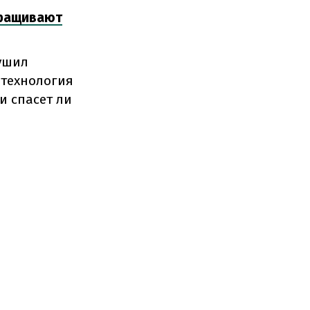
ыращивают
рушил
 технология
 и спасет ли