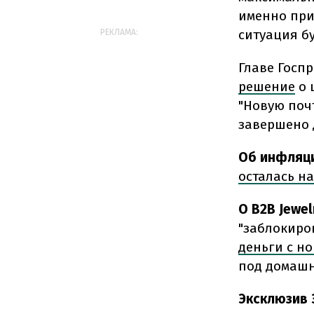
именно при
ситуация б
РЕКЛАМА:
Главе Госп
решение
о 
"Новую поч
завершено 
Об инфляц
осталась на
О B2B Jewel
"заблокиро
деньги с н
под домашн
Эксклюзив 