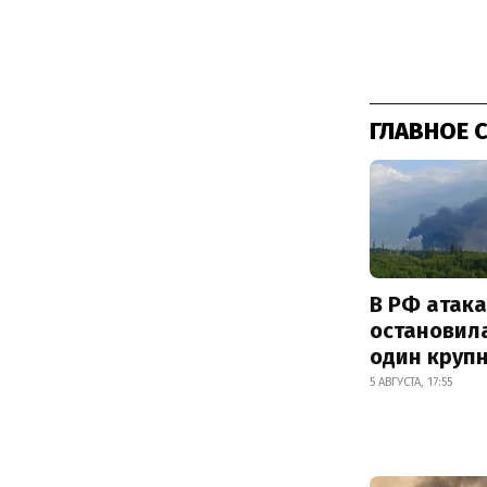
ГЛАВНОЕ 
В РФ атак
остановил
один круп
5 АВГУСТА, 17:55