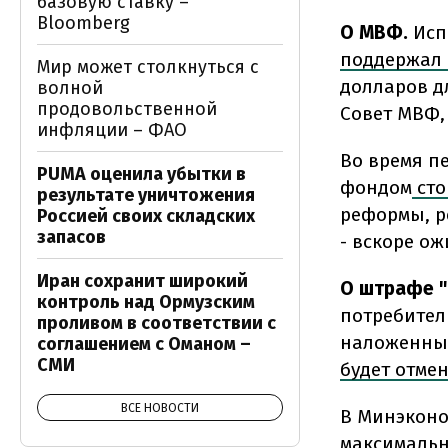
базовую ставку –
Bloomberg
О МВФ.
Исп
поддержал
Мир может столкнуться с
долларов д
волной
продовольственной
Совет МВФ, 
инфляции – ФАО
Во время п
PUMA оценила убытки в
фондом
сто
результате уничтожения
реформы, р
Россией своих складских
запасов
- вскоре о
Иран сохранит широкий
О штрафе "
контроль над Ормузским
потребител
проливом в соответствии с
наложенный
соглашением с Оманом –
СМИ
будет отмен
ВСЕ НОВОСТИ
В Минэконо
максимальн