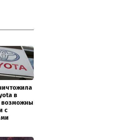
уничтожила
yota в
: возможны
и с
ами