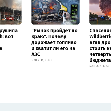
зрушила
"Рынок пройдет по
Спасени
h: вся
краю". Почему
Wildberr
дорожает топливо
атак др
а
и хватит ли его на
стоить к
АЗС
четверт
бюджета
6 АВГУСТА, 06:00
5 АВГУСТА, 19:50