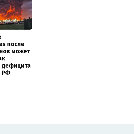
е
ies после
онов может
ак
ь дефицита
 РФ