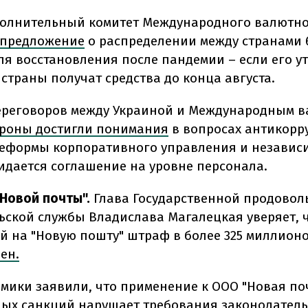
олнительный комитет Международного валютн
 предложение
о распределении между странами 
ля восстановления после пандемии – если его у
страны получат средства до конца августа.
ереговоров между Украиной и Международным 
роны достигли понимания
в вопросах антикор
еформы корпоративного управления и независ
жидается соглашение на уровне персонала.
Новой почты".
Глава Государственной продовол
ьской службы Владислава Магалецкая уверяет, 
 на "Новую пошту" штраф в более 325 миллион
ен.
мики заявили, что применение к ООО "Новая по
ых санкций нарушает требования законодательс