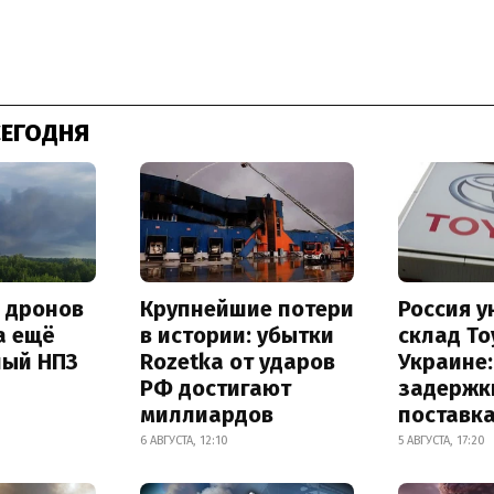
СЕГОДНЯ
а дронов
Крупнейшие потери
Россия 
а ещё
в истории: убытки
склад To
ный НПЗ
Rozetka от ударов
Украине
РФ достигают
задержк
миллиардов
поставк
6 АВГУСТА, 12:10
5 АВГУСТА, 17:20