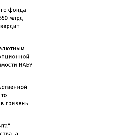
ого фонда
650 млрд
твердит
валютным
рупционной
имости НАБУ
ьственной
что
ов гривень
чта"
тва, а