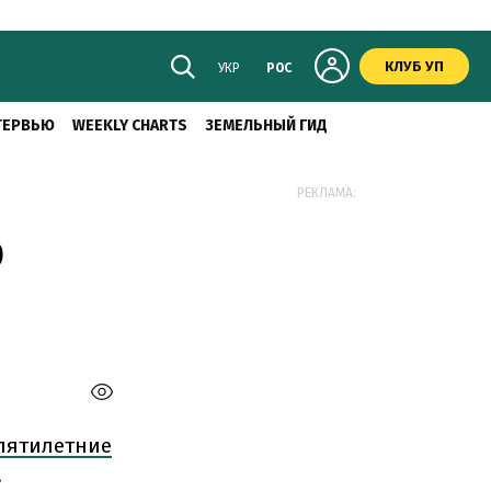
КЛУБ УП
УКР
РОС
ТЕРВЬЮ
WEEKLY CHARTS
ЗЕМЕЛЬНЫЙ ГИД
РЕКЛАМА:
ф
пятилетние
.