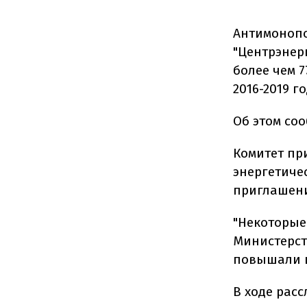
Антимоноп
"Центрэнер
более чем 
2016-2019 го
Об этом со
Комитет пр
энергетиче
приглашени
"Некоторые
Министерст
повышали це
В ходе рас