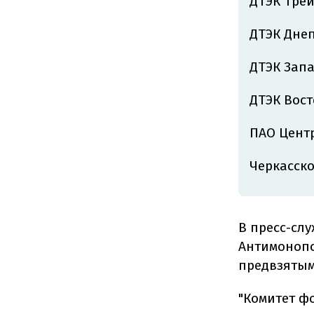
ДТЭК Трей
ДТЭК Днеп
ДТЭК Запа
ДТЭК Вост
ПАО Центр
Черкасско
В пресс-сл
Антимонопо
предвзятым
"Комитет ф