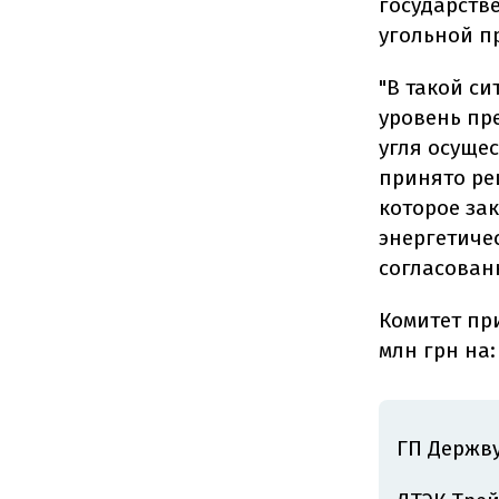
государств
угольной п
"В такой с
уровень пр
угля осуще
принято ре
которое за
энергетиче
согласован
Комитет пр
млн грн на:
ГП Держву