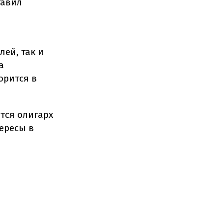
тавил
ей, так и
а
орится в
тся олигарх
тересы в