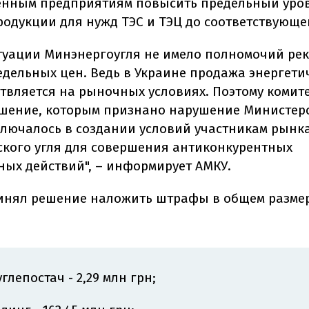
енным предприятиям повысить предельный уро
родукции для нужд ТЭС и ТЭЦ до соответствующе
итуации Минэнергоугля не имело полномочий ре
едельных цен. Ведь в Украине продажа энергети
ствляется на рыночных условиях. Поэтому комит
шение, которым признано нарушение Министерс
ключалось в создании условий участникам рынк
ского угля для совершения антиконкурентных
ных действий", – информирует АМКУ.
инял решение наложить штрафы в общем размере
глепостач - 2,29 млн грн;