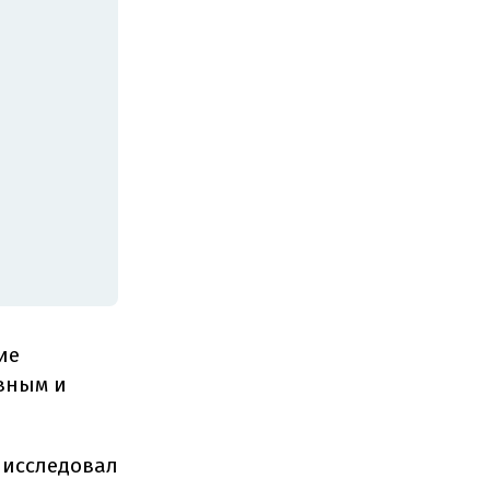
ие
вным и
 исследовал