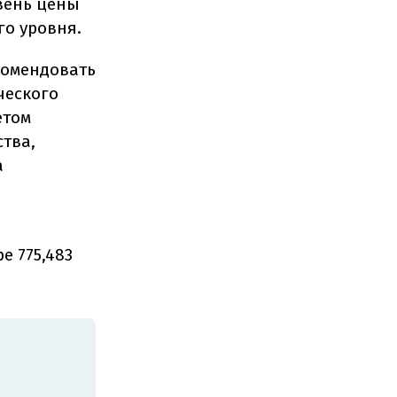
вень цены
го уровня.
комендовать
ческого
етом
тва,
а
 775,483