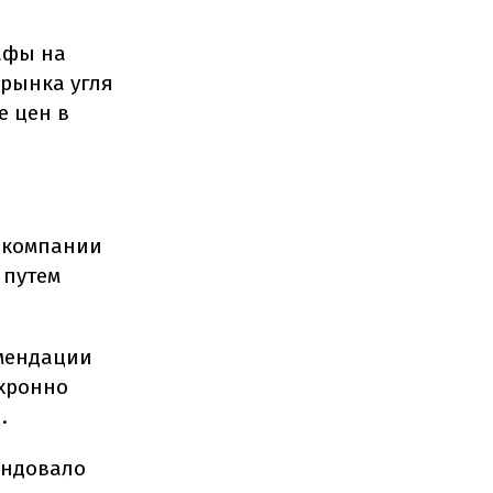
афы на
 рынка угля
е цен в
о компании
 путем
омендации
хронно
.
ендовало