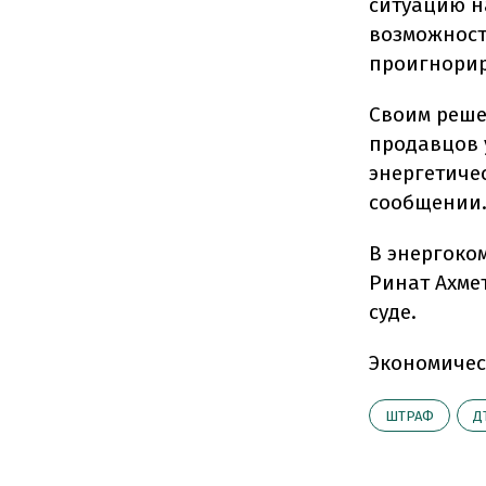
ситуацию н
возможност
проигнорир
Своим реше
продавцов 
энергетичес
сообщении
В энергоко
Ринат Ахмет
суде.
Экономичес
ШТРАФ
Д