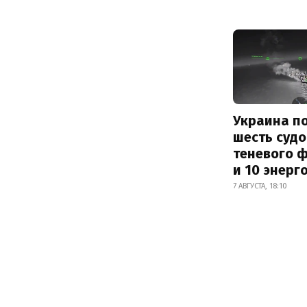
Украина п
шесть судо
теневого 
и 10 энерг
7 АВГУСТА, 18:10