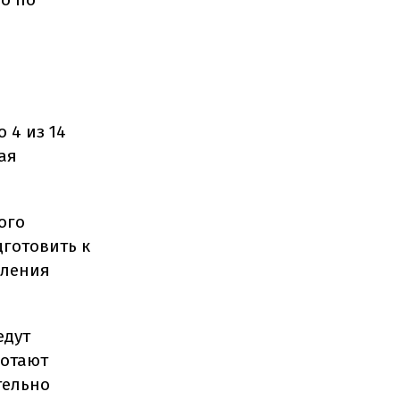
 4 из 14
ая
ого
дготовить к
вления
едут
ботают
тельно