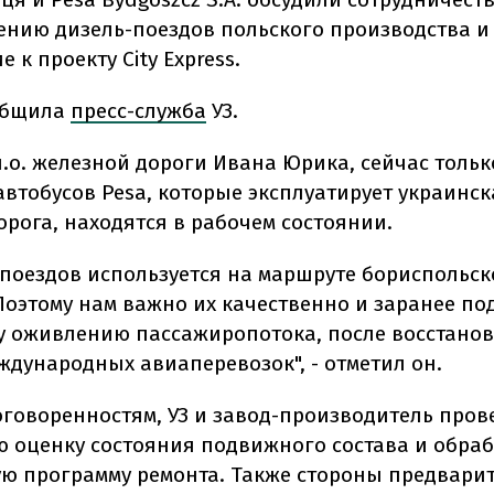
ению дизель-поездов польского производства и
 к проекту City Express.
общила
пресс-служба
УЗ.
.о. железной дороги Ивана Юрика, сейчас только
автобусов Pesa, которые эксплуатирует украинск
орога, находятся в рабочем состоянии.
х поездов используется на маршруте бориспольск
Поэтому нам важно их качественно и заранее по
 оживлению пассажиропотока, после восстано
ждународных авиаперевозок", - отметил он.
оговоренностям, УЗ и завод-производитель пров
ю оценку состояния подвижного состава и обра
ю программу ремонта. Также стороны предвари