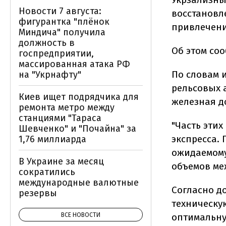
Новости 7 августа:
восстановл
фигурантка "плёнок
привлечение
Миндича" получила
должность в
Об этом со
госпредприятии,
массированная атака РФ
По словам и
на "Укрнафту"
рельсовых 
Киев ищет подрядчика для
железная д
ремонта метро между
станциями "Тараса
"Часть эти
Шевченко" и "Почайна" за
экспресса. 
1,76 миллиарда
ожидаемому
В Украине за месяц
объемов ме
сократились
международные валютные
Согласно д
резервы
техническу
оптимальну
ВСЕ НОВОСТИ