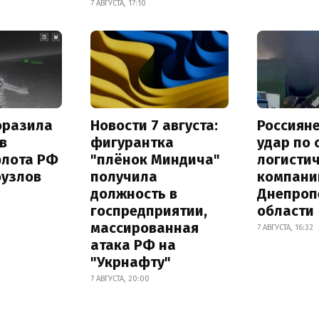
7 АВГУСТА, 17:10
оразила
Новости 7 августа:
Россиян
в
фигурантка
удар по
флота РФ
"плёнок Миндича"
логисти
оузлов
получила
компани
должность в
Днепроп
госпредприятии,
области
массированная
7 АВГУСТА, 16:32
атака РФ на
"Укрнафту"
7 АВГУСТА, 20:00