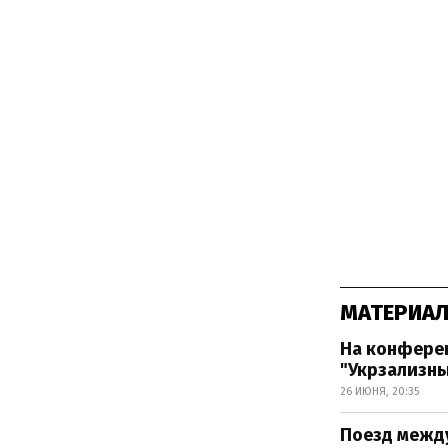
МАТЕРИАЛ
На конферен
"Укрзализн
26 ИЮНЯ, 20:35
Поезд межд