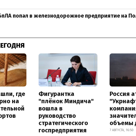
БпЛА попал в железнодорожное предприятие на П
СЕГОДНЯ
шли, где
Фигурантка
Россия 
рно на
"плёнок Миндича"
"Укрнафт
ительной
вошла в
компани
ортов
руководство
значите
стратегического
объемы 
госпредприятия
7 АВГУСТА, 16:50