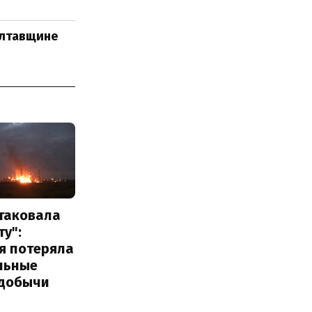
олтавщине
атаковала
у":
я потеряла
льные
добычи