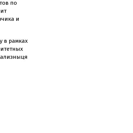
тов по
лит
зчика и
у в рамках
оритетных
рзализныця