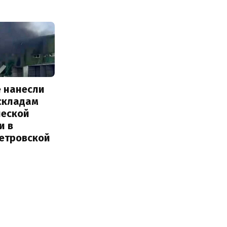
е нанесли
 складам
ческой
и в
етровской