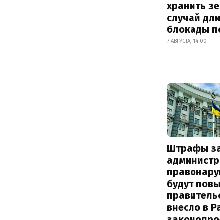
хранить зе
случай дл
блокады п
7 АВГУСТА, 14:00
Штрафы з
администр
правонару
будут пов
правитель
внесло в Р
законопро