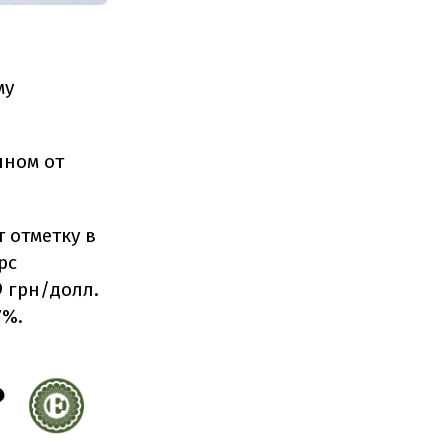
му
нном от
т отметку в
рс
9 грн/долл.
7%.