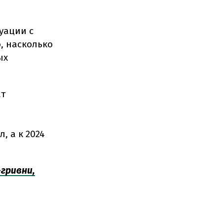
уации с
, насколько
ых
ат
, а к 2024
-гривни,