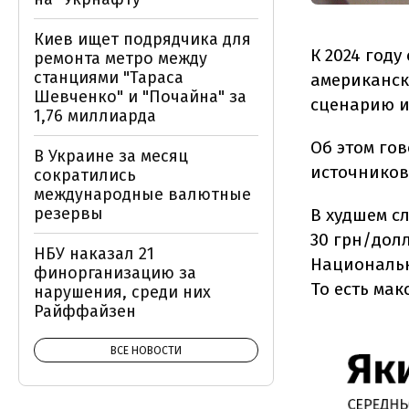
Киев ищет подрядчика для
К 2024 год
ремонта метро между
станциями "Тараса
американск
Шевченко" и "Почайна" за
сценарию и 
1,76 миллиарда
Об этом го
В Украине за месяц
источников
сократились
международные валютные
резервы
В худшем сл
30 грн/долл
НБУ наказал 21
Национально
финорганизацию за
То есть ма
нарушения, среди них
Райффайзен
ВСЕ НОВОСТИ