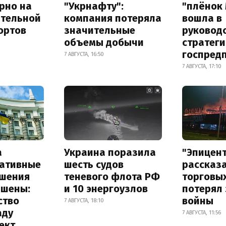
рно на
"Укрнафту":
"плёнок
ительной
компания потеряла
вошла в
ортов
значительные
руковод
объемы добычи
стратег
госпред
7 АВГУСТА, 16:50
7 АВГУСТА, 17:10
а
Украина поразила
"Эпицен
ативные
шесть судов
рассказа
шения
теневого флота РФ
торговы
ышены:
и 10 энергоузлов
потерял 
ство
войны
7 АВГУСТА, 18:10
аду
7 АВГУСТА, 11:56
ект