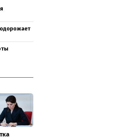
ля
 подорожает
юты
тка