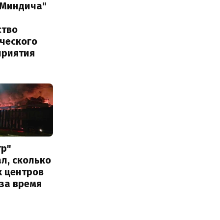
 Миндича"
ство
ического
приятия
тр"
л, сколько
х центров
за время