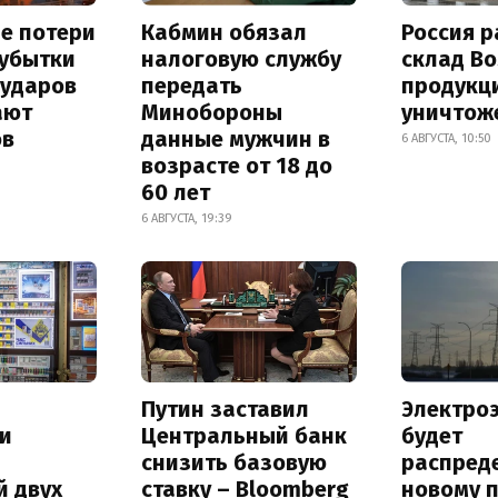
е потери
Кабмин обязал
Россия 
 убытки
налоговую службу
склад Bo
 ударов
передать
продукц
ают
Минобороны
уничтож
ов
данные мужчин в
6 АВГУСТА, 10:50
возрасте от 18 до
60 лет
6 АВГУСТА, 19:39
Путин заставил
Электро
и
Центральный банк
будет
снизить базовую
распред
й двух
ставку – Bloomberg
новому 