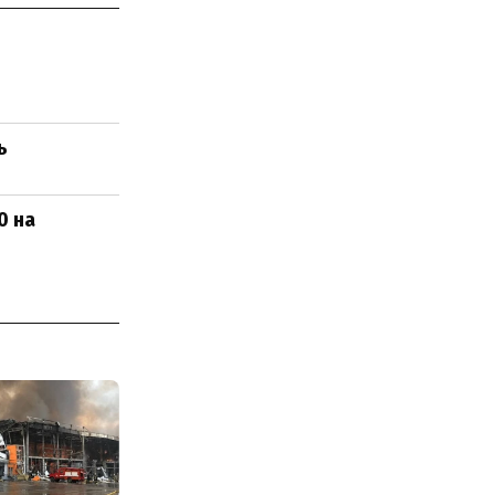
ь
0 на