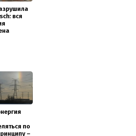
разрушила
sch: вся
ия
ена
энергия
еляться по
принципу –