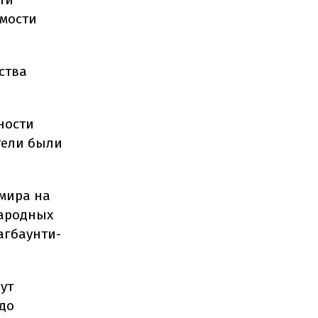
имости
ства
ности
тели были
 мира на
народных
агбаунти-
ут
 до