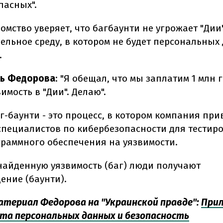
пасных".
домство уверяет, что багбаунти не угрожает "Дии"
дельное среду, в котором не будет персональных
.
чь Федорова
: "Я обещал, что мы заплатим 1 млн г
имость в "Дии". Делаю".
аг-баунти - это процесс, в котором компания при
специалистов по кибербезопасности для тестир
граммного обеспечения на уязвимости.
найденную уязвимость (баг) люди получают
ение (баунти).
териал Федорова на "Украинской правде":
При
ита персональных данных и безопасность