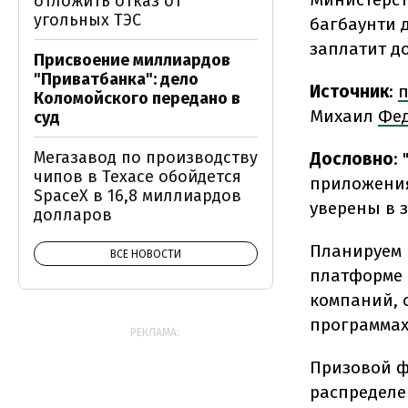
отложить отказ от
угольных ТЭС
багбаунти д
заплатит д
Присвоение миллиардов
"Приватбанка": дело
Источник
:
п
Коломойского передано в
Михаил
Фе
суд
Мегазавод по производству
Дословно
:
чипов в Техасе обойдется
приложения
SpaceX в 16,8 миллиардов
уверены в 
долларов
Планируем 
ВСЕ НОВОСТИ
платформе 
компаний, 
программах
РЕКЛАМА:
Призовой фо
распределе