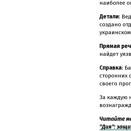
наиболее о
Детали
: Ве
создано от
украинском
Прямая ре
найдет уязв
Справка
: Б
сторонних 
своего про
За каждую 
вознагражд
Читайте ма
"Дия": защ