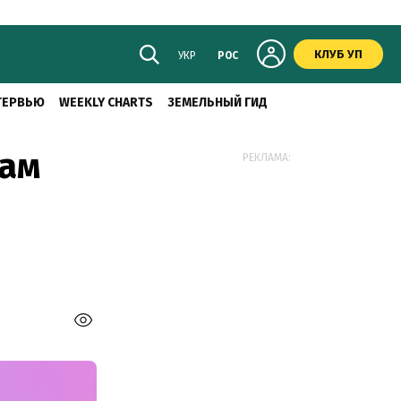
КЛУБ УП
УКР
РОС
ТЕРВЬЮ
WEEKLY CHARTS
ЗЕМЕЛЬНЫЙ ГИД
рам
РЕКЛАМА: