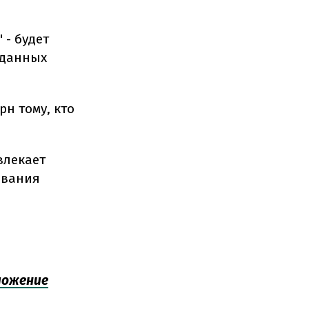
 - будет
 данных
рн тому, кто
влекает
ования
ложение