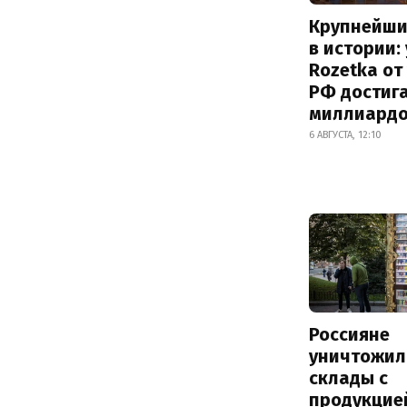
Крупнейши
в истории:
Rozetka от
РФ достиг
миллиард
6 АВГУСТА, 12:10
Россияне
уничтожил
склады с
продукцие