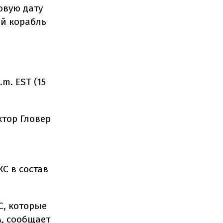
овую дату
ий корабль
m. EST (15
ктор Гловер
С в состав
С, которые
, сообщает