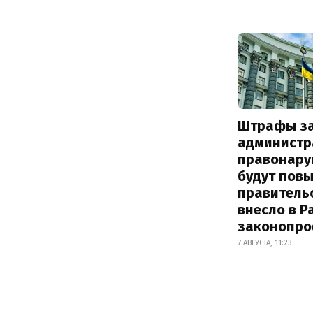
Штрафы з
администр
правонару
будут пов
правитель
внесло в Р
законопро
7 АВГУСТА, 11:23