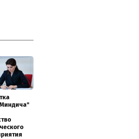
тка
 Миндича"
ство
ического
приятия