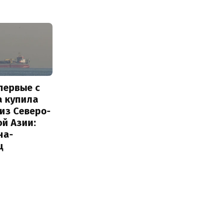
первые с
а купила
из Северо-
й Азии:
на-
ц