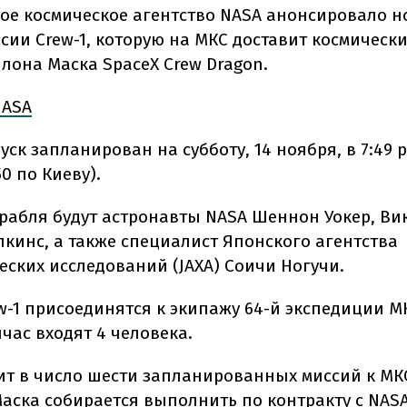
ое космическое агентство NASA анонсировало н
ссии Crew-1, которую на МКС доставит космическ
лона Маска SpaceX Crew Dragon.
NASA
уск запланирован на субботу, 14 ноября, в 7:49 p.
50 по Киеву).
орабля будут астронавты NASA Шеннон Уокер, Ви
пкинс, а также специалист Японского агентства
еских исследований (JAXA) Соичи Ногучи.
w-1 присоединятся к экипажу 64-й экспедиции МК
час входят 4 человека.
дит в число шести запланированных миссий к МК
аска собирается выполнить по контракту с NASA