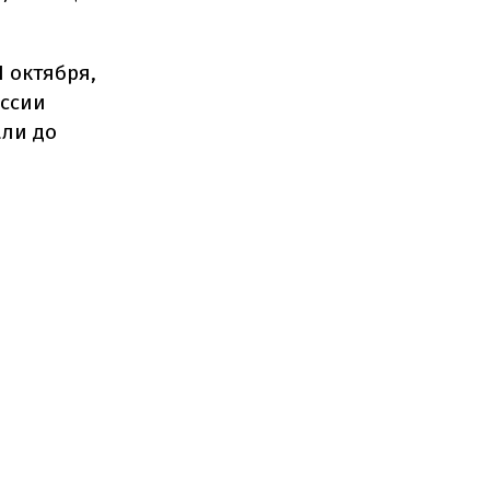
 октября,
иссии
али до