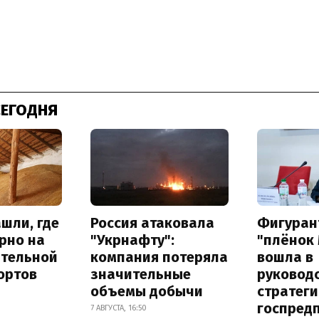
СЕГОДНЯ
шли, где
Россия атаковала
Фигуран
рно на
"Укрнафту":
"плёнок
ительной
компания потеряла
вошла в
ортов
значительные
руковод
объемы добычи
стратег
госпред
7 АВГУСТА, 16:50