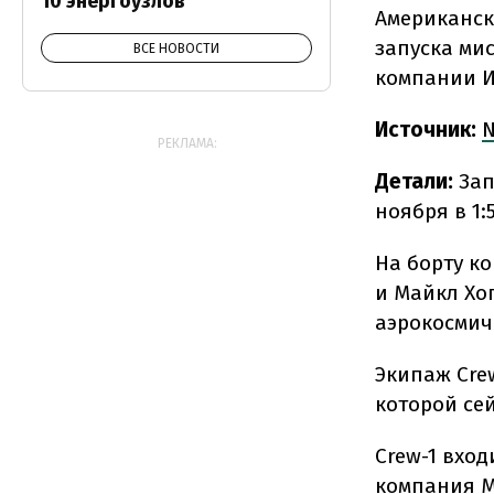
10 энергоузлов
Американск
запуска ми
ВСЕ НОВОСТИ
компании И
Источник:
РЕКЛАМА:
Детали:
Зап
ноября в 1:
На борту к
и Майкл Хо
аэрокосмич
Экипаж Cre
которой сей
Crew-1 вхо
компания М