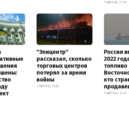
7 АВГУСТА, 17:10
а
"Эпицентр"
Россия в
ативные
рассказал, сколько
2022 год
шения
торговых центров
топливо 
ышены:
потерял за время
Восточно
ство
войны
кто стра
аду
продаве
7 АВГУСТА, 11:56
ект
7 АВГУСТА, 13:35